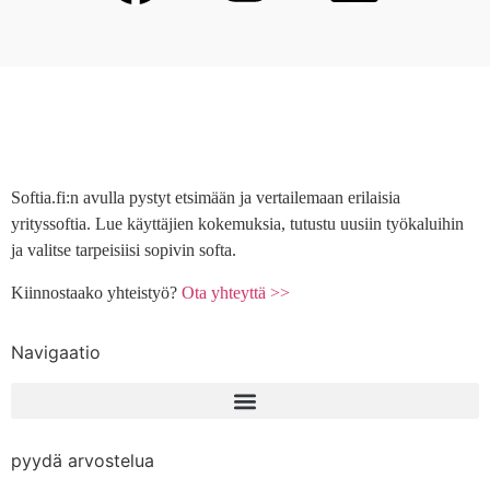
Softia.fi:n avulla pystyt etsimään ja vertailemaan erilaisia
yrityssoftia. Lue käyttäjien kokemuksia, tutustu uusiin työkaluihin
ja valitse tarpeisiisi sopivin softa.
Kiinnostaako yhteistyö?
Ota yhteyttä >>
Navigaatio
pyydä arvostelua