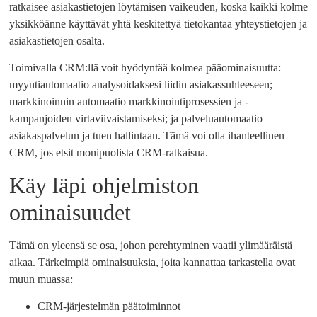
ratkaisee asiakastietojen löytämisen vaikeuden, koska kaikki kolme
yksikköänne käyttävät yhtä keskitettyä tietokantaa yhteystietojen ja
asiakastietojen osalta.
Toimivalla CRM:llä voit hyödyntää kolmea pääominaisuutta:
myyntiautomaatio analysoidaksesi liidin asiakassuhteeseen;
markkinoinnin automaatio markkinointiprosessien ja -
kampanjoiden virtaviivaistamiseksi; ja palveluautomaatio
asiakaspalvelun ja tuen hallintaan. Tämä voi olla ihanteellinen
CRM, jos etsit monipuolista CRM-ratkaisua.
Käy läpi ohjelmiston
ominaisuudet
Tämä on yleensä se osa, johon perehtyminen vaatii ylimääräistä
aikaa. Tärkeimpiä ominaisuuksia, joita kannattaa tarkastella ovat
muun muassa:
CRM-järjestelmän päätoiminnot