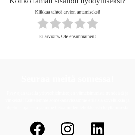
Koitko tämän sisällön hyödylliseksi?
Klikkaa tähteä arvion antamiseksi!
Ei arvioita. Ole ensimmäinen!
Seuraa meitä somessa!
Pysy ajan tasalla yritysohjelmistojen viimeisimmistä trendeistä ja
vinkeistä! Esittelemme somekanavissamme erilaisia sovelluksia ja
ohjelmistoja sekä jaamme tietoa niiden tehokkaasta käyttämisestä.