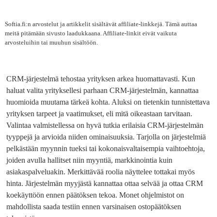
Softia.fi:n arvostelut ja artikkelit sisältävät affiliate-linkkejä. Tämä auttaa
meitä pitämään sivusto laadukkaana. Affiliate-linkit eivät vaikuta
arvosteluihin tai muuhun sisältöön.
CRM-järjestelmä tehostaa yrityksen arkea huomattavasti. Kun
haluat valita yrityksellesi parhaan CRM-järjestelmän, kannattaa
huomioida muutama tärkeä kohta. Aluksi on tietenkin tunnistettava
yrityksen tarpeet ja vaatimukset, eli mitä oikeastaan tarvitaan.
Valintaa valmistellessa on hyvä tutkia erilaisia ​​CRM-järjestelmän
tyyppejä ja arvioida niiden ominaisuuksia. Tarjolla on järjestelmiä
pelkästään myynnin tueksi tai kokonaisvaltaisempia vaihtoehtoja,
joiden avulla hallitset niin myyntiä, markkinointia kuin
asiakaspalveluakin. Merkittävää roolia näyttelee tottakai myös
hinta. Järjestelmän myyjästä kannattaa ottaa selvää ja ottaa CRM
koekäyttöön ennen päätöksen tekoa. Monet ohjelmistot on
mahdollista saada testiin ennen varsinaisen ostopäätöksen