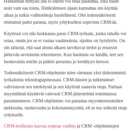
Hankinnan tehtyäsi sitä ei oikein voi enää palauttaa, eikä tilalle
noin vain saa toista. Hätiköimisen sijaan kannattaa siis käyttää
aikaa ja tutkia vaihtoehtoja huolellisesti. Olet todennäköisesti
etsimässä paitsi parasta, myös yrityksellesi sopivinta CRM:ää.
Käytössä voi olla luokkansa paras CRM-työkalu, jonka rahalla voi
ostaa, mutta jos se ei vastaa vaatimuksia, sijoitus on hyödytön. On
siis tärkeää, että saat alusta alkaen tarvittavat tiedot ja resurssit
järkevän arvioinnin tekemiseen. Kun hankinta on käsillä, teet sen
luottavaisin mielin ja päätös perustuu jo kerättyyn tietoon.
Todennäköisesti CRM-ohjelmisto tulee olemaan yksi tärkeimmistä
työkaluista teknologiapinossasi. CRM-tilastot ja tutkimukset
vahvistavat sen merkitystä ja sen käytöstä saatavia etuja. Parhaat
myyntitiimit käyttävät vahvasti CRM-järjestelmiä toimintansa
parantamiseen. CRM-ohjelmisto voi parantaa myyntiennusteiden
tarkkuutta, tuottavuutta ja kokonaismyyntiä, eli se tuo selkeitä etuja
yritykselle.
CRM-teollisuus kasvaa nopeaa vauhtia
ja CRM -ohjelmistojen