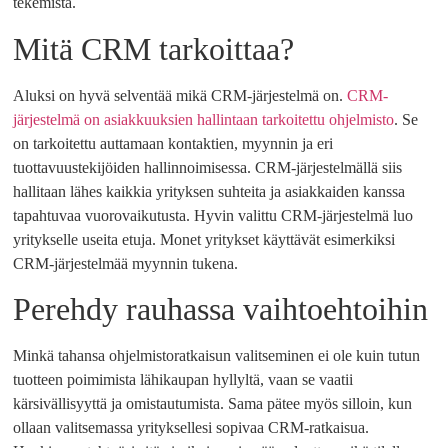
tekemistä.
Mitä CRM tarkoittaa?
Aluksi on hyvä selventää mikä CRM-järjestelmä on.
CRM-
järjestelmä on asiakkuuksien hallintaan tarkoitettu ohjelmisto
. Se
on tarkoitettu auttamaan kontaktien, myynnin ja eri
tuottavuustekijöiden hallinnoimisessa. CRM-järjestelmällä siis
hallitaan lähes kaikkia yrityksen suhteita ja asiakkaiden kanssa
tapahtuvaa vuorovaikutusta. Hyvin valittu CRM-järjestelmä luo
yritykselle useita etuja. Monet yritykset käyttävät esimerkiksi
CRM-järjestelmää myynnin tukena.
Perehdy rauhassa vaihtoehtoihin
Minkä tahansa ohjelmistoratkaisun valitseminen ei ole kuin tutun
tuotteen poimimista lähikaupan hyllyltä, vaan se vaatii
kärsivällisyyttä ja omistautumista. Sama pätee myös silloin, kun
ollaan valitsemassa yrityksellesi sopivaa CRM-ratkaisua.