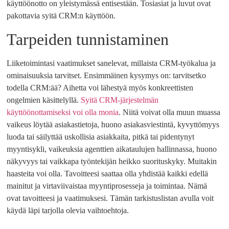
käyttöönotto on yleistymässä entisestään. Tosiasiat ja luvut ovat
pakottavia syitä CRM:n käyttöön.
Tarpeiden tunnistaminen
Liiketoimintasi vaatimukset sanelevat, millaista CRM-työkalua ja
ominaisuuksia tarvitset. Ensimmäinen kysymys on: tarvitsetko
todella CRM:ää? Aihetta voi lähestyä myös konkreettisten
ongelmien käsittelyllä.
Syitä CRM-järjestelmän
käyttöönottamiseksi voi olla monia
. Niitä voivat olla muun muassa
vaikeus löytää asiakastietoja, huono asiakasviestintä, kyvyttömyys
luoda tai säilyttää uskollisia asiakkaita, pitkä tai pidentynyt
myyntisykli, vaikeuksia agenttien aikataulujen hallinnassa, huono
näkyvyys tai vaikkapa työntekijän heikko suorituskyky. Muitakin
haasteita voi olla. Tavoitteesi saattaa olla yhdistää kaikki edellä
mainitut ja virtaviivaistaa myyntiprosesseja ja toimintaa. Nämä
ovat tavoitteesi ja vaatimuksesi. Tämän tarkistuslistan avulla voit
käydä läpi tarjolla olevia vaihtoehtoja.