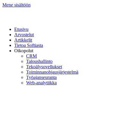
Mene sisältöön
Etusivu
Arvostelut
Artikkelit
Tietoa Softiasta
Oikopolut
CRM
Taloushallinto
Tekoälysovellukset
Toiminnan­ohjausjärjestelmä
Työajanseuranta
Web-analytiikka