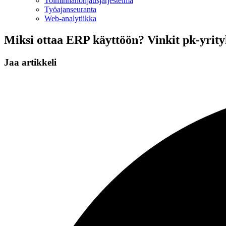
Toiminnan­ohjausjärjestelmä
Työajanseuranta
Web-analytiikka
Miksi ottaa ERP käyttöön? Vinkit pk-yrityk
Jaa artikkeli