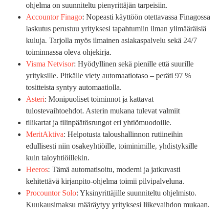
ohjelma on suunniteltu pienyrittäjän tarpeisiin.
Accountor Finago
: Nopeasti käyttöön otettavassa Finagossa
laskutus perustuu yrityksesi tapahtumiin ilman ylimääräisiä
kuluja. Tarjolla myös ilmainen asiakaspalvelu sekä 24/7
toiminnassa oleva ohjekirja.
Visma Netvisor
: Hyödyllinen sekä pienille että suurille
yrityksille. Pitkälle viety automaatiotaso – peräti 97 %
tositteista syntyy automaatiolla.
Asteri
: Monipuoliset toiminnot ja kattavat
tulostevaihtoehdot. Asterin mukana tulevat valmiit
tilikartat ja tilinpäätösrungot eri yhtiömuodoille.
MeritAktiva
: Helpotusta taloushallinnon rutiineihin
edullisesti niin osakeyhtiöille, toiminimille, yhdistyksille
kuin taloyhtiöillekin.
Heeros
: Tämä automatisoitu, moderni ja jatkuvasti
kehitettävä kirjanpito-ohjelma toimii pilvipalveluna.
Procountor Solo
: Yksinyrittäjille suunniteltu ohjelmisto.
Kuukausimaksu määräytyy yrityksesi liikevaihdon mukaan.