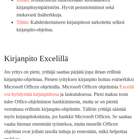
kirjanpitoympäristöön. Hyvät perustoiminnot sekä
mukavasti lisäherkkuja.
Tilitin
: Kahdenkertaiseen kirjanpitoon tarkoitettu selkeä
kirjanpito-ohjelma.
Kirjanpito Excelillä
Jos yritys on pieni, yrittäjä saattaa pärjätä jopa ilman erillistä
kirjanpito-ohjelmaa. Pienen yrityksen kirjanpito hoituu esimerkiksi
Microsoft Officen ohjelmilla. Microsoft Officen ohjelmista
Exceliä
voi hyödyntää kirjanpidossa
ja laskutuksessa. Pieni maksu tosin
tulee Office-ohjelmiston hankkimisesta, mutta se on pientä
verrattuna erillisiin kirjanpito-ohjelmiin. Tällöin yrittäjä säästää
myös kirjanpitokuluista, jos hankkii Microsoft Officen. Se saattaa
vaatia hieman enemmän työntekoa, mutta monelle Officen
ohjelmat ovat jollain tasolla tuttuja jo ennestään, mikä helpottaa
urakkaa.