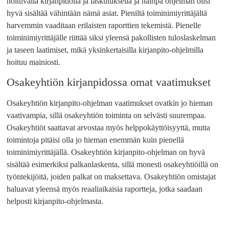
hoituvalla kirjanpidolla ja laskutuksella ja näinpä ohjelman olisi
hyvä sisältää vähintään nämä asiat. Pieniltä toiminimiyrittäjältä
harvemmin vaaditaan erilaisten raporttien tekemistä. Pienelle
toiminimiyrittäjälle riittää siksi yleensä pakollisten tuloslaskelman
ja taseen laatimiset, mikä yksinkertaisilla kirjanpito-ohjelmilla
hoituu mainiosti.
Osakeyhtiön kirjanpidossa omat vaatimukset
Osakeyhtiön kirjanpito-ohjelman vaatimukset ovatkin jo hieman
vaativampia, sillä osakeyhtiön toiminta on selvästi suurempaa.
Osakeyhtiöt saattavat arvostaa myös helppokäyttöisyyttä, mutta
toimintoja pitäisi olla jo hieman enemmän kuin pienellä
toiminimiyrittäjällä. Osakeyhtiön kirjanpito-ohjelman on hyvä
sisältää esimerkiksi palkanlaskenta, sillä monesti osakeyhtiöillä on
työntekijöitä, joiden palkat on maksettava. Osakeyhtiön omistajat
haluavat yleensä myös reaaliaikaisia raportteja, jotka saadaan
helposti kirjanpito-ohjelmasta.