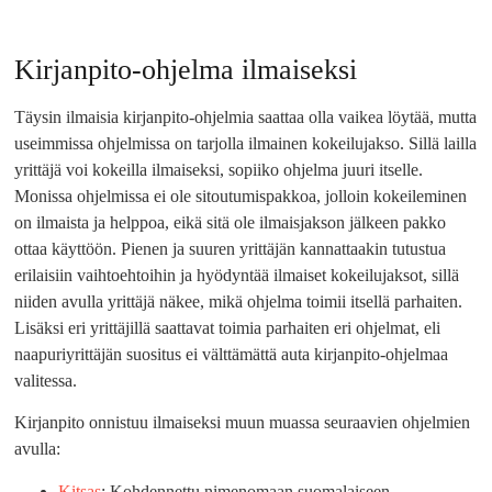
Kirjanpito-ohjelma ilmaiseksi
Täysin ilmaisia kirjanpito-ohjelmia saattaa olla vaikea löytää, mutta
useimmissa ohjelmissa on tarjolla ilmainen kokeilujakso. Sillä lailla
yrittäjä voi kokeilla ilmaiseksi, sopiiko ohjelma juuri itselle.
Monissa ohjelmissa ei ole sitoutumispakkoa, jolloin kokeileminen
on ilmaista ja helppoa, eikä sitä ole ilmaisjakson jälkeen pakko
ottaa käyttöön. Pienen ja suuren yrittäjän kannattaakin tutustua
erilaisiin vaihtoehtoihin ja hyödyntää ilmaiset kokeilujaksot, sillä
niiden avulla yrittäjä näkee, mikä ohjelma toimii itsellä parhaiten.
Lisäksi eri yrittäjillä saattavat toimia parhaiten eri ohjelmat, eli
naapuriyrittäjän suositus ei välttämättä auta kirjanpito-ohjelmaa
valitessa.
Kirjanpito onnistuu ilmaiseksi muun muassa seuraavien ohjelmien
avulla:
Kitsas
: Kohdennettu nimenomaan suomalaiseen