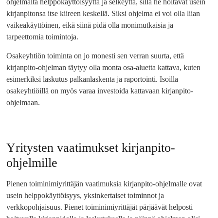
ohjelmalta helppokäyttöisyyttä ja selkeyttä, sillä he hoitavat usein
kirjanpitonsa itse kiireen keskellä. Siksi ohjelma ei voi olla liian
vaikeakäyttöinen, eikä siinä pidä olla monimutkaisia ja
tarpeettomia toimintoja.
Osakeyhtiön toiminta on jo monesti sen verran suurta, että
kirjanpito-ohjelman täytyy olla monta osa-aluetta kattava, kuten
esimerkiksi laskutus palkanlaskenta ja raportointi. Isoilla
osakeyhtiöillä on myös varaa investoida kattavaan kirjanpito-
ohjelmaan.
Yritysten vaatimukset kirjanpito-
ohjelmille
Pienen toiminimiyrittäjän vaatimuksia kirjanpito-ohjelmalle ovat
usein helppokäyttöisyys, yksinkertaiset toiminnot ja
verkkopohjaisuus. Pienet toiminimiyrittäjät pärjäävät helposti