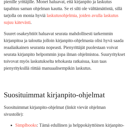
pienille yrittäjille. Monet haluavat, että kirjanpito ja laskutus
tapahtuu saman ohjelman kautta. Se ei silti ole välttämätöntä, sillä
tarjolla on monia hyviä
laskutusohjelmia, joiden avulla laskutus
sujuu kätevästi
.
Suuret osakeyhtiöt haluavat seurata mahdollisesti tarkemmin
kirjanpitoa ja taloutta jolloin kirjanpito-ohjelmasta olisi hyvä saada
reaaliaikainen seuranta nopeasti. Pienyrittäjät puolestaan voivat
seurata kirjanpito helpommin jopa ilman ohjelmistoa. Suuryritykset
toivovat myös laskutukselta tehokasta ratkaisua, kun taas
pienyrityksillä riittää manuaalisempikin laskutus.
Suosituimmat kirjanpito-ohjelmat
Suosituimmat kirjanpito-ohjelmat (linkit vievät ohjelman
sivustolle):
Simplbooks
: Tämä edullinen ja helppokäyttöinen kirjanpito-