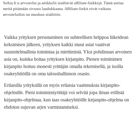
Softia.fi:n arvostelut ja artikkelit sisältävät affiliate-linkkejä. Tämä auttaa
meitä pitämään sivusto laadukkaana. Affiliate-linkit eivät vaikuta
arvosteluihin tai muuhun sisältöön.
Vaikka yrityksen perustaminen on suhteellisen helppoa liikeidean
keksimisen jälkeen, yrityksen kaikki muut asiat vaativat
suunnitelmallista toimintaa ja miettimistä. Yksi pohdinnan arvoinen
asia on, kuinka hoitaa yrityksen kirjanpito. Pienen toiminimen
kirjanpito hoituu monesti yrittäjän omalla tekemisellä, ja isoilla
osakeyhtiöillä on oma taloushallinnon osasto.
Erilaisilla yrityksillä on myös erilaisia vaatimuksia kirjanpito-
ohjelmille. Pieni toiminimiyrittäjä voi selvitä jopa ilman erillistä
kirjanpito-ohjelmaa, kun taas osakeyhtiöille kirjanpito-ohjelma on
ehdoton sujuvan arjen varmistamiseksi.