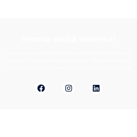
Seuraa meitä somessa!
Pysy ajan tasalla yritysohjelmistojen viimeisimmistä trendeistä ja
vinkeistä! Esittelemme somekanavissamme erilaisia sovelluksia ja
ohjelmistoja sekä jaamme tietoa niiden tehokkaasta käyttämisestä.