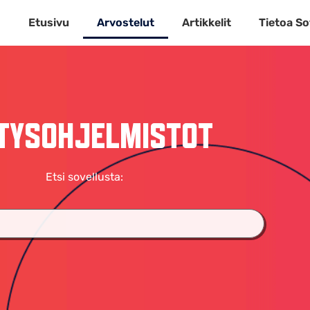
Etusivu
Arvostelut
Artikkelit
Tietoa So
ITYSOHJELMISTOT
Etsi sovellusta: