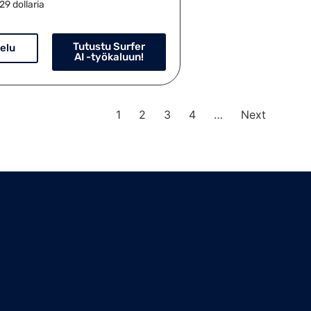
29 dollaria
Tutustu Surfer
elu
AI -työkaluun!
1
2
3
4
…
Next