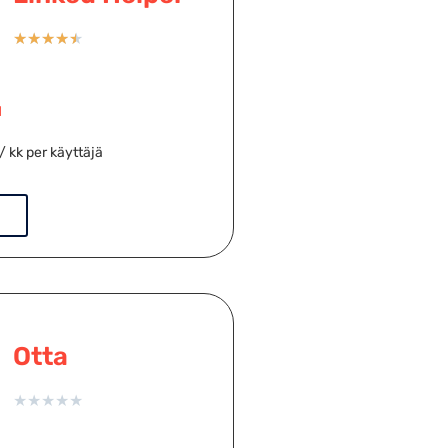
★
★
★
★
★
M
/ kk per käyttäjä
Otta
★
★
★
★
★