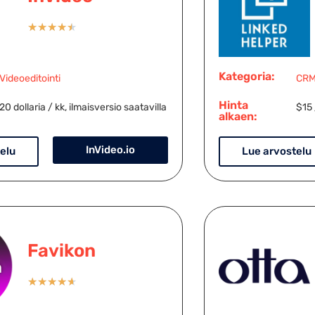
★
★
★
★
★
Kategoria:
Videoeditointi
CR
Hinta
20 dollaria / kk, ilmaisversio saatavilla
$15 
alkaen:
InVideo.io
elu
Lue arvostelu
Favikon
★
★
★
★
★