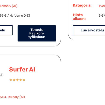
Kategoria:
Tekoäly (AI)
Työ
Hinta
99 € / kk (demo 0 €)
9 €
alkaen:
Tutustu
elu
Lue arvostelu
Favikon-
työkaluun
Surfer AI
★
★
★
★
★
SEO
,
Tekoäly (AI)