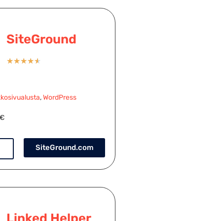
SiteGround
★
★
★
★
★
kosivualusta
,
WordPress
9€
SiteGround.com
Linked Helper