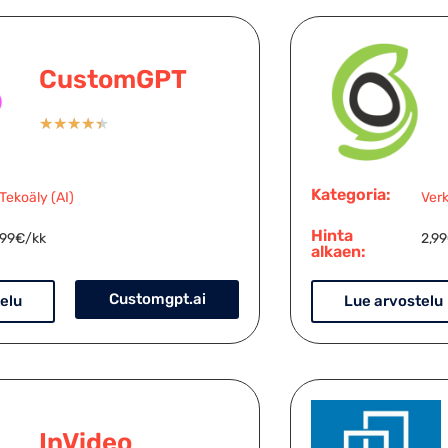
CustomGPT
★
★
★
★
★
Kategoria:
Tekoäly (AI)
Verk
Hinta
99€/kk
2,9
alkaen:
Customgpt.ai
elu
Lue arvostelu
InVideo