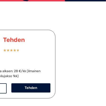
Tehden
★
★
★
★
★
a alkaen: 28 €/kk (ilmainen
ilujakso 1kk)
Tehden