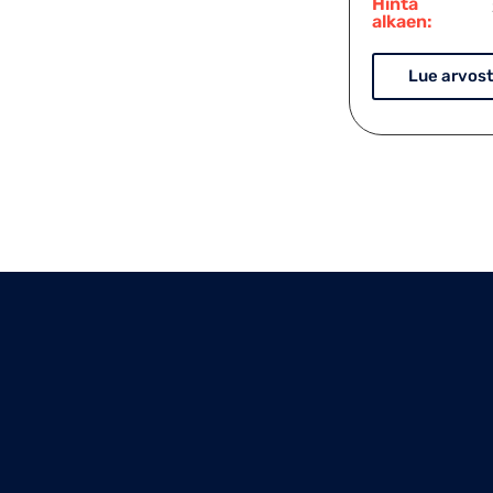
Hinta
alkaen:
Lue arvost