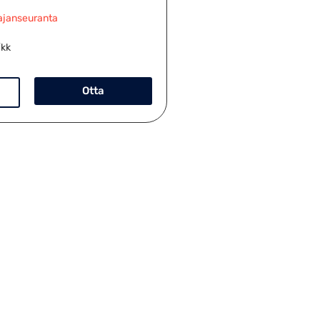
ajanseuranta
/kk
Otta