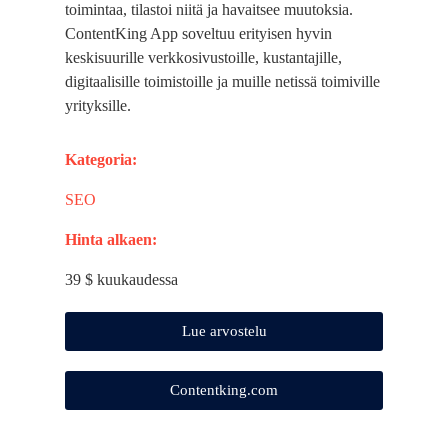
toimintaa, tilastoi niitä ja havaitsee muutoksia.
ContentKing App soveltuu erityisen hyvin
keskisuurille verkkosivustoille, kustantajille,
digitaalisille toimistoille ja muille netissä toimiville
yrityksille.
Kategoria:
SEO
Hinta alkaen:
39 $ kuukaudessa
Lue arvostelu
Contentking.com