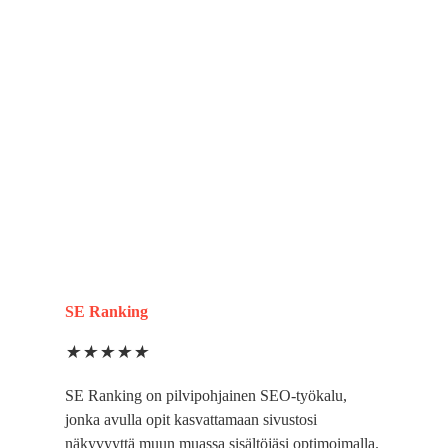
SE Ranking
★
★
★
★
★
SE Ranking on pilvipohjainen SEO-työkalu,
jonka avulla opit kasvattamaan sivustosi
näkyvyyttä muun muassa sisältöjäsi optimoimalla.