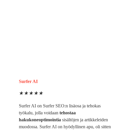
Sosiaalisen median hallintatyökalu
Web-analytiikka
CRM
Landing page -työkalu
Verkkokauppa
Raportointi
Surfer AI
★
★
★
★
★
Surfer AI
on
Surfer SEO:n
lisäosa ja tehokas
työkalu, jolla voidaan
tehostaa
hakukoneoptimointia
sisältöjen ja artikkeleiden
muodossa. Surfer AI on hyödyllinen apu, oli sitten