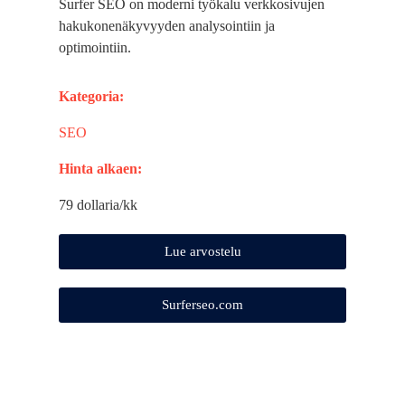
Surfer SEO on moderni työkalu verkkosivujen
hakukonenäkyvyyden analysointiin ja
optimointiin.
Kategoria:
SEO
Hinta alkaen:
79 dollaria/kk
Lue arvostelu
Surferseo.com