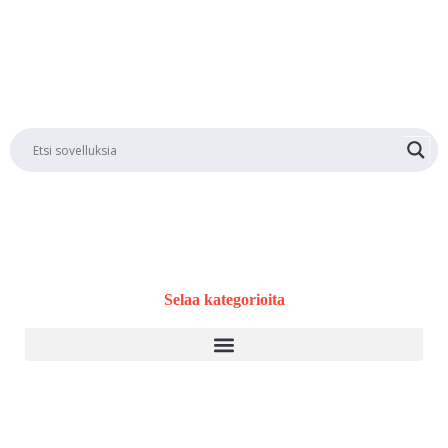
puolestaan erinomainen vaihtoehto.
Tutustu muihin Softia.fi:n arvostelemiin hakukoneoptimointia
tukeviin työkaluihin ja löydä omaan tarpeeseesi sopivin sovellus.
Selaa kategorioita
Kyselytyökalu
WordPress