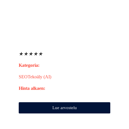
★
★
★
★
★
Kategoria:
SEO
Tekoäly (AI)
Hinta alkaen:
Lue arvostelu