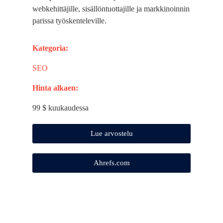
webkehittäjille, sisällöntuottajille ja markkinoinnin
parissa työskenteleville.
Kategoria:
SEO
Hinta alkaen:
99 $ kuukaudessa
Lue arvostelu
Ahrefs.com