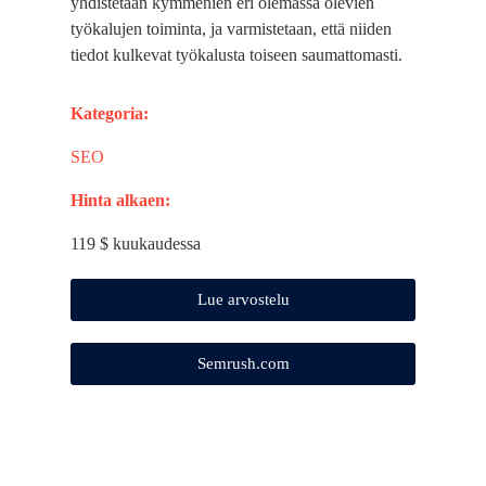
yhdistetään kymmenien eri olemassa olevien
työkalujen toiminta, ja varmistetaan, että niiden
tiedot kulkevat työkalusta toiseen saumattomasti.
Kategoria:
SEO
Hinta alkaen:
119 $ kuukaudessa
Lue arvostelu
Semrush.com