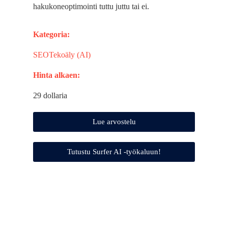
hakukoneoptimointi tuttu juttu tai ei.
Kategoria:
SEO
Tekoäly (AI)
Hinta alkaen:
29 dollaria
Lue arvostelu
Tutustu Surfer AI -työkaluun!