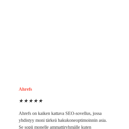
Ahrefs
★
★
★
★
★
Ahrefs on kaiken kattava SEO-sovellus, jossa
yhdistyy moni tärkeä hakukoneoptimoinnin asia.
Se sopii monelle ammattiryhmälle kuten