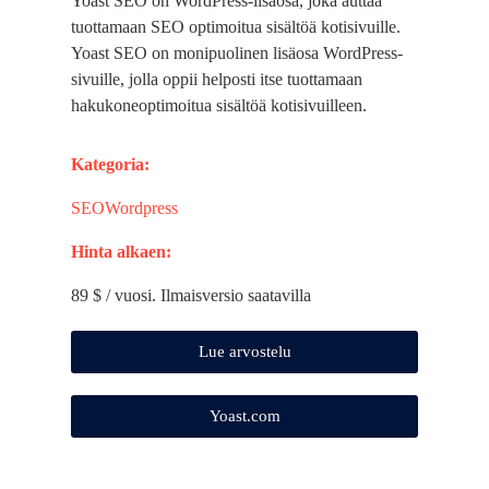
Yoast SEO on WordPress-lisäosa, joka auttaa
tuottamaan SEO optimoitua sisältöä kotisivuille.
Yoast SEO on monipuolinen lisäosa WordPress-
sivuille, jolla oppii helposti itse tuottamaan
hakukoneoptimoitua sisältöä kotisivuilleen.
Kategoria:
SEO
Wordpress
Hinta alkaen:
89 $ / vuosi. Ilmaisversio saatavilla
Lue arvostelu
Yoast.com