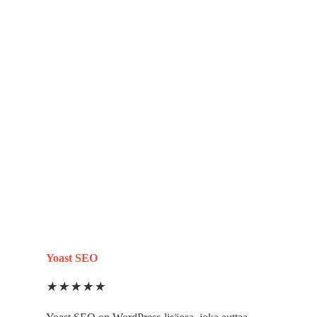
Yoast SEO
★
★
★
★
★