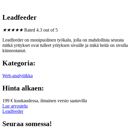
Leadfeeder
★
★
★
★
★
Rated 4.3 out of 5
Leadfeeder on monipuolinen työkalu, jolla on mahdollista seurata
mitkä yritykset ovat tulleet yrityksen sivuille ja mikä heitä on sivulla
kiinnostanut.
Kategoria:
Web-analytiikka
Hinta alkaen:
199 € kuukaudessa, ilmainen versio saatavilla
Lue arvostelu
Leadfeeder
Seuraa somessa!