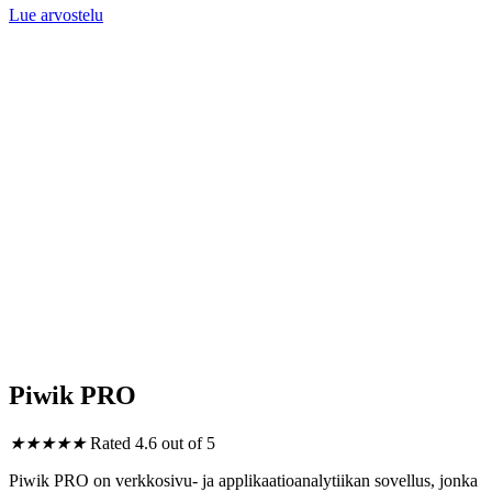
Lue arvostelu
Piwik PRO
★
★
★
★
★
Rated 4.6 out of 5
Piwik PRO on verkkosivu- ja applikaatioanalytiikan sovellus, jonka