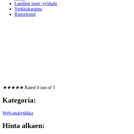
Landing page -työkalu
Verkkokauppa
Raportointi
★
★
★
★
★
Rated 0 out of 5
Kategoria:
Web-analytiikka
Hinta alkaen: