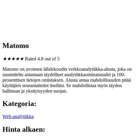
Matomo
★
★
★
★
★
Rated 4.8 out of 5
Matomo on avoimen lähdekoodin verkkoanalytiikka-alusta, joka on
suunniteltu antamaan täydelliset analytiikkaominaisuudet ja 100-
prosenttisen tietojen omistuksen. Alusta antaa mahdollisuuden pitää
käyttäjien seurantatiedot itselläsi. Se mahdollistaa myös täyden
hallinnan ja yksityisyyden suojan.
Kategoria:
Web-analytiikka
Hinta alkaen: