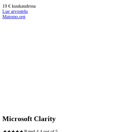
19 € kuukaudessa
Lue arvostelu
Matomo.org
Microsoft Clarity
★
★
★
★
★
Rated 4.4 out of 5