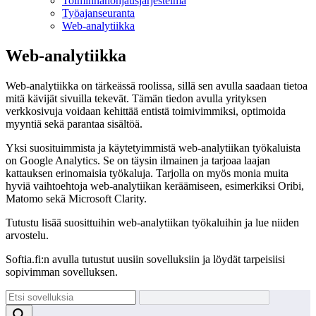
Toiminnan­ohjausjärjestelmä
Työajanseuranta
Web-analytiikka
Web-analytiikka
Web-analytiikka on tärkeässä roolissa, sillä sen avulla saadaan tietoa
mitä kävijät sivuilla tekevät. Tämän tiedon avulla yrityksen
verkkosivuja voidaan kehittää entistä toimivimmiksi, optimoida
myyntiä sekä parantaa sisältöä.
Yksi suosituimmista ja käytetyimmistä web-analytiikan työkaluista
on Google Analytics. Se on täysin ilmainen ja tarjoaa laajan
kattauksen erinomaisia työkaluja. Tarjolla on myös monia muita
hyviä vaihtoehtoja web-analytiikan keräämiseen, esimerkiksi Oribi,
Matomo sekä Microsoft Clarity.
Tutustu lisää suosittuihin web-analytiikan työkaluihin ja lue niiden
arvostelu.
Softia.fi:n avulla tutustut uusiin sovelluksiin ja löydät tarpeisiisi
sopivimman sovelluksen.