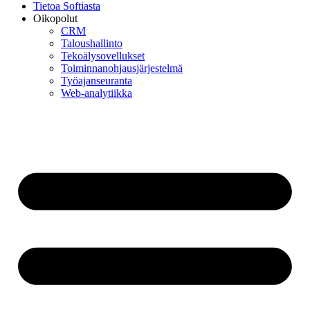
Tietoa Softiasta
Oikopolut
CRM
Taloushallinto
Tekoälysovellukset
Toiminnan­ohjausjärjestelmä
Työajanseuranta
Web-analytiikka