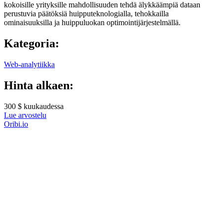
kokoisille yrityksille mahdollisuuden tehdä älykkäämpiä dataan
perustuvia päätöksiä huipputeknologialla, tehokkailla
ominaisuuksilla ja huippuluokan optimointijärjestelmällä.
Kategoria:
Web-analytiikka
Hinta alkaen:
300 $ kuukaudessa
Lue arvostelu
Oribi.io