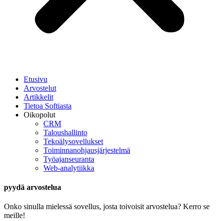
Etusivu
Arvostelut
Artikkelit
Tietoa Softiasta
Oikopolut
CRM
Taloushallinto
Tekoälysovellukset
Toiminnan­ohjausjärjestelmä
Työajanseuranta
Web-analytiikka
pyydä arvostelua
Onko sinulla mielessä sovellus, josta toivoisit arvostelua? Kerro se
meille!