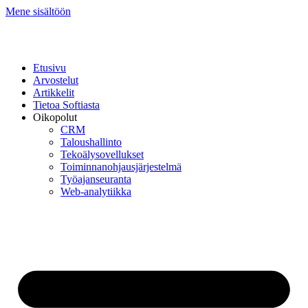
Mene sisältöön
Etusivu
Arvostelut
Artikkelit
Tietoa Softiasta
Oikopolut
CRM
Taloushallinto
Tekoälysovellukset
Toiminnan­ohjausjärjestelmä
Työajanseuranta
Web-analytiikka