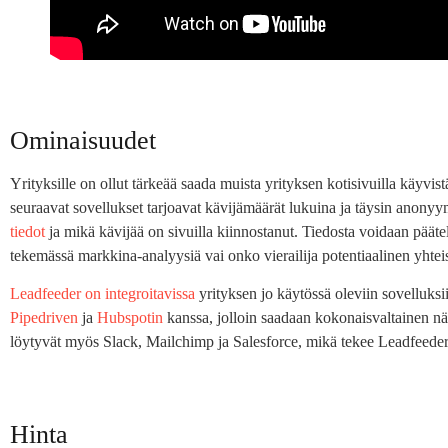
Ominaisuudet
Yrityksille on ollut tärkeää saada muista yrityksen kotisivuilla käyvist
seuraavat sovellukset tarjoavat kävijämäärät lukuina ja täysin anonyy
tiedot
ja mikä kävijää on sivuilla kiinnostanut. Tiedosta voidaan päätel
tekemässä markkina-analyysiä vai onko vierailija potentiaalinen yhte
Leadfeeder on integroitavissa
yrityksen jo käytössä oleviin sovelluksi
Pipedriven
ja
Hubspotin
kanssa, jolloin saadaan kokonaisvaltainen näke
löytyvät myös Slack, Mailchimp ja Salesforce, mikä tekee Leadfeeder
Hinta