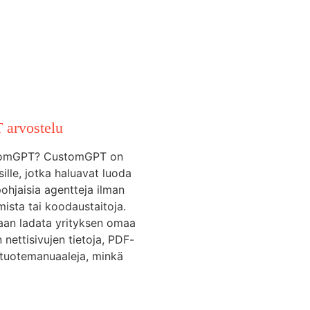
arvostelu
tomGPT? CustomGPT on
sille, jotka haluavat luoda
ohjaisia agentteja ilman
mista tai koodaustaitoja.
daan ladata yrityksen omaa
n nettisivujen tietoja, PDF-
i tuotemanuaaleja, minkä