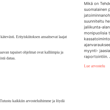
Mikä on Tehd
suomalainen p
jatoiminnanoh
suunniteltu h
jaliikunta-ala
monipuolisia 
kätevästi. Erityiskiitoksen ansaitsevat laajat
kassatoimintoi
ajanvarauksee
myynti- jaasi
avan tapaiset ohjelmat ovat kalliimpia ja
raportointiin.
istä dataa.
Lue arvostelu
a. Tutustu kaikkiin arvosteluihimme ja löydä