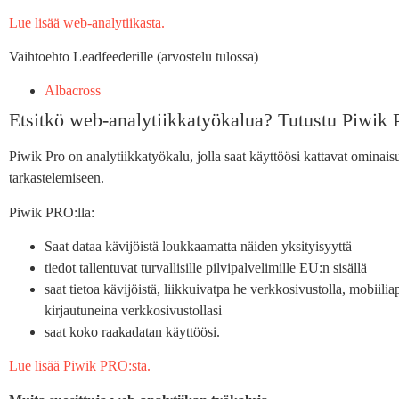
Lue lisää web-analytiikasta.
Vaihtoehto Leadfeederille (arvostelu tulossa)
Albacross
Etsitkö web-analytiikkatyökalua? Tutustu Piwik
Piwik Pro on analytiikkatyökalu, jolla saat käyttöösi kattavat ominais
tarkastelemiseen.
Piwik PRO:lla:
Saat dataa kävijöistä loukkaamatta näiden yksityisyyttä
tiedot tallentuvat turvallisille pilvipalvelimille EU:n sisällä
saat tietoa kävijöistä, liikkuivatpa he verkkosivustolla, mobiilia
kirjautuneina verkkosivustollasi
saat koko raakadatan käyttöösi.
Lue lisää Piwik PRO:sta.