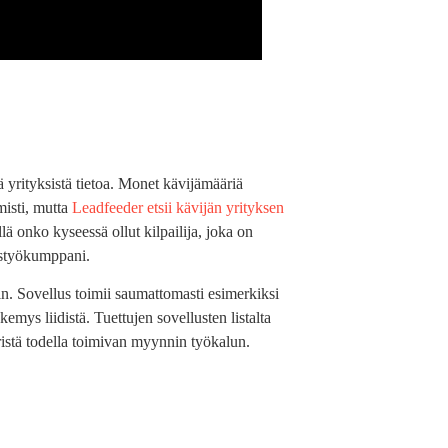
ä yrityksistä tietoa. Monet kävijämääriä
misti, mutta
Leadfeeder etsii kävijän yrityksen
lä onko kyseessä ollut kilpailija, joka on
istyökumppani.
in. Sovellus toimii saumattomasti esimerkiksi
mys liidistä. Tuettujen sovellusten listalta
istä todella toimivan myynnin työkalun.