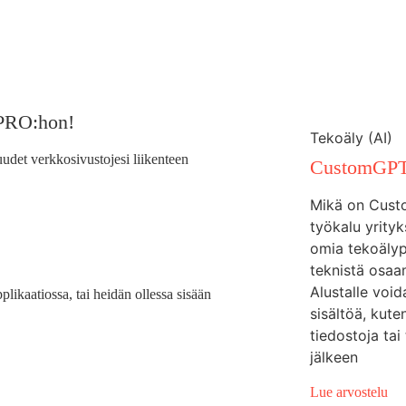
 PRO:hon!
Tekoäly (AI)
uudet verkkosivustojesi liikenteen
CustomGPT 
Mikä on Cus
työkalu yrityk
omia tekoälyp
teknistä osaa
Alustalle voi
pplikaatiossa, tai heidän ollessa sisään
sisältöä, kute
tiedostoja ta
jälkeen
Lue arvostelu