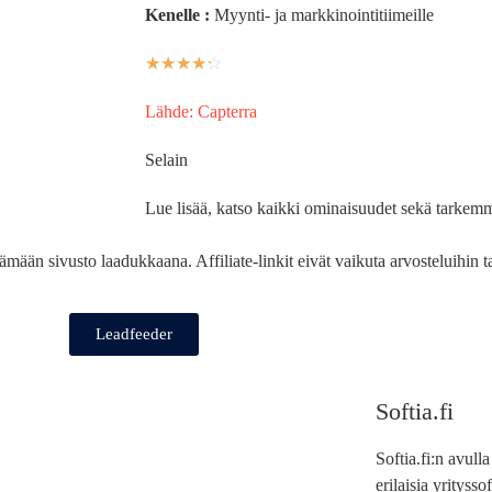
Kenelle :
Myynti- ja markkinointitiimeille
☆
☆
☆
☆
☆
Lähde: Capterra
Selain
Lue lisää, katso kaikki ominaisuudet sekä tarkemm
pitämään sivusto laadukkaana. Affiliate-linkit eivät vaikuta arvosteluihin 
Leadfeeder
Softia.fi
Softia.fi:n avull
erilaisia yrityss