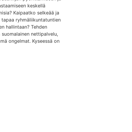
staamiseen keskellä
isia? Kaipaatko selkeää ja
a tapaa ryhmäliikuntatuntien
ten hallintaan? Tehden
 suomalainen nettipalvelu,
ämä ongelmat. Kyseessä on