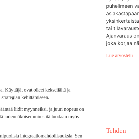
puhelimeen va
asiakastapaam
yksinkertaist
tai tilavaraus
Ajanvaraus on
joka korjaa n
Lue arvostelu
a. Käyttäjät ovat olleet kekseliäitä ja
 strategian kehittämiseen.
ääntää liidit myynneiksi, ja juuri nopeus on
itä todennäköisemmin siitä luodaan myös
Tehden
ipuolisia integraatiomahdollisuuksia. Sen