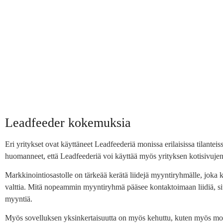
Leadfeeder kokemuksia
Eri yritykset ovat käyttäneet Leadfeederiä monissa erilaisissa tilanteiss
huomanneet, että Leadfeederiä voi käyttää myös yrityksen kotisivujen
Markkinointiosastolle on tärkeää kerätä liidejä myyntiryhmälle, joka k
valttia. Mitä nopeammin myyntiryhmä pääsee kontaktoimaan liidiä, s
myyntiä.
Myös sovelluksen yksinkertaisuutta on myös kehuttu, kuten myös mon