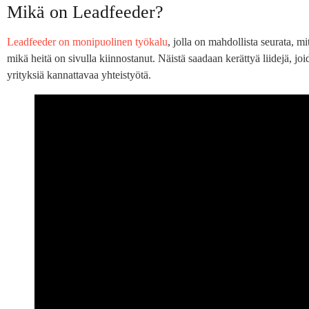
Mikä on Leadfeeder?
Leadfeeder on monipuolinen työkalu
, jolla on mahdollista seurata, mit
mikä heitä on sivulla kiinnostanut. Näistä saadaan kerättyä liidejä, j
yrityksiä kannattavaa yhteistyötä.