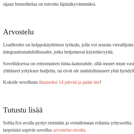
sijaan hinnoittelua on toivottu läpinäkyvämmäksi.
Arvostelu
Leadfeeder on helppokäyttöinen työkalu, jolla voi seurata vierailijoita 
integraatiomahdollisuudet, jotka helpottavat käytettävyyttä.
Sovelluksessa on erinomainen hinta-laatusuhde, sillä monet muut vasta
ylittäneet yrityksen budjetin, tai eivät ole mahdollistaneet yhtä hyödyll
Kokeile sovellusta
ilmaiseksi 14 päivää ja päätä itse
!
Tutustu lisää
Softia.fi:n avulla pystyt etsimään ja vertailemaan erilaisia yrityssofti
tarpeisiisi sopivin sovellus
arvostelut-sivulta
.