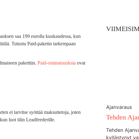
VIIMEISI
tilauksen saa 199 eurolla kuukaudessa, kun
liidiä. Tutustu Paid-paketin tarkempaan
ilmaiseen pakettiin.
Paid-ominaisuuksia
ovat
Ajanvaraus
en ei tarvitse syöttää maksutietoja, joten
Tehden Aja
un luot tilin Leadfeederille.
Tehden Ajanv
kyllästynyt va