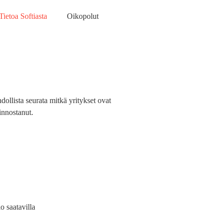
Tietoa Softiasta
Oikopolut
ollista seurata mitkä yritykset ovat
iinnostanut.
o saatavilla