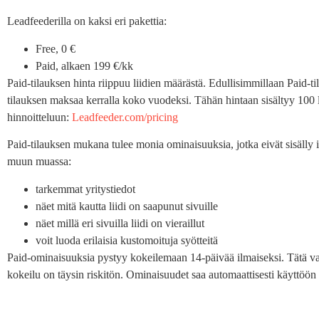
Leadfeederilla on kaksi eri pakettia:
Free, 0 €
Paid, alkaen 199 €/kk
Paid-tilauksen hinta riippuu liidien määrästä. Edullisimmillaan Paid-
tilauksen maksaa kerralla koko vuodeksi. Tähän hintaan sisältyy 100 
hinnoitteluun:
Leadfeeder.com/pricing
Paid-tilauksen mukana tulee monia ominaisuuksia, jotka eivät sisälly 
muun muassa:
tarkemmat yritystiedot
näet mitä kautta liidi on saapunut sivuille
näet millä eri sivuilla liidi on vieraillut
voit luoda erilaisia kustomoituja syötteitä
Paid-ominaisuuksia pystyy kokeilemaan 14-päivää ilmaiseksi. Tätä vart
kokeilu on täysin riskitön. Ominaisuudet saa automaattisesti käyttöön k