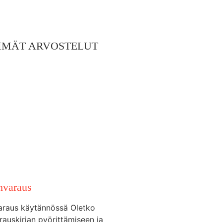
MMÄT ARVOSTELUT
nvaraus
araus käytännössä Oletko
rauskirjan pyörittämiseen ja