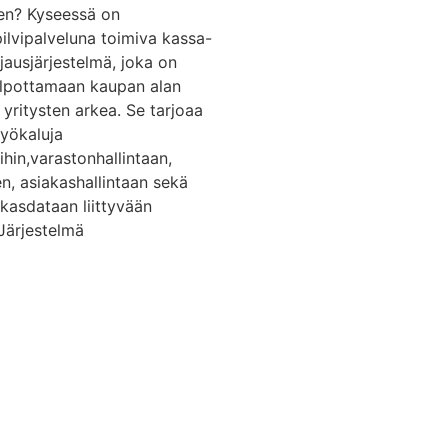
en? Kyseessä on
ilvipalveluna toimiva kassa-
jausjärjestelmä, joka on
elpottamaan kaupan alan
n yritysten arkea. Se tarjoaa
työkaluja
hin,varastonhallintaan,
n, asiakashallintaan sekä
akasdataan liittyvään
 Järjestelmä