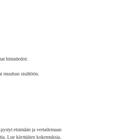
at hintatiedot:
tai muuhun sisältöön.
a pystyt etsimään ja vertailemaan
oftia. Lue käyttäjien kokemuksia,