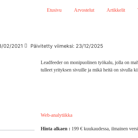
Etusivu
Arvostelut
Artikkelit
8/02/2021
Päivitetty viimeksi: 23/12/2025
Leadfeeder on monipuolinen työkalu, jolla on mahd
tulleet yrityksen sivuille ja mikä heitä on sivulla k
Web-analytiikka
Hinta alkaen :
199 € kuukaudessa, ilmainen versi