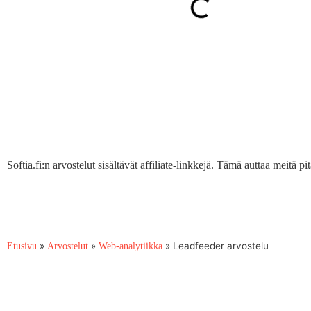
Softia.fi:n arvostelut sisältävät affiliate-linkkejä. Tämä auttaa meitä 
»
»
»
Leadfeeder arvostelu
Etusivu
Arvostelut
Web-analytiikka