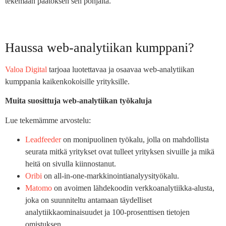
tekemään päätöksen sen pohjalta.
Haussa web-analytiikan kumppani?
Valoa Digital
tarjoaa luotettavaa ja osaavaa web-analytiikan
kumppania kaikenkokoisille yrityksille.
Muita suosittuja web-analytiikan työkaluja
Lue tekemämme arvostelu:
Leadfeeder
on monipuolinen työkalu, jolla on mahdollista
seurata mitkä yritykset ovat tulleet yrityksen sivuille ja mikä
heitä on sivulla kiinnostanut.
Oribi
on all-in-one-markkinointianalyysityökalu.
Matomo
on avoimen lähdekoodin verkkoanalytiikka-alusta,
joka on suunniteltu antamaan täydelliset
analytiikkaominaisuudet ja 100-prosenttisen tietojen
omistuksen.