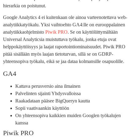
hierarkia on poistunut.
Google Analytics 4 ei kuitenkaan ole ainoa varteenotettava web-
analytiikkatyökalu. Yksi vaihtoehto GA4:lle on eurooppalainen
analytiikkaohjelmisto
Piwik PRO
. Se on käyttöliittymältään
Universal Analyticsia muistuttava työkalu, jonka etuja ovat
helppokäyttöisyys ja laajat raportointiominaisuudet. Piwik PRO
pitää sisällään myös laajan tietoturvan, sillä se on GDRP-
yhteensopiva työkalu, eikä se jaa dataa kolmansille osapuolille.
GA4
Kattava perusversio aina ilmainen
Palvelinten sijainti Yhdysvalloissa
Raakadataan pääsee BigQueryn kautta
Sopii vaativaankin käyttöön
On yhteensopiva kaikkien muiden Googlen työkalujen
kanssa
Piwik PRO