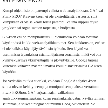
vai Piwik PRO?
Kumpi ohjelmisto on parempi valinta web-analytiikkaan: GA4 vai
Piwik PRO? Kysymykseen ei ole yksiselitteistä vastausta, sillä
kumpikaan ei ole selkeästi toista parempi. Valinta riippuu täysin
yrityksen tai organisaation tarpeista ja budjetista.
GA4:sen etu on monipuolisuus. Ohjelmistolla voidaan toteuttaa
käytännössä kaikki web-analytiikkatoimet. Sen heikkous on, että se
ei ole kaikista käyttäjäystävällisin työkalu. Sen käyttö vaatii
useimmissa tapauksissa asiantuntijatason osaamista, mikä voi olla
kynnyskysymys yksinyrittäjille ja pk-yrityksille. Google tarjoaa
kuitenkin valtavan määrän ilmaisia koulutusmateriaaleja GA4:sen
käyttöön.
Jos vedetään mutkia suoriksi, voidaan Google Analytics 4:sen
sanoa olevan kehittyneempi ja monipuolisempi alusta verrattuna
Piwik PROhon. GA4 tarjoaa laajan valikoiman
analytiikkaominaisuuksia, kuten reaaliaikaista dataa, käyttäytymisen
seurantaa ja selkeät integraatiot muihin Google-tuotteisiin. Se