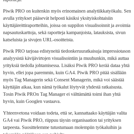
Piwik PRO on kuitenkin myös erinomainen analytiikkatyökalu. Sen
avulla yritykset pääsevät helposti käsiksi yksityiskohtaisiin
käyttäjäreittiraportteihin, joissa on suppilon visualisoinnit ja avoimia
napsautuskarttoja, sekä raportteja kampanjoista, latauksista, sivun
katseluista ja sivujen URL-osoitteista.
Piwik PRO tarjoaa edistyneitä tiedonkeruuratkaisuja impressiotason
analyysistä kävijävirtojen visualisointiin ja muuhunkin, mikä auttaa
yrityksiä tiedolla johtamisessa. Lisäksi Piwik PRO kerää dataa yhtä
hyvin, ellei jopa paremmin, kuin GA4. Piwik PRO pitää sisällään
myös Tag Managerin sekä Consent Managerin, mikä voi säästää
käyttäjän aikaa, kun nämä työkalut löytyvät yhdestä ratkaisusta.
Tosin Piwik PROn Tag Manager ei välttämättä toimi ihan yhtä
hyvin, kuin Googlen vastaava.
Yhteenvetona voidaan todeta, että se, kannattaako käyttäjän valita
GA4 vai Piwik PRO, riippuu täysin organisaation tai yrityksen
tarpeesta. Suosittelemme tutustumaan molempiin työkaluihin ja