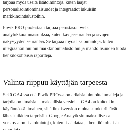
tarjoaa myös useita lisätoimintoja, kuten laajat
personalisointiominaisuudet ja integraatiot lukuisiin
markkinointialustoihin.
Piwik PRO puolestaan tarjoaa perustason web-
analytiikkaominaisuuksia, kuten kävijäseurantaa ja sivujen
näkyvyyden seurantaa. Se tarjoaa myös lisätoimintoja, kuten
integraation muihin markkinointialustoihin ja mahdollisuuden luoda
henkilökohtaisia raportteja.
Valinta riippuu käyttäjän tarpeesta
Sekä GA4:ssa että Piwik PROssa on erilaisia hinnoittelumalleja ja
tarjolla on ilmaisia ja maksullisia versioita. GA4 on kuitenkin
käytännössä ilmainen, sillä ilmaisversion ominaisuudet riittävät
lähes kaikkien tarpeisiin. Google Analyticsin maksullisessa
versiossa on lisätoimintoja, kuten lisää dataa ja henkilökohtaisia
raportteja.