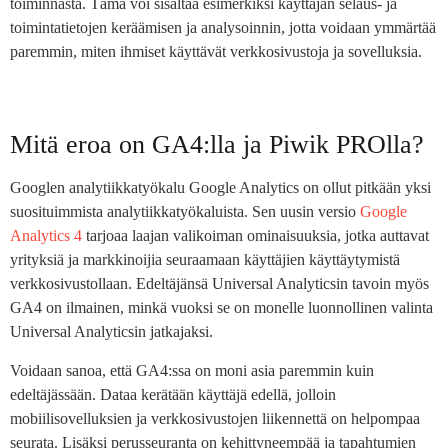
toiminnasta. Tämä voi sisältää esimerkiksi käyttäjän selaus- ja
toimintatietojen keräämisen ja analysoinnin, jotta voidaan ymmärtää
paremmin, miten ihmiset käyttävät verkkosivustoja ja sovelluksia.
Mitä eroa on GA4:lla ja Piwik PROlla?
Googlen analytiikkatyökalu Google Analytics on ollut pitkään yksi
suosituimmista analytiikkatyökaluista. Sen uusin versio
Google
Analytics 4
tarjoaa laajan valikoiman ominaisuuksia, jotka auttavat
yrityksiä ja markkinoijia seuraamaan käyttäjien käyttäytymistä
verkkosivustollaan. Edeltäjänsä Universal Analyticsin tavoin myös
GA4 on ilmainen, minkä vuoksi se on monelle luonnollinen valinta
Universal Analyticsin jatkajaksi.
Voidaan sanoa, että GA4:ssa on moni asia paremmin kuin
edeltäjässään. Dataa kerätään käyttäjä edellä, jolloin
mobiilisovelluksien ja verkkosivustojen liikennettä on helpompaa
seurata. Lisäksi perusseuranta on kehittyneempää ja tapahtumien