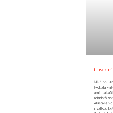
CustomG
Mikä on C
työkalu yrit
omia tekoäl
teknistä os
Alustalle v
sisältöä, ku