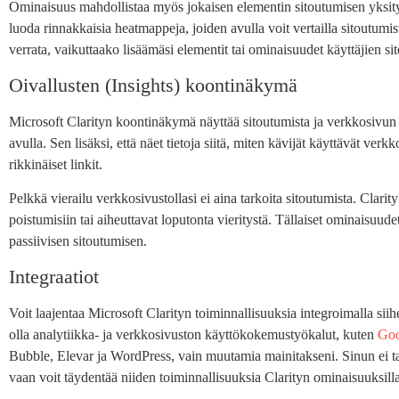
Ominaisuus mahdollistaa myös jokaisen elementin sitoutumisen yksityis
luoda rinnakkaisia heatmappeja, joiden avulla voit vertailla sitoutumi
verrata, vaikuttaako lisäämäsi elementit tai ominaisuudet käyttäjien si
Oivallusten (Insights) koontinäkymä
Microsoft Clarityn koontinäkymä näyttää sitoutumista ja verkkosivun oi
avulla. Sen lisäksi, että näet tietoja siitä, miten kävijät käyttävät ver
rikkinäiset linkit.
Pelkkä vierailu verkkosivustollasi ei aina tarkoita sitoutumista. Clarityl
poistumisiin tai aiheuttavat loputonta vieritystä. Tällaiset ominaisuude
passiivisen sitoutumisen.
Integraatiot
Voit laajentaa Microsoft Clarityn toiminnallisuuksia integroimalla siih
olla analytiikka- ja verkkosivuston käyttökokemustyökalut, kuten
Goo
Bubble, Elevar ja WordPress, vain muutamia mainitakseni. Sinun ei ta
vaan voit täydentää niiden toiminnallisuuksia Clarityn ominaisuuksilla