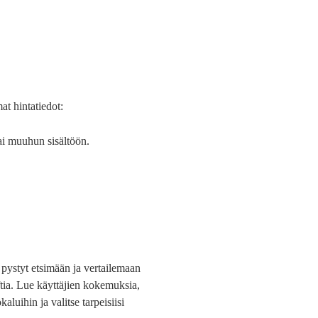
at hintatiedot:
tai muuhun sisältöön.
a pystyt etsimään ja vertailemaan
oftia. Lue käyttäjien kokemuksia,
kaluihin ja valitse tarpeisiisi