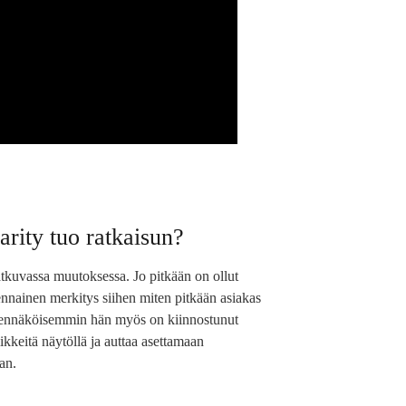
rity tuo ratkaisun?
jatkuvassa muutoksessa. Jo pitkään on ollut
lennainen merkitys siihen miten pitkään asiakas
 todennäköisemmin hän myös on kiinnostunut
iikkeitä näytöllä ja auttaa asettamaan
an.