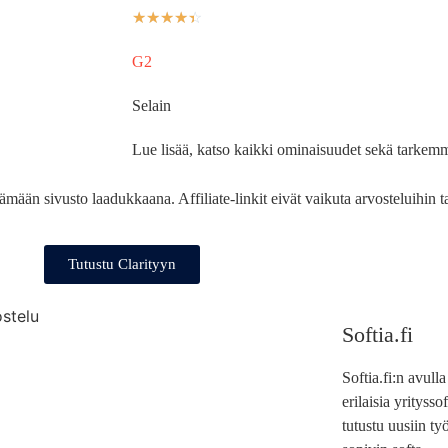
☆
☆
☆
☆
☆
G2
Selain
Lue lisää, katso kaikki ominaisuudet sekä tarkemm
pitämään sivusto laadukkaana. Affiliate-linkit eivät vaikuta arvosteluihin 
Tutustu Clarityyn
ostelu
Softia.fi
Softia.fi:n avull
erilaisia yrityss
tutustu uusiin työ