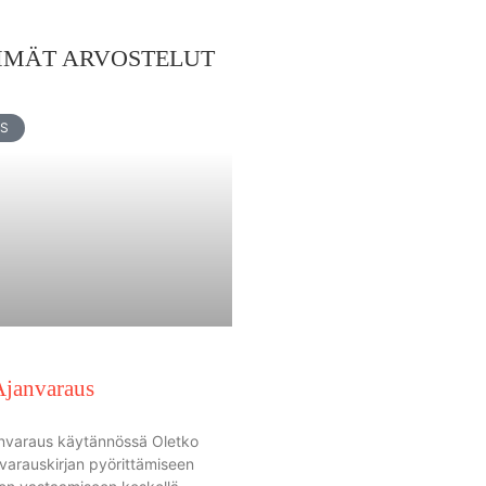
MMÄT ARVOSTELUT
US
Ajanvaraus
nvaraus käytännössä Oletko
 varauskirjan pyörittämiseen