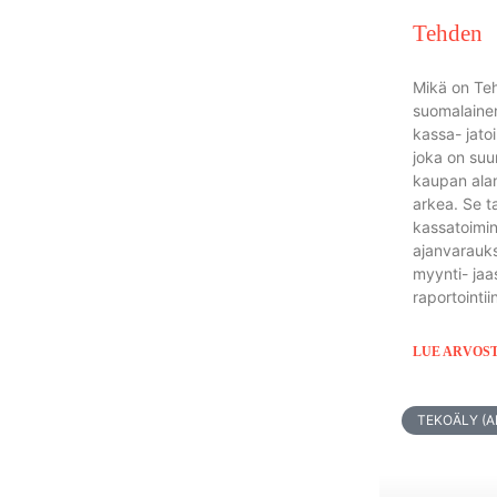
Tehden
Mikä on Te
suomalainen
kassa- jato
joka on suu
kaupan alan
arkea. Se t
kassatoimin
ajanvarauks
myynti- jaa
raportointii
LUE ARVOS
TEKOÄLY (AI