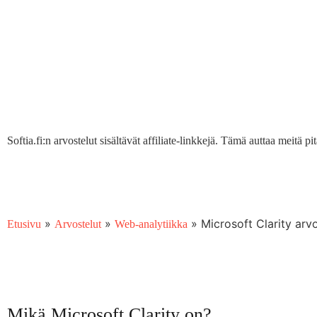
Softia.fi:n arvostelut sisältävät affiliate-linkkejä. Tämä auttaa meitä 
»
»
»
Microsoft Clarity arv
Etusivu
Arvostelut
Web-analytiikka
Mikä Microsoft Clarity on?