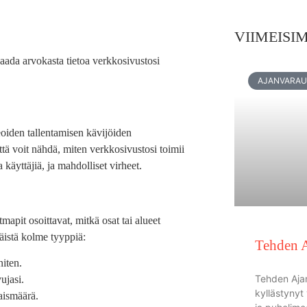
VIIMEISI
 saada arvokasta tietoa verkkosivustosi
AJANVARA
eoiden tallentamisen kävijöiden
tä voit nähdä, miten verkkosivustosi toimii
 käyttäjiä, ja mahdolliset virheet.
apit osoittavat, mitkä osat tai alueet
äistä kolme tyyppiä:
Tehden 
niten.
Tehden Aja
ujasi.
kyllästynyt
aismäärä.