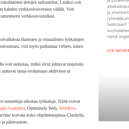
ja puhelime
kohtaisten tietojen tarkastelun. Lisäksi voit
asiakastap
sta kahden verkkosivuversion välillä. Voit
ja yksinker
toutumiseen verkkosivustollasi.
ryhmäliikunt
hallintaan?
suomalainen
nämä ongel
valluksia tilastojen ja visuaalisten työkalujen
kkosivustoasi, voit myös paikantaa virheet, kuten
LUE ARVOS
la voit tarkistaa, mitkä sivut johtavat nopeisiin
t auttavat sinua erottamaan aktiivisen ja
en tunnettuja ulkoisia työkaluja. Näitä voivat
gle Analytics
, Optimizely Web,
Webflow
,
rvitse korvata koko ohjelmistopinoa Claritylla,
 ja päinvastoin.