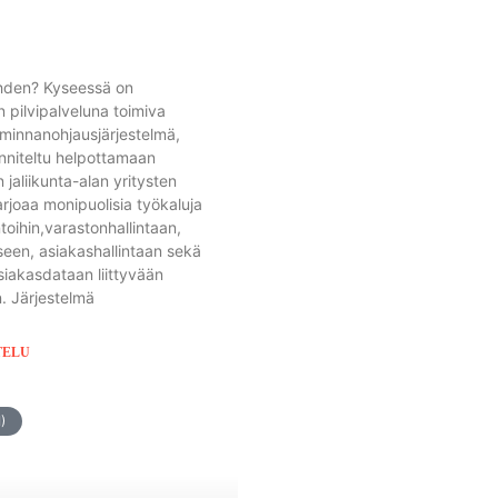
hden? Kyseessä on
 pilvipalveluna toimiva
iminnanohjausjärjestelmä,
nniteltu helpottamaan
 jaliikunta-alan yritysten
arjoaa monipuolisia työkaluja
toihin,varastonhallintaan,
een, asiakashallintaan sekä
siakasdataan liittyvään
n. Järjestelmä
TELU
)