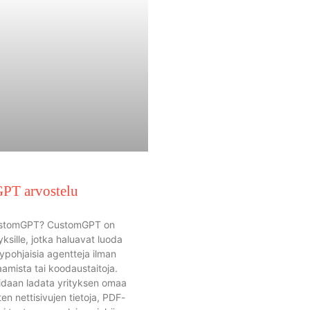
PT arvostelu
ustomGPT? CustomGPT on
yksille, jotka haluavat luoda
ypohjaisia agentteja ilman
aamista tai koodaustaitoja.
oidaan ladata yrityksen omaa
ten nettisivujen tietoja, PDF-