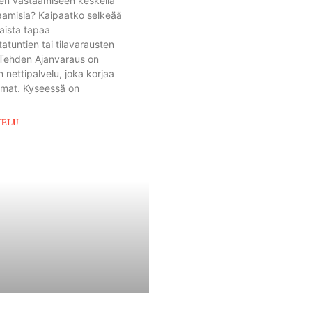
en vastaamiseen keskellä
aamisia? Kaipaatko selkeää
taista tapaa
atuntien tai tilavarausten
 Tehden Ajanvaraus on
 nettipalvelu, joka korjaa
mat. Kyseessä on
TELU