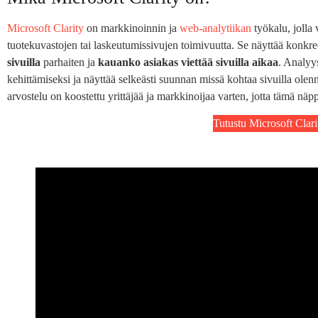
Microsoft Clarity
on markkinoinnin ja
web-analytiikan
työkalu, jolla 
tuotekuvastojen tai laskeutumissivujen toimivuutta. Se näyttää konkree
sivuilla
parhaiten ja
kauanko asiakas viettää sivuilla aikaa
. Analyy
kehittämiseksi ja näyttää selkeästi suunnan missä kohtaa sivuilla olenn
arvostelu on koostettu yrittäjää ja markkinoijaa varten, jotta tämä näp
Tutustu Microsoft Clari