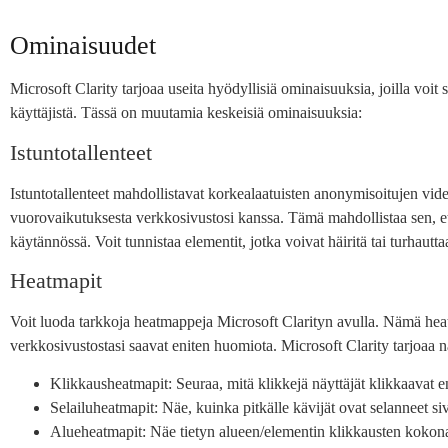
Ominaisuudet
Microsoft Clarity tarjoaa useita hyödyllisiä ominaisuuksia, joilla voit
käyttäjistä. Tässä on muutamia keskeisiä ominaisuuksia:
Istuntotallenteet
Istuntotallenteet mahdollistavat korkealaatuisten anonymisoitujen vid
vuorovaikutuksesta verkkosivustosi kanssa. Tämä mahdollistaa sen, et
käytännössä. Voit tunnistaa elementit, jotka voivat häiritä tai turhauttaa
Heatmapit
Voit luoda tarkkoja heatmappeja Microsoft Clarityn avulla. Nämä heatm
verkkosivustostasi saavat eniten huomiota. Microsoft Clarity tarjoaa n
Klikkausheatmapit: Seuraa, mitä klikkejä näyttäjät klikkaavat e
Selailuheatmapit: Näe, kuinka pitkälle kävijät ovat selanneet siv
Alueheatmapit: Näe tietyn alueen/elementin klikkausten kokon