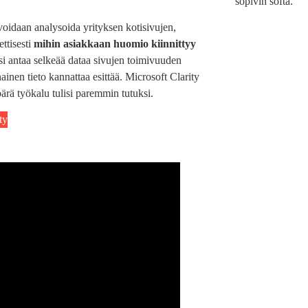
sopivin softa.
voidaan analysoida yrityksen kotisivujen,
ttisesti
mihin asiakkaan huomio kiinnittyy
si antaa selkeää dataa sivujen toimivuuden
ainen tieto kannattaa esittää. Microsoft Clarity
pärä työkalu tulisi paremmin tutuksi.
ty