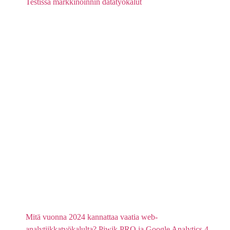
Testissä markkinoinnin datatyökalut
Mitä vuonna 2024 kannattaa vaatia web-
analytiikkatyökalulta? Piwik PRO ja Google Analytics 4