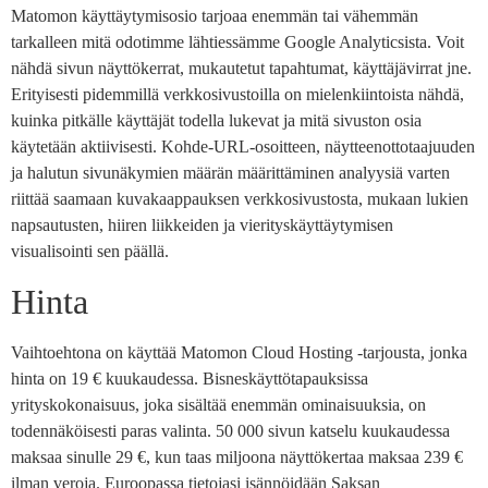
Matomon käyttäytymisosio tarjoaa enemmän tai vähemmän
tarkalleen mitä odotimme lähtiessämme Google Analyticsista. Voit
nähdä sivun näyttökerrat, mukautetut tapahtumat, käyttäjävirrat jne.
Erityisesti pidemmillä verkkosivustoilla on mielenkiintoista nähdä,
kuinka pitkälle käyttäjät todella lukevat ja mitä sivuston osia
käytetään aktiivisesti. Kohde-URL-osoitteen, näytteenottotaajuuden
ja halutun sivunäkymien määrän määrittäminen analyysiä varten
riittää saamaan kuvakaappauksen verkkosivustosta, mukaan lukien
napsautusten, hiiren liikkeiden ja vierityskäyttäytymisen
visualisointi sen päällä.
Hinta
Vaihtoehtona on käyttää Matomon Cloud Hosting -tarjousta, jonka
hinta on 19 € kuukaudessa. Bisneskäyttötapauksissa
yrityskokonaisuus, joka sisältää enemmän ominaisuuksia, on
todennäköisesti paras valinta. 50 000 sivun katselu kuukaudessa
maksaa sinulle 29 €, kun taas miljoona näyttökertaa maksaa 239 €
ilman veroja. Euroopassa tietojasi isännöidään Saksan