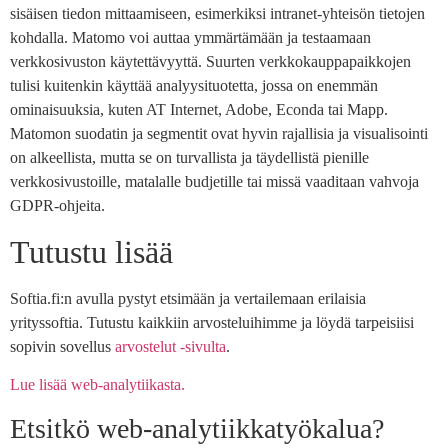
sisäisen tiedon mittaamiseen, esimerkiksi intranet-yhteisön tietojen
kohdalla. Matomo voi auttaa ymmärtämään ja testaamaan
verkkosivuston käytettävyyttä. Suurten verkkokauppapaikkojen
tulisi kuitenkin käyttää analyysituotetta, jossa on enemmän
ominaisuuksia, kuten AT Internet, Adobe, Econda tai Mapp.
Matomon suodatin ja segmentit ovat hyvin rajallisia ja visualisointi
on alkeellista, mutta se on turvallista ja täydellistä pienille
verkkosivustoille, matalalle budjetille tai missä vaaditaan vahvoja
GDPR-ohjeita.
Tutustu lisää
Softia.fi:n avulla pystyt etsimään ja vertailemaan erilaisia
yrityssoftia. Tutustu kaikkiin arvosteluihimme ja löydä tarpeisiisi
sopivin sovellus
arvostelut -sivulta
.
Lue lisää web-analytiikasta.
Etsitkö web-analytiikkatyökalua?