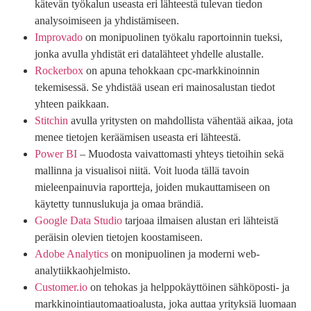
kätevän työkalun useasta eri lähteestä tulevan tiedon
analysoimiseen ja yhdistämiseen.
Improvado
on monipuolinen työkalu raportoinnin tueksi,
jonka avulla yhdistät eri datalähteet yhdelle alustalle.
Rockerbox
on apuna tehokkaan cpc-markkinoinnin
tekemisessä. Se yhdistää usean eri mainosalustan tiedot
yhteen paikkaan.
Stitchin
avulla yritysten on mahdollista vähentää aikaa, jota
menee tietojen keräämisen useasta eri lähteestä.
Power BI
– Muodosta vaivattomasti yhteys tietoihin sekä
mallinna ja visualisoi niitä. Voit luoda tällä tavoin
mieleenpainuvia raportteja, joiden mukauttamiseen on
käytetty tunnuslukuja ja omaa brändiä.
Google Data Studio
tarjoaa ilmaisen alustan eri lähteistä
peräisin olevien tietojen koostamiseen.
Adobe Analytics
on monipuolinen ja moderni web-
analytiikkaohjelmisto.
Customer.io
on tehokas ja helppokäyttöinen sähköposti- ja
markkinointiautomaatioalusta, joka auttaa yrityksiä luomaan