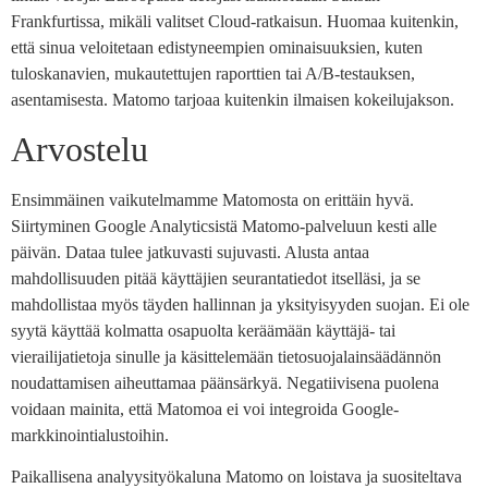
Frankfurtissa, mikäli valitset Cloud-ratkaisun. Huomaa kuitenkin,
että sinua veloitetaan edistyneempien ominaisuuksien, kuten
tuloskanavien, mukautettujen raporttien tai A/B-testauksen,
asentamisesta. Matomo tarjoaa kuitenkin ilmaisen kokeilujakson.
Arvostelu
Ensimmäinen vaikutelmamme Matomosta on erittäin hyvä.
Siirtyminen Google Analyticsistä Matomo-palveluun kesti alle
päivän. Dataa tulee jatkuvasti sujuvasti. Alusta antaa
mahdollisuuden pitää käyttäjien seurantatiedot itselläsi, ja se
mahdollistaa myös täyden hallinnan ja yksityisyyden suojan. Ei ole
syytä käyttää kolmatta osapuolta keräämään käyttäjä- tai
vierailijatietoja sinulle ja käsittelemään tietosuojalainsäädännön
noudattamisen aiheuttamaa päänsärkyä. Negatiivisena puolena
voidaan mainita, että Matomoa ei voi integroida Google-
markkinointialustoihin.
Paikallisena analyysityökaluna Matomo on loistava ja suositeltava