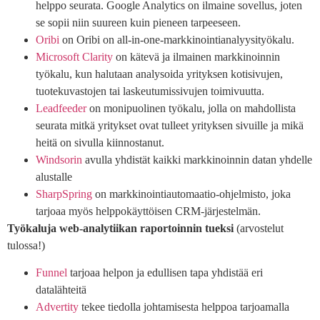
helppo seurata. Google Analytics on ilmaine sovellus, joten
se sopii niin suureen kuin pieneen tarpeeseen.
Oribi
on Oribi on all-in-one-markkinointianalyysityökalu.
Microsoft Clarity
on kätevä ja ilmainen markkinoinnin
työkalu, kun halutaan analysoida yrityksen kotisivujen,
tuotekuvastojen tai laskeutumissivujen toimivuutta.
Leadfeeder
on monipuolinen työkalu, jolla on mahdollista
seurata mitkä yritykset ovat tulleet yrityksen sivuille ja mikä
heitä on sivulla kiinnostanut.
Windsorin
avulla yhdistät kaikki markkinoinnin datan yhdelle
alustalle
SharpSpring
on markkinointiautomaatio-ohjelmisto, joka
tarjoaa myös helppokäyttöisen CRM-järjestelmän.
Työkaluja web-analytiikan raportoinnin tueksi
(arvostelut
tulossa!)
Funnel
tarjoaa helpon ja edullisen tapa yhdistää eri
datalähteitä
Advertity
tekee tiedolla johtamisesta helppoa tarjoamalla