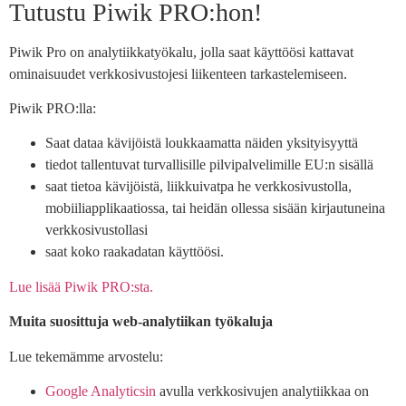
Tutustu Piwik PRO:hon!
Piwik Pro on analytiikkatyökalu, jolla saat käyttöösi kattavat
ominaisuudet verkkosivustojesi liikenteen tarkastelemiseen.
Piwik PRO:lla:
Saat dataa kävijöistä loukkaamatta näiden yksityisyyttä
tiedot tallentuvat turvallisille pilvipalvelimille EU:n sisällä
saat tietoa kävijöistä, liikkuivatpa he verkkosivustolla,
mobiiliapplikaatiossa, tai heidän ollessa sisään kirjautuneina
verkkosivustollasi
saat koko raakadatan käyttöösi.
Lue lisää Piwik PRO:sta.
Muita suosittuja web-analytiikan työkaluja
Lue tekemämme arvostelu:
Google Analyticsin
avulla verkkosivujen analytiikkaa on