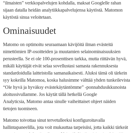
“ilmaisten” verkkopalvelujen kohdalla, maksat Googlelle rahan
sijaan datalla heidän analytiikkapalvelujensa käytöstä. Matomon
käytöstä sinua veloitetaan.
Ominaisuudet
Matomo on optimoitu seuraamaan kävijöitä ilman evästeitä
nimettömien IP-osoitteiden ja muutamien selainominaisuuksien
perusteella. Se ei ole 100-prosenttisen tarkka, mutta riittävän hyvä,
mikäli käyttäjät eivät selaa sovellustasi samasta rakennuksesta
standardoidulla laitteistolla samanaikaisesti. Aluksi tämä oli tärkein
syy kokeilla Matomoa, koska halusimme välttää yhden tunkeilevista
“Ole hyvä ja hyväksy evästekäytäntömme” -ponnahdusikkunoista
aloitussivullamme. Jos käytät tällä hetkellä Google
Analyticsia, Matomo antaa sinulle vaiheittaiset ohjeet näiden
tietojen tuomiseen.
Matomo toivottaa sinut tervetulleeksi konfiguroitavalla
hallintapaneelilla, jota voit mukauttaa tarpeisiisi, jotta kaikki tärkeät