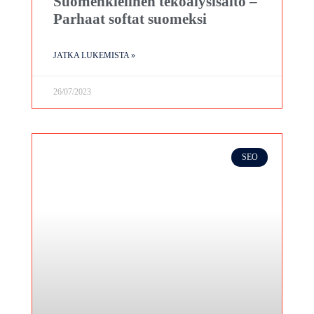
Suomenkielinen tekoälysisältö –
Parhaat softat suomeksi
JATKA LUKEMISTA »
26/07/2023
SEO