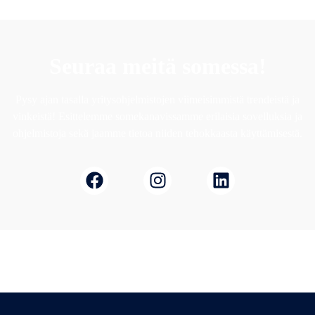
Seuraa meitä somessa!
Pysy ajan tasalla yritysohjelmistojen viimeisimmistä trendeistä ja
vinkeistä! Esittelemme somekanavissamme erilaisia sovelluksia ja
ohjelmistoja sekä jaamme tietoa niiden tehokkaasta käyttämisestä.