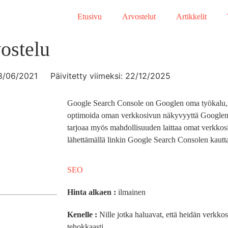
Etusivu
Arvostelut
Artikkelit
ostelu
8/06/2021
Päivitetty viimeksi: 22/12/2025
Google Search Console on Googlen oma työkalu, j
optimoida oman verkkosivun näkyvyyttä Googlen
tarjoaa myös mahdollisuuden laittaa omat verkko
lähettämällä linkin Google Search Consolen kaut
SEO
Hinta alkaen :
ilmainen
Kenelle :
Nille jotka haluavat, että heidän verkk
tehokkaasti