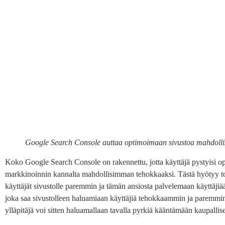
Google Search Console auttaa optimoimaan sivustoa mahdoll
Koko Google Search Console on rakennettu, jotta käyttäjä pystyisi 
markkinoinnin kannalta mahdollisimman tehokkaaksi. Tästä hyötyy to
käyttäjät sivustolle paremmin ja tämän ansiosta palvelemaan käyttäji
joka saa sivustolleen haluamiaan käyttäjiä tehokkaammin ja paremmin.
ylläpitäjä voi sitten haluamallaan tavalla pyrkiä kääntämään kaupallis