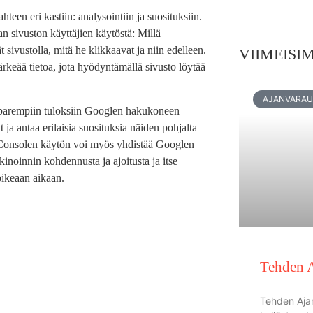
teen eri kastiin: analysointiin ja suosituksiin.
n sivuston käyttäjien käytöstä: Millä
 sivustolla, mitä he klikkaavat ja niin edelleen.
VIIMEISI
rkeää tietoa, jota hyödyntämällä sivusto löytää
AJANVARA
n parempiin tuloksiin Googlen hakukoneen
 ja antaa erilaisia suosituksia näiden pohjalta
 Consolen käytön voi myös yhdistää Googlen
kinoinnin kohdennusta ja ajoitusta ja itse
oikeaan aikaan.
Tehden 
Tehden Aja