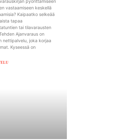
 varauskirjan pyörittämiseen
en vastaamiseen keskellä
aamisia? Kaipaatko selkeää
taista tapaa
atuntien tai tilavarausten
 Tehden Ajanvaraus on
 nettipalvelu, joka korjaa
mat. Kyseessä on
TELU