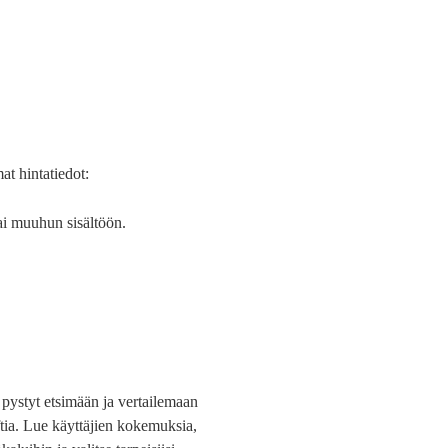
at hintatiedot:
tai muuhun sisältöön.
a pystyt etsimään ja vertailemaan
oftia. Lue käyttäjien kokemuksia,