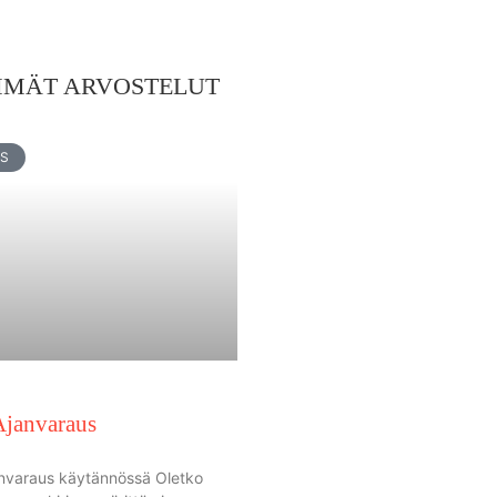
MMÄT ARVOSTELUT
US
Ajanvaraus
nvaraus käytännössä Oletko