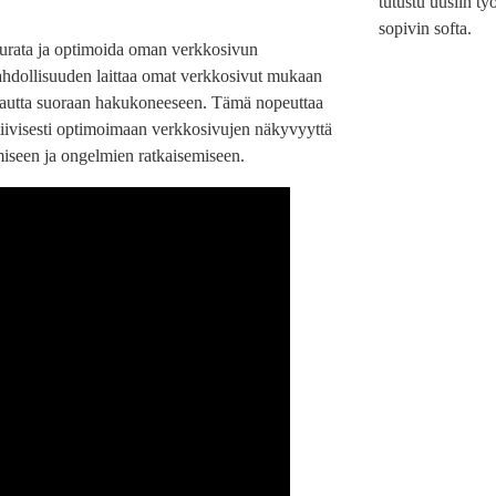
tutustu uusiin työ
sopivin softa.
urata ja optimoida oman verkkosivun
hdollisuuden laittaa omat verkkosivut mukaan
kautta suoraan hakukoneeseen. Tämä nopeuttaa
tiivisesti optimoimaan verkkosivujen näkyvyyttä
miseen ja ongelmien ratkaisemiseen.