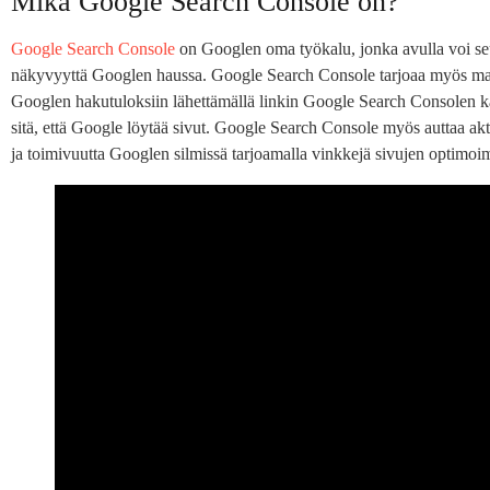
Mikä Google Search Console on?
Google Search Console
on Googlen oma työkalu, jonka avulla voi se
näkyvyyttä Googlen haussa. Google Search Console tarjoaa myös ma
Googlen hakutuloksiin lähettämällä linkin Google Search Consolen 
sitä, että Google löytää sivut. Google Search Console myös auttaa ak
ja toimivuutta Googlen silmissä tarjoamalla vinkkejä sivujen optimoi