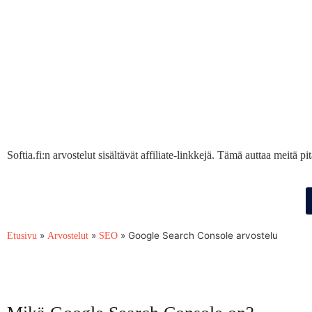
Softia.fi:n arvostelut sisältävät affiliate-linkkejä. Tämä auttaa meitä 
»
»
»
Google Search Console arvostelu
Etusivu
Arvostelut
SEO