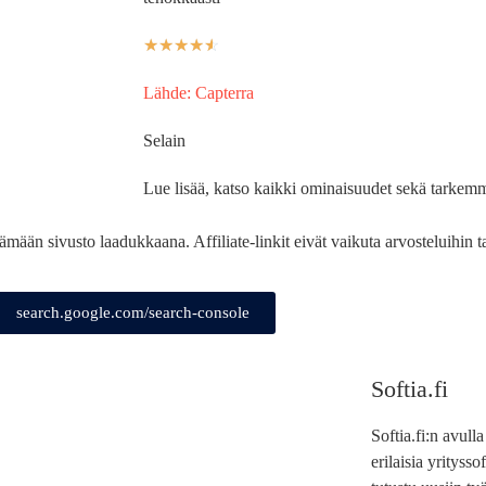
☆
☆
☆
☆
☆
Lähde: Capterra
Selain
Lue lisää, katso kaikki ominaisuudet sekä tarkemm
pitämään sivusto laadukkaana. Affiliate-linkit eivät vaikuta arvosteluihin 
search.google.com/search-console
Softia.fi
Softia.fi:n avull
erilaisia yrityss