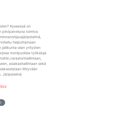
hden? Kyseessä on
 pilvipalveluna toimiva
iminnanohjausjärjestelmä,
nniteltu helpottamaan
 jaliikunta-alan yritysten
arjoaa monipuolisia työkaluja
toihin,varastonhallintaan,
een, asiakashallintaan sekä
siakasdataan liittyvään
n. Järjestelmä
TELU
)