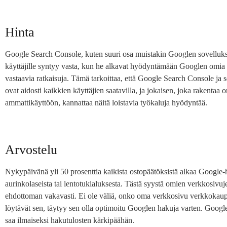
Hinta
Google Search Console, kuten suuri osa muistakin Googlen sovelluksi
käyttäjille syntyy vasta, kun he alkavat hyödyntämään Googlen omia 
vastaavia ratkaisuja. Tämä tarkoittaa, että Google Search Console ja s
ovat aidosti kaikkien käyttäjien saatavilla, ja jokaisen, joka rakentaa 
ammattikäyttöön, kannattaa näitä loistavia työkaluja hyödyntää.
Arvostelu
Nykypäivänä yli 50 prosenttia kaikista ostopäätöksistä alkaa Google-h
aurinkolaseista tai lentotukialuksesta. Tästä syystä omien verkkosivu
ehdottoman vakavasti. Ei ole väliä, onko oma verkkosivu verkkokauppa
löytävät sen, täytyy sen olla optimoitu Googlen hakuja varten. Google
saa ilmaiseksi hakutulosten kärkipäähän.