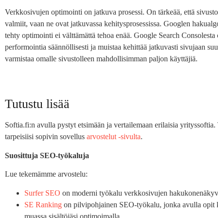
Verkkosivujen optimointi on jatkuva prosessi. On tärkeää, että sivustoo
valmiit, vaan ne ovat jatkuvassa kehitysprosessissa. Googlen hakualgor
tehty optimointi ei välttämättä tehoa enää. Google Search Consolesta 
performointia säännöllisesti ja muistaa kehittää jatkuvasti sivujaan su
varmistaa omalle sivustolleen mahdollisimman paljon käyttäjiä.
Tutustu lisää
Softia.fi:n avulla pystyt etsimään ja vertailemaan erilaisia yrityssofti
tarpeisiisi sopivin sovellus
arvostelut -sivulta
.
Suosittuja SEO-työkaluja
Lue tekemämme arvostelu:
Surfer SEO
on moderni työkalu verkkosivujen hakukonenäkyvyy
SE Ranking
on pilvipohjainen SEO-työkalu, jonka avulla opit
muassa sisältöjäsi optimoimalla.