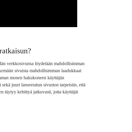
ratkaisun?
heidän verkkosivunsa löydetään mahdollisimman
ekemään sivuista mahdollisimman laadukkaat
simman monen hakukoneen käyttäjän
ekä juuri lanseeratun sivuston tarpeisiin, että
täytyy kehittyä jatkuvasti, jotta käyttäjät