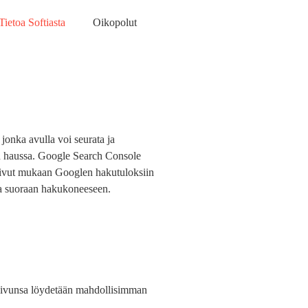
Tietoa Softiasta
Oikopolut
onka avulla voi seurata ja
 haussa. Google Search Console
sivut mukaan Googlen hakutuloksiin
ta suoraan hakukoneeseen.
osivunsa löydetään mahdollisimman