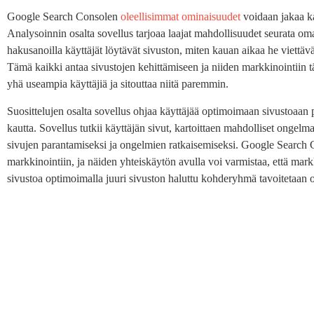
Google Search Consolen
oleellisimmat ominaisuudet
voidaan jakaa kah
Analysoinnin osalta sovellus tarjoaa laajat mahdollisuudet seurata oma
hakusanoilla käyttäjät löytävät sivuston, miten kauan aikaa he viettävät
Tämä kaikki antaa sivustojen kehittämiseen ja niiden markkinointiin tä
yhä useampia käyttäjiä ja sitouttaa niitä paremmin.
Suosittelujen osalta sovellus ohjaa käyttäjää optimoimaan sivustoaa
kautta. Sovellus tutkii käyttäjän sivut, kartoittaen mahdolliset ongelmat
sivujen parantamiseksi ja ongelmien ratkaisemiseksi. Google Search
markkinointiin, ja näiden yhteiskäytön avulla voi varmistaa, että mark
sivustoa optimoimalla juuri sivuston haluttu kohderyhmä tavoitetaan 