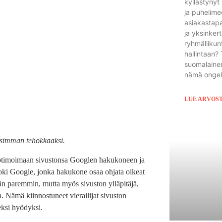
kyllästynyt
ja puhelime
asiakastap
ja yksinker
ryhmäliikunt
hallintaan?
suomalainen
nämä ongel
LUE ARVOS
isimman tehokkaaksi.
optimoimaan sivustonsa Googlen hakukoneen ja
ki Google, jonka hakukone osaa ohjata oikeat
ään paremmin, mutta myös sivuston ylläpitäjä,
 Nämä kiinnostuneet vierailijat sivuston
eksi hyödyksi.