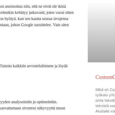
n asennoituu niin, että ne eivät ole ikinä
itmikin kehittyy jatkuvasti, joten vuosi sitten
on hyötyä, kun sen kautta seuraa sivujensa
untaan, johon Google suosittelee. Vain siten
a. Tutustu kaikkiin arvosteluihimme ja löydä
CustomG
Mikä on C
työkalu yrit
omia tekoäl
den analysointiin ja optimointiin.
teknistä os
 kasvattamaan sivustosi näkyvyyttä muun
Alustalle v