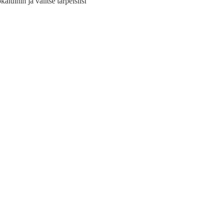
kaluihin ja valitse tarpeisiisi