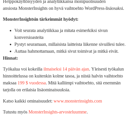
Helppokäyttöisyyden ja analytiikkansa monipuolisuuden
ansiosta MonsterInsights on hyvä vaihtoehto WordPress-lisäosaksi.
MonsterInsightsin tärkeimmät hyödyt:
Voit seurata analytiikkaa ja mitata esimerkiksi sivun
konversioasteita
Pystyt seuramaan, millaisista laitteista liikenne sivuillesi tulee.
Auttaa hahmottamaan, mitkä sivut toimivat ja mitkä eivät.
Hinnat:
Työkalua voi kokeilla
ilmaiseksi 14 päivän ajan
. Yleisesti työkalun
hinnoittelussa on kuitenkin kolme tasoa, ja niistä halvin vaihtoehto
maksaa
199 $ vuodessa
. Mitä kalliimpi vaihtoehto, sitä enemmän
tarjolla on erilaisia lisäominaisuuksia.
Katso kaikki ominaisuudet:
www.monsterinsights.com
Tutustu myös
MonsterInsights-arvosteluumme
.