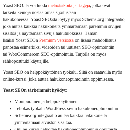
Yoast SEO:lla voi luoda
metaotsikoita ja -tageja
, jotka ovat
tärkeitä keinoja nostaa omaa sijoitustaan
hakukoneessa. Yoast SEO:sta löytyy myös Schema.org-integraatio,
joka auttaa kaikkia hakukoneita ymmärtämään paremmin sivujen
sisältöä ja näyttämään sivuja hakutuloksissa. Tämän
lisäksi Yoast SEOn
Premium-versiossa
on lisänä mahdollisuus
panostaa esimerkiksi videoiden tai uutisten SEO-optimointiin
tai WooCommercen SEO-optimointiin. Tarjolla on myös
sähköpostituki käyttäjille.
Yoast SEO on helppokäyttöinen työkalu, Siitä on saatavilla myös
online-kurssi, joka auttaa hakukoneoptimoinnin oppimisessa.
Yoast SEOn tärkeimmät hyödyt:
Monipuolinen ja helppokäyttöinen
Tehokas työkalu WordPress-sivun hakukoneoptimointiin
Scheme.org-integraatio auttaa kaikkia hakukoneita
ymmärtämään sivuston sisältöä.
Online-kurssi helpottaa hakukoneoptimoinnin oppimista