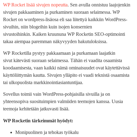
WP Rocket lisää sivujen nopeutta
. Sen avulla onnistuu laajojenkin
sivujen pakkaaminen ja purkaminen suoraan selaimessa. WP
Rocket on wordpress-lisäosa eli saa liitettyä kaikkiin WordPress-
sivuihin, niin blogeihin kuin isojen konsernien
sivustoihinkin. Kaiken kruununa WP Rocketin SEO-optimointi
takaa aiempaa paremman näkyvyyden hakutuloksissa.
WP Rocketilla pystyy pakkaamaan ja purkamaan laajatkin
sivut kätevästi suoraan selaimessa. Tähän ei vaadita osaamista
koodaamisesta, vaan kaikki nämä ominaisuudet ovat käytettävissä
käyttöliittymän kautta. Sivujen ylläpito ei vaadi teknistä osaamista
tai ulkopuolista markkinointiasiantuntijaa.
Sovellus toimii vain WordPress-pohjaisilla sivuilla ja on
yhteensopiva suosituimpien valmiiden teemojen kanssa. Uusia
teemoja kehitetään jatkuvasti lisää.
WP Rocketin tärkeimmät hyödyt:
Monipuolinen ja tehokas työkalu