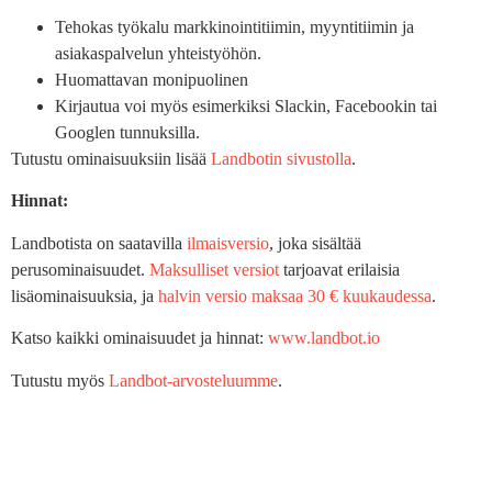
Tehokas työkalu markkinointitiimin, myyntitiimin ja
asiakaspalvelun yhteistyöhön.
Huomattavan monipuolinen
Kirjautua voi myös esimerkiksi Slackin, Facebookin tai
Googlen tunnuksilla.
Tutustu ominaisuuksiin lisää
Landbotin sivustolla
.
Hinnat:
Landbotista on saatavilla
ilmaisversio
, joka sisältää
perusominaisuudet.
Maksulliset versiot
tarjoavat erilaisia
lisäominaisuuksia, ja
halvin versio maksaa 30 € kuukaudessa
.
Katso kaikki ominaisuudet ja hinnat:
www.landbot.io
Tutustu myös
Landbot-arvosteluumme
.