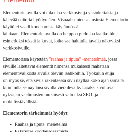
Elementorin avulla voi rakentaa verkkosivuja yksinkertaista ja
kätevää editoria hyödyntäen. Visuaalisuutensa ansiosta Elementorin
käyttö ei vaadi koodaamista käytännössä
lainkaan. Elementorin avulla on helppoa pudottaa laatikoihin
esimerkiksi tekstit ja kuvat, jotka saa halutulla tavalla näkyviksi
verkkosivuille.
Elementorissa käytetään
”raahaa ja tiputa” -menetelmää
, jossa
sivuille laitettavat elementit nimensä mukaisesti raahataan
elementtivalikosta sivulla oleviin laatikoihin. Työkalun etuja
on myös se, että sivua rakentaessa sivu näyttää koko ajan samalta
kuin miltä se näyttäisi sivulla vierailevalle. Lisäksi sivut ovat
nykyajan vaatimusten mukaisesti valmiiksi SEO- ja
mobiiliystävällisiä.
Elementorin tärkeimmät hyödyt:
Raahaa ja tiputa -menetelmä
Ei tarvitse koodausosaamista