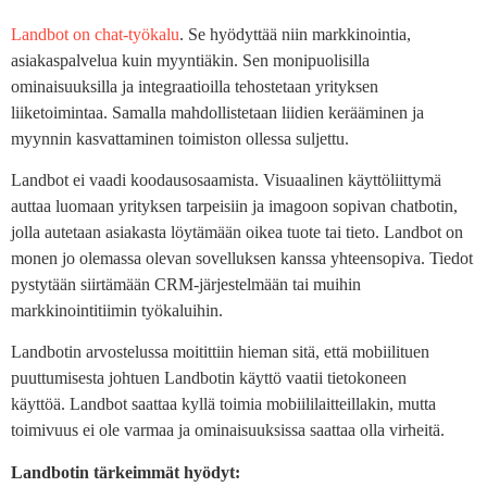
Landbot on chat-työkalu
. Se hyödyttää niin markkinointia,
asiakaspalvelua kuin myyntiäkin. Sen monipuolisilla
ominaisuuksilla ja integraatioilla tehostetaan yrityksen
liiketoimintaa. Samalla mahdollistetaan liidien kerääminen ja
myynnin kasvattaminen toimiston ollessa suljettu.
Landbot ei vaadi koodausosaamista. Visuaalinen käyttöliittymä
auttaa luomaan yrityksen tarpeisiin ja imagoon sopivan chatbotin,
jolla autetaan asiakasta löytämään oikea tuote tai tieto. Landbot on
monen jo olemassa olevan sovelluksen kanssa yhteensopiva. Tiedot
pystytään siirtämään CRM-järjestelmään tai muihin
markkinointitiimin työkaluihin.
Landbotin arvostelussa moitittiin hieman sitä, että mobiilituen
puuttumisesta johtuen Landbotin käyttö vaatii tietokoneen
käyttöä. Landbot saattaa kyllä toimia mobiililaitteillakin, mutta
toimivuus ei ole varmaa ja ominaisuuksissa saattaa olla virheitä.
Landbotin tärkeimmät hyödyt: