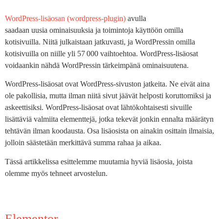
WordPress-lisäosan (wordpress-plugin)
avulla
saadaan uusia ominaisuuksia ja toimintoja käyttöön omilla
kotisivuilla. Niitä julkaistaan jatkuvasti, ja WordPressin omilla
kotisivuilla on niille yli 57 000 vaihtoehtoa. WordPress-lisäosat
voidaankin nähdä WordPressin tärkeimpänä ominaisuutena.
WordPress-lisäosat ovat WordPress-sivuston jatkeita. Ne eivät aina
ole pakollisia, mutta ilman niitä sivut jäävät helposti koruttomiksi ja
askeettisiksi. WordPress-lisäosat ovat lähtökohtaisesti sivuille
lisättäviä valmiita elementtejä, jotka tekevät jonkin ennalta määrätyn
tehtävän ilman koodausta. Osa lisäosista on ainakin osittain ilmaisia,
jolloin säästetään merkittävä summa rahaa ja aikaa.
Tässä artikkelissa esittelemme muutamia hyviä lisäosia, joista
olemme myös tehneet arvostelun.
Elementor