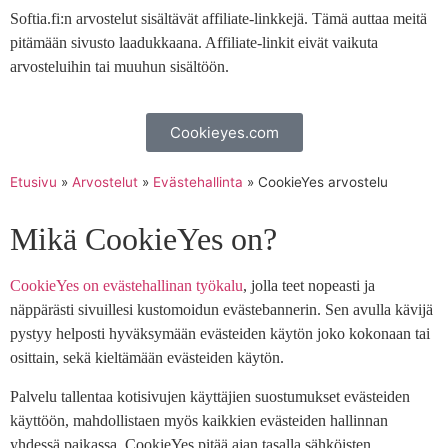
Softia.fi:n arvostelut sisältävät affiliate-linkkejä. Tämä auttaa meitä
pitämään sivusto laadukkaana. Affiliate-linkit eivät vaikuta
arvosteluihin tai muuhun sisältöön.
Cookieyes.com
Etusivu
»
Arvostelut
»
Evästehallinta
»
CookieYes arvostelu
Mikä CookieYes on?
CookieYes on evästehallinan työkalu
, jolla teet nopeasti ja
näppärästi sivuillesi kustomoidun evästebannerin. Sen avulla kävijä
pystyy helposti hyväksymään evästeiden käytön joko kokonaan tai
osittain, sekä kieltämään evästeiden käytön.
Palvelu tallentaa kotisivujen käyttäjien suostumukset evästeiden
käyttöön, mahdollistaen myös kaikkien evästeiden hallinnan
yhdessä paikassa. CookieYes pitää ajan tasalla sähköisten