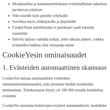
Monipuolista ja kustannustehokasta evästehallinnan ratkaisua
tarvitsevat yritykset
Niin suurille kuin pienille yrityksille
Soveltuu myös yhdistyksille ja järjestöille
CookieYesin käyttöönotto ei juurikaan vaadi teknistä
osaamista
Palvelu tarjoaa valmiita pohjia, joten alkuun pääsee, vaikka
evästeiden hallinta olisi vieraampi käsite
CookieYesin ominaisuudet
1. Evästeiden automaattinen skannaus
CookieYes tarjoaa automaattisen evästeiden
tunnistamisominaisuuden, joka perustuu heidän keräämään
tietokantaan. Tietokannasta löytyy yli 100 000 ennalta luokiteltua
evästettä.
CookieYes tunnistaa kotisivujen evästeet automaattisesti, luokittelee