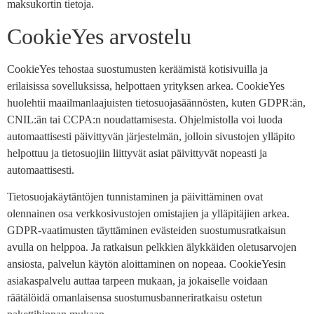
maksukortin tietoja.
CookieYes arvostelu
CookieYes tehostaa suostumusten keräämistä kotisivuilla ja
erilaisissa sovelluksissa, helpottaen yrityksen arkea. CookieYes
huolehtii maailmanlaajuisten tietosuojasäännösten, kuten GDPR:än,
CNIL:än tai CCPA:n noudattamisesta. Ohjelmistolla voi luoda
automaattisesti päivittyvän järjestelmän, jolloin sivustojen ylläpito
helpottuu ja tietosuojiin liittyvät asiat päivittyvät nopeasti ja
automaattisesti.
Tietosuojakäytäntöjen tunnistaminen ja päivittäminen ovat
olennainen osa verkkosivustojen omistajien ja ylläpitäjien arkea.
GDPR-vaatimusten täyttäminen evästeiden suostumusratkaisun
avulla on helppoa. Ja ratkaisun pelkkien älykkäiden oletusarvojen
ansiosta, palvelun käytön aloittaminen on nopeaa. CookieYesin
asiakaspalvelu auttaa tarpeen mukaan, ja jokaiselle voidaan
räätälöidä omanlaisensa suostumusbanneriratkaisu ostetun