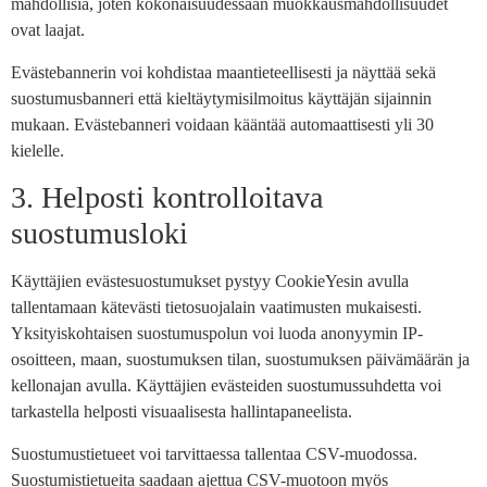
mahdollisia, joten kokonaisuudessaan muokkausmahdollisuudet
ovat laajat.
Evästebannerin voi kohdistaa maantieteellisesti ja näyttää sekä
suostumusbanneri että kieltäytymisilmoitus käyttäjän sijainnin
mukaan. Evästebanneri voidaan kääntää automaattisesti yli 30
kielelle.
3. Helposti kontrolloitava
suostumusloki
Käyttäjien evästesuostumukset pystyy CookieYesin avulla
tallentamaan kätevästi tietosuojalain vaatimusten mukaisesti.
Yksityiskohtaisen suostumuspolun voi luoda anonyymin IP-
osoitteen, maan, suostumuksen tilan, suostumuksen päivämäärän ja
kellonajan avulla. Käyttäjien evästeiden suostumussuhdetta voi
tarkastella helposti visuaalisesta hallintapaneelista.
Suostumustietueet voi tarvittaessa tallentaa CSV-muodossa.
Suostumistietueita saadaan ajettua CSV-muotoon myös