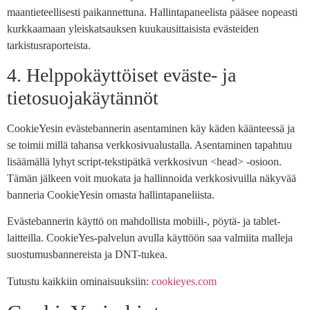
maantieteellisesti paikannettuna. Hallintapaneelista pääsee nopeasti
kurkkaamaan yleiskatsauksen kuukausittaisista evästeiden
tarkistusraporteista.
4. Helppokäyttöiset eväste- ja
tietosuojakäytännöt
CookieYesin evästebannerin asentaminen käy käden käänteessä ja
se toimii millä tahansa verkkosivualustalla. Asentaminen tapahtuu
lisäämällä lyhyt script-tekstipätkä verkkosivun <head> -osioon.
Tämän jälkeen voit muokata ja hallinnoida verkkosivuilla näkyvää
banneria CookieYesin omasta hallintapaneliista.
Evästebannerin käyttö on mahdollista mobiili-, pöytä- ja tablet-
laitteilla. CookieYes-palvelun avulla käyttöön saa valmiita malleja
suostumusbannereista ja DNT-tukea.
Tutustu kaikkiin ominaisuuksiin:
cookieyes.com