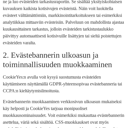
ne ja luo evästeiden tarkastusraportin. Se sisältää yksityiskohtaisen
kuvauksen kaikista kotisivujen evästeistä. Näin voit luokitella
evästeet välttämättömiin, markkinointitarkoitukseen tai esimerkiksi
analytiikkaa mittaaviin evästeisiin. Palveluun on mahdollista ajastaa
kuukausittainen tarkastus, jolloin evästeiden tarkistustaulukko
päivittyy automaattisesti kotisivuille lisättyjen tai sieltä poistettujen
evästeiden varalta.
2. Evästebannerin ulkoasun ja
toiminnallisuuden muokkaaminen
CookieYes:n avulla voit kysyä suostumusta evästeiden
käyttämiseen näyttämällä GDPR-yhteensopivaa evästebanneria tai
CCPA:n kieltäytymisilmoitusta.
Evästebannerin muokkaaminen verkkosivun ulkoasun mukaiseksi
käy helposti ja CookieYes tarjoaa monipuoliset
muokkausominaisuudet. Voit esimerkiksi mukauttaa evästebannerin
asettelua, väriä sekä sisältöä. CSS-muokkaukset ovat myös