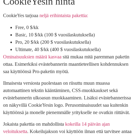
CookieYesin hinta
CookieYes tarjoaa
neljä erihintaista pakettia:
Free, 0 $/kk
Basic, 10 $/kk (100 $ vuosilaskutuksella)
Pro, 20 $/kk (200 $ vuosilaskutuksella)
Ultimate, 40 $/kk (400 $ vuosilaskutuksella)
Ominaisuuksien määrä kasvaa
sitä mukaa mitä paremman paketin
ottaa. Esimerkiksi evästebannerin maantieteellisen kohdennuksen
saa käyttöönsä Pro-paketin myötä.
Ilmaisesta versiosta puolestaan on riisuttu muun muassa
automaattinen tekstin kääntäminen, CSS-muokkaukset sekä
evästebannerin ulkoasun muokkaaminen. Lisäksi evästebannerissa
on näkyvillä CookieYesin logo. Perusominaisuudet saa kuitenkin
käyttöönsä ja monelle pienemmälle yritykselle ne ovatkin riittävät.
Jokaista pakettia on mahdollista
kokeilla 14 päivän ajan
veloituksetta
. Kokeilujakson voi käyttöön ilman että tarvitsee antaa