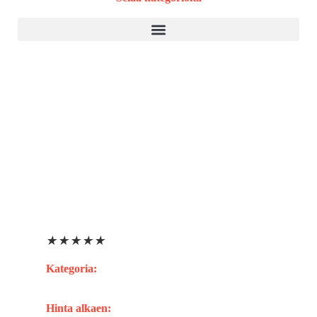
Kyselytyökalu
WordPress
Sosiaalisen median hallintatyökalu
Web-analytiikka
CRM
Landing page -työkalu
Verkkokauppa
★
★
★
★
★
Raportointi
Kategoria:
Hinta alkaen: