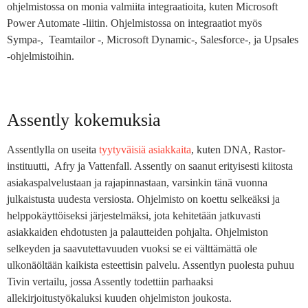
ohjelmistossa on monia valmiita integraatioita, kuten Microsoft
Power Automate -liitin. Ohjelmistossa on integraatiot myös
Sympa-, Teamtailor -, Microsoft Dynamic-, Salesforce-, ja Upsales
-ohjelmistoihin.
Assently kokemuksia
Assentlylla on useita
tyytyväisiä asiakkaita
, kuten DNA, Rastor-
instituutti, Afry ja Vattenfall. Assently on saanut erityisesti kiitosta
asiakaspalvelustaan ja rajapinnastaan, varsinkin tänä vuonna
julkaistusta uudesta versiosta. Ohjelmisto on koettu selkeäksi ja
helppokäyttöiseksi järjestelmäksi, jota kehitetään jatkuvasti
asiakkaiden ehdotusten ja palautteiden pohjalta. Ohjelmiston
selkeyden ja saavutettavuuden vuoksi se ei välttämättä ole
ulkonäöltään kaikista esteettisin palvelu. Assentlyn puolesta puhuu
Tivin vertailu, jossa Assently todettiin parhaaksi
allekirjoitustyökaluksi kuuden ohjelmiston joukosta.