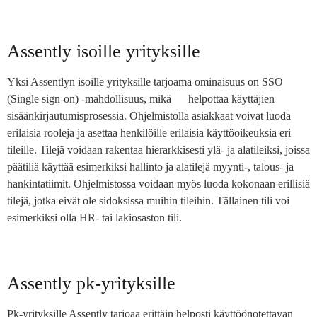
Assently isoille yrityksille
Yksi Assentlyn isoille yrityksille tarjoama ominaisuus on SSO
(Single sign-on) -mahdollisuus, mikä helpottaa käyttäjien
sisäänkirjautumisprosessia. Ohjelmistolla asiakkaat voivat luoda
erilaisia rooleja ja asettaa henkilöille erilaisia käyttöoikeuksia eri
tileille. Tilejä voidaan rakentaa hierarkkisesti ylä- ja alatileiksi, joissa
päätiliä käyttää esimerkiksi hallinto ja alatilejä myynti-, talous- ja
hankintatiimit. Ohjelmistossa voidaan myös luoda kokonaan erillisiä
tilejä, jotka eivät ole sidoksissa muihin tileihin. Tällainen tili voi
esimerkiksi olla HR- tai lakiosaston tili.
Assently pk-yrityksille
Pk-yrityksille Assently tarjoaa erittäin helposti käyttöönotettavan