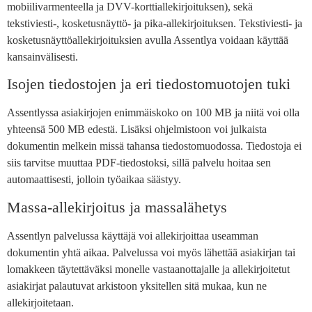
mobiilivarmenteella ja DVV-korttiallekirjoituksen), sekä
tekstiviesti-, kosketusnäyttö- ja pika-allekirjoituksen. Tekstiviesti- ja
kosketusnäyttöallekirjoituksien avulla Assentlya voidaan käyttää
kansainvälisesti.
Isojen tiedostojen ja eri tiedostomuotojen tuki
Assentlyssa asiakirjojen enimmäiskoko on 100 MB ja niitä voi olla
yhteensä 500 MB edestä. Lisäksi ohjelmistoon voi julkaista
dokumentin melkein missä tahansa tiedostomuodossa. Tiedostoja ei
siis tarvitse muuttaa PDF-tiedostoksi, sillä palvelu hoitaa sen
automaattisesti, jolloin työaikaa säästyy.
Massa-allekirjoitus ja massalähetys
Assentlyn palvelussa käyttäjä voi allekirjoittaa useamman
dokumentin yhtä aikaa. Palvelussa voi myös lähettää asiakirjan tai
lomakkeen täytettäväksi monelle vastaanottajalle ja allekirjoitetut
asiakirjat palautuvat arkistoon yksitellen sitä mukaa, kun ne
allekirjoitetaan.