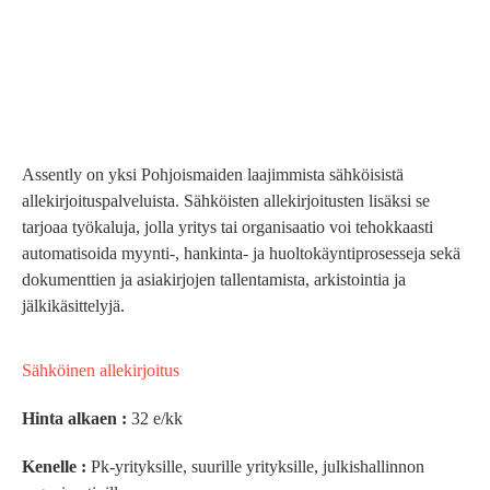
Assently
on yksi Pohjoismaiden laajimmista sähköisistä
allekirjoituspalveluista. Sähköisten allekirjoitusten lisäksi se
tarjoaa työkaluja, jolla yritys tai organisaatio voi tehokkaasti
automatisoida myynti-, hankinta- ja huoltokäyntiprosesseja sekä
dokumenttien ja asiakirjojen tallentamista, arkistointia ja
jälkikäsittelyjä.
Sähköinen allekirjoitus
Hinta alkaen :
32 e/kk
Kenelle :
Pk-yrityksille, suurille yrityksille, julkishallinnon