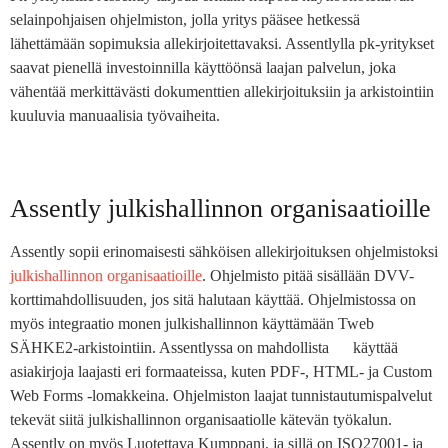
selainpohjaisen ohjelmiston, jolla yritys pääsee hetkessä
lähettämään sopimuksia allekirjoitettavaksi. Assentlylla pk-yritykset
saavat pienellä investoinnilla käyttöönsä laajan palvelun, joka
vähentää merkittävästi dokumenttien allekirjoituksiin ja arkistointiin
kuuluvia manuaalisia työvaiheita.
Assently julkishallinnon organisaatioille
Assently sopii erinomaisesti sähköisen allekirjoituksen ohjelmistoksi
julkishallinnon organisaatioille
. Ohjelmisto pitää sisällään DVV-
korttimahdollisuuden, jos sitä halutaan käyttää. Ohjelmistossa on
myös integraatio monen julkishallinnon käyttämään Tweb
SÄHKE2-arkistointiin. Assentlyssa on mahdollista käyttää
asiakirjoja laajasti eri formaateissa, kuten PDF-, HTML- ja Custom
Web Forms -lomakkeina. Ohjelmiston laajat tunnistautumispalvelut
tekevät siitä julkishallinnon organisaatiolle kätevän työkalun.
Assently on myös Luotettava Kumppani, ja sillä on ISO27001- ja