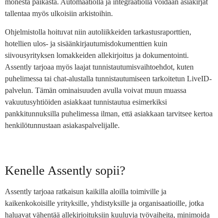
monesta paikasta. Automaatiolla ja integraatiolla voidaan asiakirjat
tallentaa myös ulkoisiin arkistoihin.
Ohjelmistolla hoituvat niin autoliikkeiden tarkastusraporttien,
hotellien ulos- ja sisäänkirjautumisdokumenttien kuin
siivousyrityksen lomakkeiden allekirjoitus ja dokumentointi.
Assently tarjoaa myös laajat tunnistautumisvaihtoehdot, kuten
puhelimessa tai chat-alustalla tunnistautumiseen tarkoitetun LiveID-
palvelun. Tämän ominaisuuden avulla voivat muun muassa
vakuutusyhtiöiden asiakkaat tunnistautua esimerkiksi
pankkitunnuksilla puhelimessa ilman, että asiakkaan tarvitsee kertoa
henkilötunnustaan asiakaspalvelijalle.
Kenelle Assently sopii?
Assently tarjoaa ratkaisun kaikilla aloilla toimiville ja
kaikenkokoisille yrityksille, yhdistyksille ja organisaatioille, jotka
haluavat vähentää allekirjoituksiin kuuluvia työvaiheita, minimoida