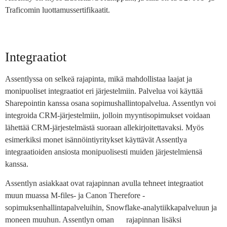
Traficomin luottamussertifikaatit.
Integraatiot
Assentlyssa on selkeä rajapinta, mikä mahdollistaa laajat ja
monipuoliset integraatiot eri järjestelmiin. Palvelua voi käyttää
Sharepointin kanssa osana sopimushallintopalvelua. Assentlyn voi
integroida CRM-järjestelmiin, jolloin myyntisopimukset voidaan
lähettää CRM-järjestelmästä suoraan allekirjoitettavaksi. Myös
esimerkiksi monet isännöintiyritykset käyttävät Assentlya
integraatioiden ansiosta monipuolisesti muiden järjestelmiensä
kanssa.
Assentlyn asiakkaat ovat rajapinnan avulla tehneet integraatiot
muun muassa M-files- ja Canon Therefore -
sopimuksenhallintapalveluihin, Snowflake-analytiikkapalveluun ja
moneen muuhun. Assentlyn oman rajapinnan lisäksi