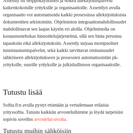
Assently on helppokäyttöinen ja selkeä allekirjoituspalvelu
kaikenkokoisille yrityksille ja organisaatioille. Assentlyn avulla
organisaatio voi automatisoida kaikki prosessinsa allekirjoituksista
dokumenttien arkistointiin. Ohjelmiston integraatiomahdollisuudet
mahdollistavat sen laajan käytön eri aloilla. Ohjelmistolla on
kustannustehokas hinnoittelujärjestelmä, sillä sen hinta perustuu
tapauksiin eikä allekirjoituksiin. Assently tarjoaa monipuoliset
tunnistautumispalvelut, sekä kaikki tarvittavat ominaisuudet
sähköiseen allekirjoitukseen ja prosessien automatisointiin pk-
yrityksille, suurille yrityksille ja julkishallinnon organisaatioille.
Tutustu lisää
Softia.fi:n avulla pystyt etsimään ja vertailemaan erilaisia
yrityssoftia. Tutustu kaikkiin arvosteluihimme ja löydä tarpeisiisi
sopivin sovellus
arvostelut-sivulta
.
Tutustu muihin sähköisiin