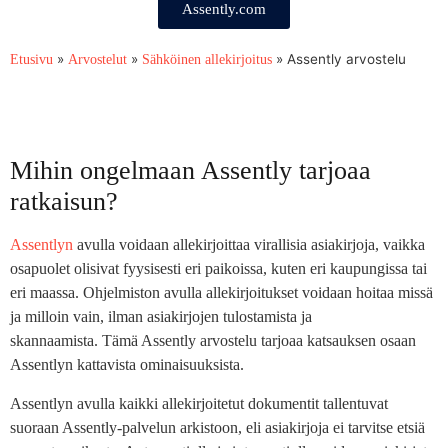
Assently.com
»
»
»
Assently arvostelu
Etusivu
Arvostelut
Sähköinen allekirjoitus
Mihin ongelmaan Assently tarjoaa
ratkaisun?
Assentlyn
avulla voidaan allekirjoittaa virallisia asiakirjoja, vaikka
osapuolet olisivat fyysisesti eri paikoissa, kuten eri kaupungissa tai
eri maassa. Ohjelmiston avulla allekirjoitukset voidaan hoitaa missä
ja milloin vain, ilman asiakirjojen tulostamista ja
skannaamista. Tämä Assently arvostelu tarjoaa katsauksen osaan
Assentlyn kattavista ominaisuuksista.
Assentlyn avulla kaikki allekirjoitetut dokumentit tallentuvat
suoraan Assently-palvelun arkistoon, eli asiakirjoja ei tarvitse etsiä