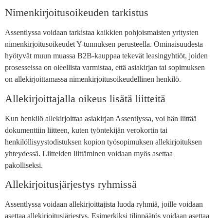
Nimenkirjoitusoikeuden tarkistus
Assentlyssa voidaan tarkistaa kaikkien pohjoismaisten yritysten
nimenkirjoitusoikeudet Y-tunnuksen perusteella. Ominaisuudesta
hyötyvät muun muassa B2B-kauppaa tekevät leasingyhtiöt, joiden
prosesseissa on oleellista varmistaa, että asiakirjan tai sopimuksen
on allekirjoittamassa nimenkirjoitusoikeudellinen henkilö.
Allekirjoittajalla oikeus lisätä liitteitä
Kun henkilö allekirjoittaa asiakirjan Assentlyssa, voi hän liittää
dokumenttiin liitteen, kuten työntekijän verokortin tai
henkilöllisyystodistuksen kopion työsopimuksen allekirjoituksen
yhteydessä. Liitteiden liittäminen voidaan myös asettaa
pakolliseksi.
Allekirjoitusjärjestys ryhmissä
Assentlyssa voidaan allekirjoittajista luoda ryhmiä, joille voidaan
asettaa allekirjoitusjärjestys. Esimerkiksi tilinpäätös voidaan asettaa