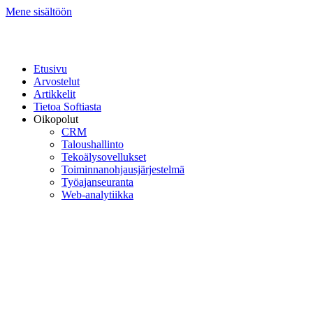
Mene sisältöön
Etusivu
Arvostelut
Artikkelit
Tietoa Softiasta
Oikopolut
CRM
Taloushallinto
Tekoälysovellukset
Toiminnan­ohjausjärjestelmä
Työajanseuranta
Web-analytiikka