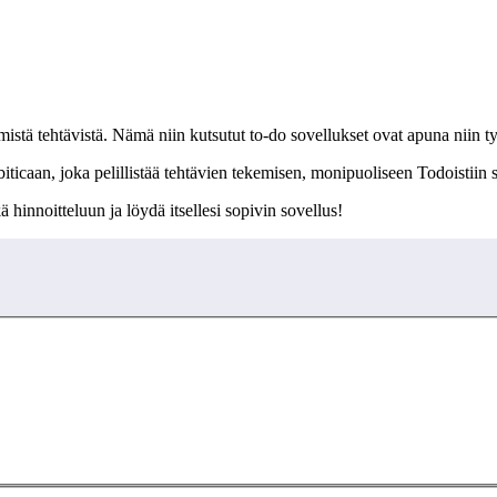
ömistä tehtävistä. Nämä niin kutsutut to-do sovellukset ovat apuna niin 
Habiticaan, joka pelillistää tehtävien tekemisen, monipuoliseen Todoisti
 hinnoitteluun ja löydä itsellesi sopivin sovellus!