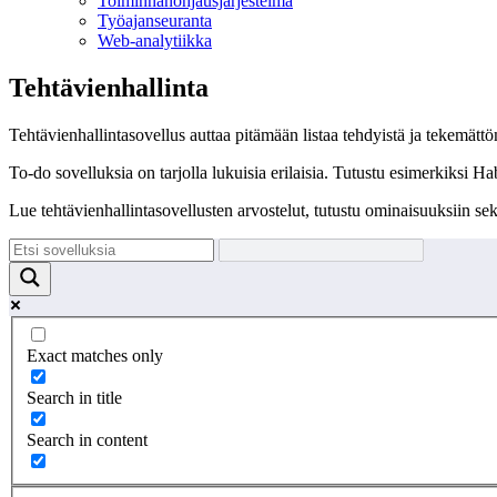
Toiminnan­ohjausjärjestelmä
Työajanseuranta
Web-analytiikka
Tehtävienhallinta
Tehtävienhallintasovellus auttaa pitämään listaa tehdyistä ja tekemätt
To-do sovelluksia on tarjolla lukuisia erilaisia. Tutustu esimerkiksi 
Lue tehtävienhallintasovellusten arvostelut, tutustu ominaisuuksiin sekä
Exact matches only
Search in title
Search in content