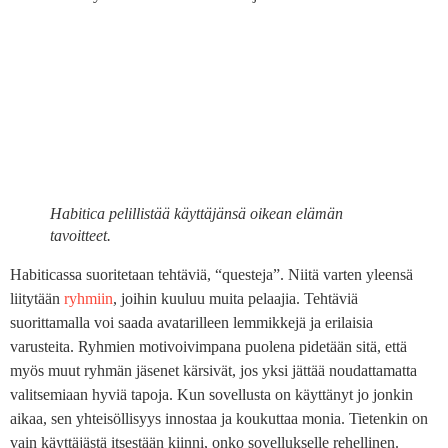
Habitica pelillistää käyttäjänsä oikean elämän
tavoitteet.
Habiticassa suoritetaan tehtäviä, “questeja”. Niitä varten yleensä
liitytään
ryhmiin
, joihin kuuluu muita pelaajia. Tehtäviä
suorittamalla voi saada avatarilleen lemmikkejä ja erilaisia
varusteita. Ryhmien motivoivimpana puolena pidetään sitä, että
myös muut ryhmän jäsenet kärsivät, jos yksi jättää noudattamatta
valitsemiaan hyviä tapoja. Kun sovellusta on käyttänyt jo jonkin
aikaa, sen yhteisöllisyys innostaa ja koukuttaa monia. Tietenkin on
vain käyttäjästä itsestään kiinni, onko sovellukselle rehellinen.