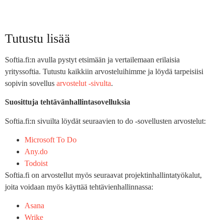
Tutustu lisää
Softia.fi:n avulla pystyt etsimään ja vertailemaan erilaisia
yrityssoftia. Tutustu kaikkiin arvosteluihimme ja löydä tarpeisiisi
sopivin sovellus
arvostelut -sivulta
.
Suosittuja tehtävänhallintasovelluksia
Softia.fi:n sivuilta löydät seuraavien to do -sovellusten arvostelut:
Microsoft To Do
Any.do
Todoist
Softia.fi on arvostellut myös seuraavat projektinhallintatyökalut,
joita voidaan myös käyttää tehtävienhallinnassa:
Asana
Wrike