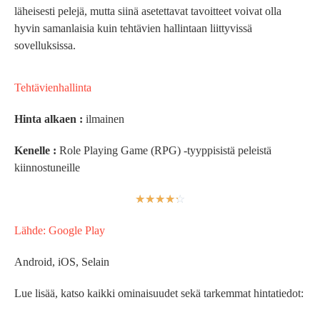
läheisesti pelejä, mutta siinä asetettavat tavoitteet voivat olla
hyvin samanlaisia kuin tehtävien hallintaan liittyvissä
sovelluksissa.
Tehtävienhallinta
Hinta alkaen :
ilmainen
Kenelle :
Role Playing Game (RPG) -tyyppisistä peleistä
kiinnostuneille
☆
☆
☆
☆
☆
Lähde: Google Play
Android, iOS, Selain
Lue lisää, katso kaikki ominaisuudet sekä tarkemmat hintatiedot: