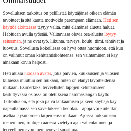
Ominaisuudet
Sovelluksen tarkoitus on pelillistää käyttäjänsä oikean elämän
tavoitteet ja sitä kautta motivoida parempaan elämään.
Heti sen
käyttöä aloittaessa
täytyy valita, mitä elämänsä aluetta haluaa
Habitican avulla työstää. Valittavissa olevia osa-alueita
löytyy
seitsemän,
ja ne ovat työ, liikunta, terveys, koulu, tiimi, tehtävät ja
luovuus. Sovellusta kokeillessa on hyvä ottaa huomioon, että kun
on valinnut oman kehittämiskohteensa, sen vaihtaminen ei käy
ainakaan kovin helposti.
Heti alussa
luodaan avatar
, joka päivien, kuukausien ja vuosien
kuluessa muuttuu sen mukaan, miten on elänyt tavoitteidensa
mukaan. Esimerkiksi terveellisten tapojen kehittämiseen
keskittyvässä osiossa on oletuksena hammaslangan käyttö.
Tarkoitus on, että joka päivä lankaamisen jälkeen käyttäjä käy
napauttamassa sen sovellukseen tiedoksi. Tapoja voi kuitenkin
asettaa täysin omien tarpeidensa mukaan. Ajoissa nukkumaan
meneminen, ruutujen ääressä vietetyn ajan vähentäminen ja
terveellinen syöminen lienevät suosittuja.