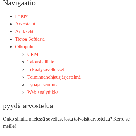
Navigaatio
Etusivu
Arvostelut
Artikkelit
Tietoa Softiasta
Oikopolut
CRM
Taloushallinto
Tekoälysovellukset
Toiminnan­ohjausjärjestelmä
Työajanseuranta
Web-analytiikka
pyydä arvostelua
Onko sinulla mielessä sovellus, josta toivoisit arvostelua? Kerro se
meille!