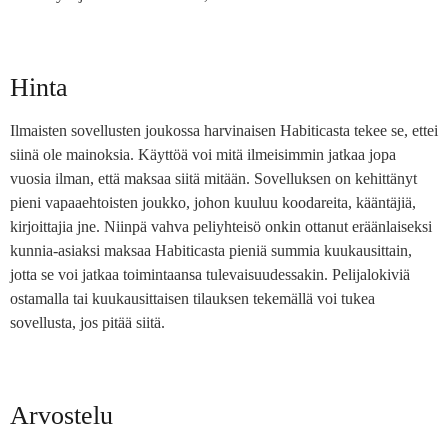
Hinta
Ilmaisten sovellusten joukossa harvinaisen Habiticasta tekee se, ettei
siinä ole mainoksia. Käyttöä voi mitä ilmeisimmin jatkaa jopa
vuosia ilman, että maksaa siitä mitään. Sovelluksen on kehittänyt
pieni vapaaehtoisten joukko, johon kuuluu koodareita, kääntäjiä,
kirjoittajia jne. Niinpä vahva peliyhteisö onkin ottanut eräänlaiseksi
kunnia-asiaksi maksaa Habiticasta pieniä summia kuukausittain,
jotta se voi jatkaa toimintaansa tulevaisuudessakin. Pelijalokiviä
ostamalla tai kuukausittaisen tilauksen tekemällä voi tukea
sovellusta, jos pitää siitä.
Arvostelu