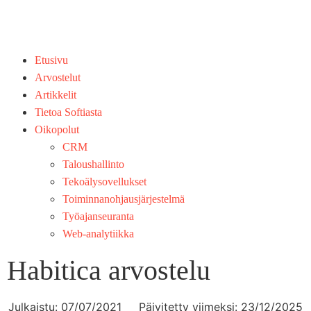
Etusivu
Arvostelut
Artikkelit
Tietoa Softiasta
Oikopolut
CRM
Taloushallinto
Tekoälysovellukset
Toiminnan­ohjausjärjestelmä
Työajanseuranta
Web-analytiikka
Habitica arvostelu
Julkaistu:
07/07/2021
Päivitetty viimeksi: 23/12/2025