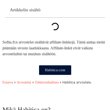
Artikkelin sisältö
Softia.fi:n arvostelut sisältävät affiliate-linkkejä. Tämä auttaa meitä
pitämään sivusto laadukkaana. Affiliate-linkit eivät vaikuta
arvosteluihin tai muuhun sisältöön.
Habitica.com
»
»
»
Habitica arvostelu
Etusivu
Arvostelut
Tehtävienhallinta
Mikä Habitica on?