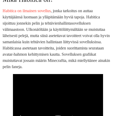
Habitica on ilmainen sovellus
, jonka tarkoitus on auttaa
käyttäjäänsä luomaan ja ylläpitämään hyviä tapoja. Habitica
sijoittuu jonnekin pelin ja tehtävienhallintasovelluksen
välimaastoon. Ulkonäöltään ja käyttöliittymältään se muistuttaa
läheisesti pelejä, mutta siinä asetettavat tavoitteet voivat olla hyvin
samanlaisia kuin tehtävien hallintaan liittyvissä sovelluksissa.
Habiticassa asetetaan tavoitteita, joiden suorittamista seurataan
avatar-hahmon kehittymisen kautta. Sovelluksen grafiikat
muistuttavat jossain määrin Minecraftia, mikä miellyttänee ainakin
pelin faneja.