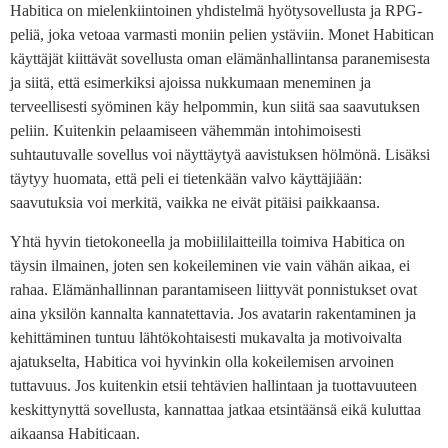
Habitica on mielenkiintoinen yhdistelmä hyötysovellusta ja RPG-
peliä, joka vetoaa varmasti moniin pelien ystäviin. Monet Habitican
käyttäjät kiittävät sovellusta oman elämänhallintansa paranemisesta
ja siitä, että esimerkiksi ajoissa nukkumaan meneminen ja
terveellisesti syöminen käy helpommin, kun siitä saa saavutuksen
peliin. Kuitenkin pelaamiseen vähemmän intohimoisesti
suhtautuvalle sovellus voi näyttäytyä aavistuksen hölmönä. Lisäksi
täytyy huomata, että peli ei tietenkään valvo käyttäjiään:
saavutuksia voi merkitä, vaikka ne eivät pitäisi paikkaansa.
Yhtä hyvin tietokoneella ja mobiililaitteilla toimiva Habitica on
täysin ilmainen, joten sen kokeileminen vie vain vähän aikaa, ei
rahaa. Elämänhallinnan parantamiseen liittyvät ponnistukset ovat
aina yksilön kannalta kannatettavia. Jos avatarin rakentaminen ja
kehittäminen tuntuu lähtökohtaisesti mukavalta ja motivoivalta
ajatukselta, Habitica voi hyvinkin olla kokeilemisen arvoinen
tuttavuus. Jos kuitenkin etsii tehtävien hallintaan ja tuottavuuteen
keskittynyttä sovellusta, kannattaa jatkaa etsintäänsä eikä kuluttaa
aikaansa Habiticaan.