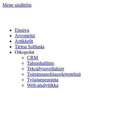
Mene sisältöön
Etusivu
Arvostelut
Artikkelit
Tietoa Softiasta
Oikopolut
CRM
Taloushallinto
Tekoälysovellukset
Toiminnan­ohjausjärjestelmä
Työajanseuranta
Web-analytiikka