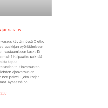
Ajanvaraus
nvaraus käytännössä Oletko
 varauskirjan pyörittämiseen
en vastaamiseen keskellä
aamisia? Kaipaatko selkeää
taista tapaa
atuntien tai tilavarausten
 Tehden Ajanvaraus on
 nettipalvelu, joka korjaa
mat. Kyseessä on
TELU