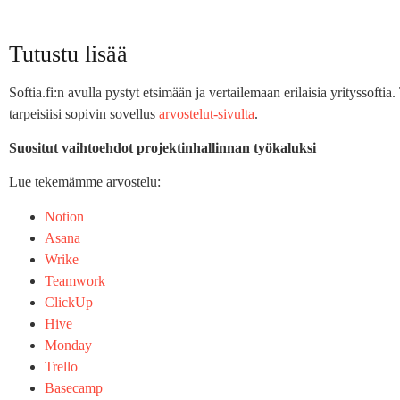
Tutustu lisää
Softia.fi:n avulla pystyt etsimään ja vertailemaan erilaisia yrityssofti
tarpeisiisi sopivin sovellus
arvostelut-sivulta
.
Suositut vaihtoehdot projektinhallinnan työkaluksi
Lue tekemämme arvostelu:
Notion
Asana
Wrike
Teamwork
ClickUp
Hive
Monday
Trello
Basecamp