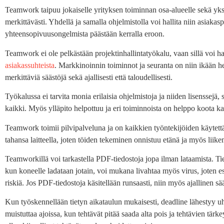
Teamwork taipuu jokaiselle yrityksen toiminnan osa-alueelle sekä yksin
merkittävästi. Yhdellä ja samalla ohjelmistolla voi hallita niin asiakas
yhteensopivuusongelmista päästään kerralla eroon.
Teamwork ei ole pelkästään projektinhallintatyökalu, vaan sillä voi h
asiakassuhteista
. Markkinoinnin toiminnot ja seuranta on niin ikään 
merkittäviä säästöjä sekä ajallisesti että taloudellisesti.
Työkalussa ei tarvita monia erilaisia ohjelmistoja ja niiden lisenssejä, 
kaikki. Myös ylläpito helpottuu ja eri toiminnoista on helppo koota kat
Teamwork toimii pilvipalveluna ja on kaikkien työntekijöiden käytettä
tahansa laitteella, joten töiden tekeminen onnistuu etänä ja myös liik
Teamworkillä voi tarkastella PDF-tiedostoja jopa ilman lataamista. Tie
kun koneelle ladataan jotain, voi mukana livahtaa myös virus, joten e
riskiä. Jos PDF-tiedostoja käsitellään runsaasti, niin myös ajallinen 
Kun työskennellään tietyn aikataulun mukaisesti, deadline lähestyy 
muistuttaa ajoissa, kun tehtävät pitää saada alta pois ja tehtävien tä