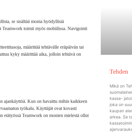
lista, se sisältää monia hyödyllisiä
ttä Teamwork toimii myös mobiilissa. Navigointi
teettitasoja, määrittää tehtävälle eräpäivän tai
uttuu kyky määrittää aika, jolloin tehtävä on
Tehden
Mikä on Te
suomalainen
kassa- jato
en ajankäyttöä. Kun on havaittu mihin kaikkeen
joka on suu
rvaamaton työkalu. Käyttäjät ovat kovasti
kaupan alan
kin etätyössä Teamwork on monien mielestä ollut
arkea. Se t
kassatoimin
ajanvarauks