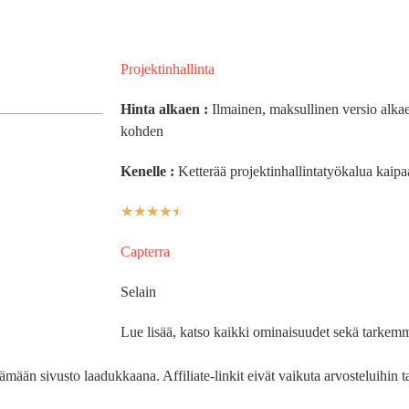
Projektinhallinta
Hinta alkaen :
Ilmainen, maksullinen versio alka
kohden
Kenelle :
Ketterää projektinhallintatyökalua kaipaa
☆
☆
☆
☆
☆
Capterra
Selain
Lue lisää, katso kaikki ominaisuudet sekä tarkemm
pitämään sivusto laadukkaana. Affiliate-linkit eivät vaikuta arvosteluihin 