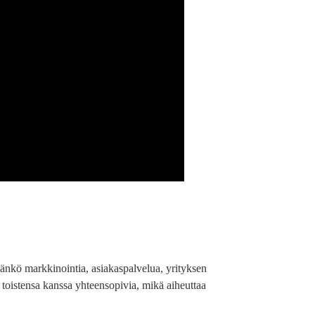
däänkö markkinointia, asiakaspalvelua, yrityksen
le toistensa kanssa yhteensopivia, mikä aiheuttaa