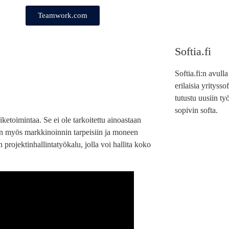
Teamwork.com
Softia.fi
Softia.fi:n avull
erilaisia yrityss
tutustu uusiin työ
sopivin softa.
ketoimintaa. Se ei ole tarkoitettu ainoastaan
in myös markkinoinnin tarpeisiin ja moneen
projektinhallintatyökalu, jolla voi hallita koko