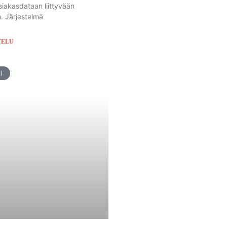
siakasdataan liittyvään
n. Järjestelmä
TELU
)