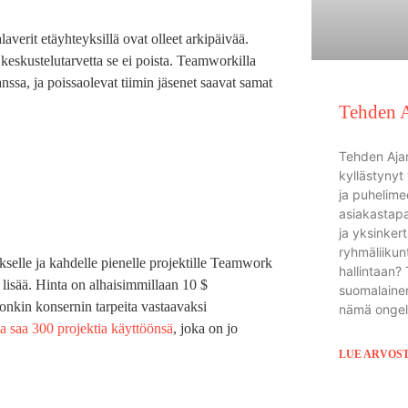
averit etäyhteyksillä ovat olleet arkipäivää.
 keskustelutarvetta se ei poista. Teamworkilla
nssa, ja poissaolevat tiimin jäsenet saavat samat
Tehden 
Tehden Aja
kyllästynyt
ja puhelime
asiakastap
ja yksinker
ryhmäliikunt
ykselle ja kahdelle pienelle projektille Teamwork
hallintaan?
 lisää. Hinta on alhaisimmillaan 10 $
suomalainen
onkin konsernin tarpeita vastaavaksi
nämä ongel
 saa 300 projektia käyttöönsä
, joka on jo
LUE ARVOS