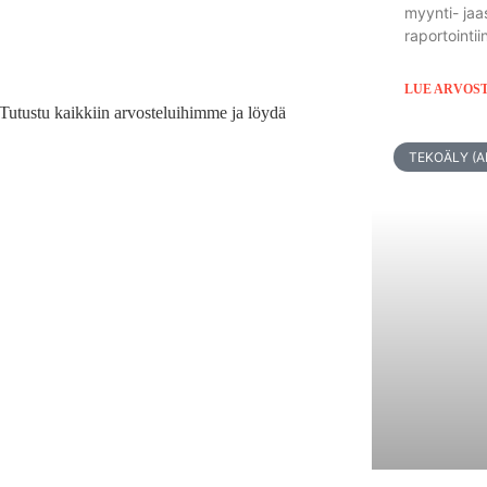
myynti- jaa
raportointii
LUE ARVOS
a. Tutustu kaikkiin arvosteluihimme ja löydä
TEKOÄLY (AI