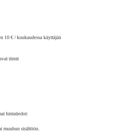
en 10 € / kuukaudessa käyttäjää
vat tiimit
at hintatiedot:
tai muuhun sisältöön.