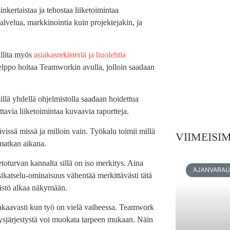
kertaistaa ja tehostaa liiketoimintaa
palvelua, markkinointia kuin projektejakin, ja
allita myös
asiakasrekisteriä ja huolehtia
helppo hoitaa Teamworkin avulla, jolloin saadaan
sillä yhdellä ohjelmistolla saadaan hoidettua
tavia liiketoimintaa kuvaavia raportteja.
vissä missä ja milloin vain. Työkalu toimii millä
VIIMEISI
ematkan aikana.
toturvan kannalta sillä on iso merkitys. Aina
AJANVARA
sikatselu-ominaisuus vähentää merkittävästi tätä
säästö alkaa näkymään.
uhkaavasti kun työ on vielä vaiheessa. Teamwork
rkeysjärjestystä voi muokata tarpeen mukaan. Näin