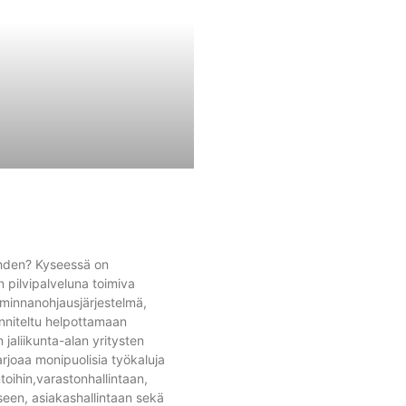
hden? Kyseessä on
 pilvipalveluna toimiva
iminnanohjausjärjestelmä,
nniteltu helpottamaan
 jaliikunta-alan yritysten
arjoaa monipuolisia työkaluja
toihin,varastonhallintaan,
een, asiakashallintaan sekä