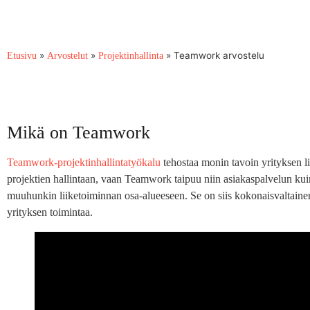
»
»
»
Teamwork arvostelu
Etusivu
Arvostelut
Projektinhallinta
Mikä on Teamwork
Teamwork-projektinhallintatyökalu
tehostaa monin tavoin yrityksen lii
projektien hallintaan, vaan Teamwork taipuu niin asiakaspalvelun ku
muuhunkin liiketoiminnan osa-alueeseen. Se on siis kokonaisvaltainen 
yrityksen toimintaa.