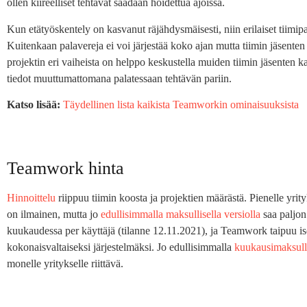
ollen kiireelliset tehtävät saadaan hoidettua ajoissa.
Kun etätyöskentely on kasvanut räjähdysmäisesti, niin erilaiset tiimipal
Kuitenkaan palavereja ei voi järjestää koko ajan mutta tiimin jäsenten
projektin eri vaiheista on helppo keskustella muiden tiimin jäsenten ka
tiedot muuttumattomana palatessaan tehtävän pariin.
Katso lisää:
Täydellinen lista kaikista Teamworkin ominaisuuksista
Teamwork hinta
Hinnoittelu
riippuu tiimin koosta ja projektien määrästä. Pienelle yrit
on ilmainen, mutta jo
edullisimmalla maksullisella versiolla
saa paljon
kuukaudessa per käyttäjä (tilanne 12.11.2021), ja Teamwork taipuu is
kokonaisvaltaiseksi järjestelmäksi. Jo edullisimmalla
kuukausimaksulla
monelle yritykselle riittävä.