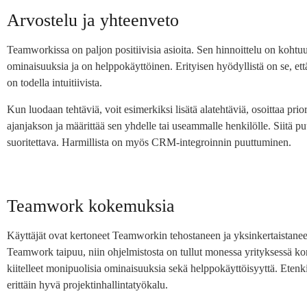
Arvostelu ja yhteenveto
Teamworkissa on paljon positiivisia asioita. Sen hinnoittelu on kohtuul
ominaisuuksia ja on helppokäyttöinen. Erityisen hyödyllistä on se, e
on todella intuitiivista.
Kun luodaan tehtäviä, voit esimerkiksi lisätä alatehtäviä, osoittaa priori
ajanjakson ja määrittää sen yhdelle tai useammalle henkilölle. Siitä pu
suoritettava. Harmillista on myös CRM-integroinnin puuttuminen.
Teamwork kokemuksia
Käyttäjät ovat kertoneet Teamworkin tehostaneen ja yksinkertaistane
Teamwork taipuu, niin ohjelmistosta on tullut monessa yrityksessä ko
kiitelleet monipuolisia ominaisuuksia sekä helppokäyttöisyyttä. Eten
erittäin hyvä projektinhallintatyökalu.