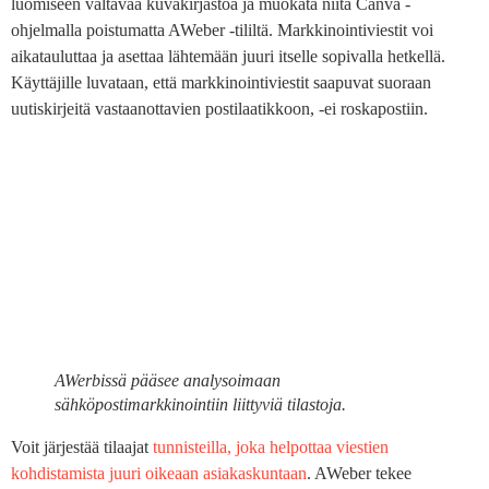
luomiseen valtavaa kuvakirjastoa ja muokata niitä Canva -
ohjelmalla poistumatta AWeber -tililtä. Markkinointiviestit voi
aikatauluttaa ja asettaa lähtemään juuri itselle sopivalla hetkellä.
Käyttäjille luvataan, että markkinointiviestit saapuvat suoraan
uutiskirjeitä vastaanottavien postilaatikkoon, -ei roskapostiin.
AWerbissä pääsee analysoimaan
sähköpostimarkkinointiin liittyviä tilastoja.
Voit järjestää tilaajat
tunnisteilla, joka helpottaa viestien
kohdistamista juuri oikeaan asiakaskuntaan
. AWeber tekee