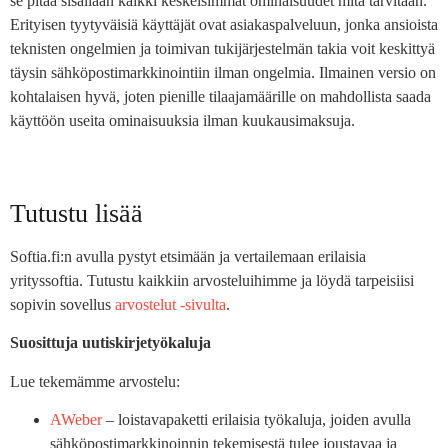
se pitää sisällään kaikki keskeisimmät ominaisuudet mitä tarvitaan.
Erityisen tyytyväisiä käyttäjät ovat asiakaspalveluun, jonka ansioista
teknisten ongelmien ja toimivan tukijärjestelmän takia voit keskittyä
täysin sähköpostimarkkinointiin ilman ongelmia. Ilmainen versio on
kohtalaisen hyvä, joten pienille tilaajamäärille on mahdollista saada
käyttöön useita ominaisuuksia ilman kuukausimaksuja.
Tutustu lisää
Softia.fi:n avulla pystyt etsimään ja vertailemaan erilaisia
yrityssoftia. Tutustu kaikkiin arvosteluihimme ja löydä tarpeisiisi
sopivin sovellus
arvostelut -sivulta
.
Suosittuja uutiskirjetyökaluja
Lue tekemämme arvostelu:
AWeber
– loistavapaketti erilaisia työkaluja, joiden avulla
sähköpostimarkkinoinnin tekemisestä tulee joustavaa ja