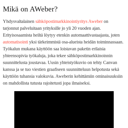
Mikä on AWeber?
Yhdysvaltalainen
sähköpostimarkkinointiyritys Aweber
on
tarjonnut palveluitaan yrityksille jo yli 20 vuoden ajan.
Erityisosaamista heiltä löytyy etenkin automaattivastaajasta, joten
automatisointi
yksi tärkeimmistä osa-alueista heidän toiminnassaan.
Työkalun mukana käyttöön saa loistavan paketin erilaisia
yhteensopivia työkaluja, joka tekee sähköpostimarkkinoinnin
suunnittelusta joustavaa. Uusin yhteistyökuvio on tehty Canvan
kanssa ja se tuo viestien graafiseen suunnitteluun helpotusta sekä
käyttöön tuhansia valokuvia. Aweberin kehittämiin ominaisuuksiin
on mahdollista tutusta rajoitetusti jopa ilmaiseksi.