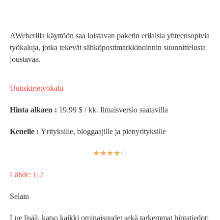
AWeberilla käyttöön saa loistavan paketin erilaisia yhteensopivia
työkaluja, jotka tekevät sähköpostimarkkinoinnin suunnittelusta
joustavaa.
Uutiskirjetyökalu
Hinta alkaen :
19,99 $ / kk. Ilmaisversio saatavilla
Kenelle :
Yrityksille, bloggaajille ja pienyrityksille
☆
☆
☆
☆
☆
Lähde: G2
Selain
Lue lisää, katso kaikki ominaisuudet sekä tarkemmat hintatiedot: