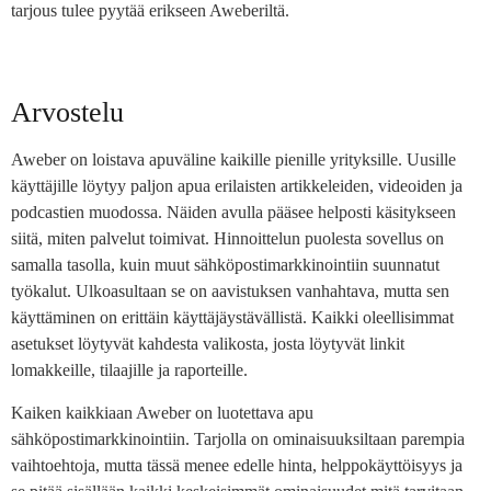
tarjous tulee pyytää erikseen Aweberiltä.
Arvostelu
Aweber on loistava apuväline kaikille pienille yrityksille. Uusille
käyttäjille löytyy paljon apua erilaisten artikkeleiden, videoiden ja
podcastien muodossa. Näiden avulla pääsee helposti käsitykseen
siitä, miten palvelut toimivat. Hinnoittelun puolesta sovellus on
samalla tasolla, kuin muut sähköpostimarkkinointiin suunnatut
työkalut. Ulkoasultaan se on aavistuksen vanhahtava, mutta sen
käyttäminen on erittäin käyttäjäystävällistä. Kaikki oleellisimmat
asetukset löytyvät kahdesta valikosta, josta löytyvät linkit
lomakkeille, tilaajille ja raporteille.
Kaiken kaikkiaan Aweber on luotettava apu
sähköpostimarkkinointiin. Tarjolla on ominaisuuksiltaan parempia
vaihtoehtoja, mutta tässä menee edelle hinta, helppokäyttöisyys ja