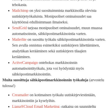
tehokasta.
Mailchimp
on yksi suosituimmista markkinoilla olevista
uutiskirjetyökaluista. Monipuoliset ominaisuudet saa
käyttöönsä edullisimmaan ilmaiseksi.
SendGrid
tarjoaa monipuoliset ominaisuudet, muun muassa
automatisoinnin, sähköpostimarkkinointia varten.
Mailerlite
on suosittu työkalu sähköpostimarkkinointia varten.
Sen avulla onnistuu esimerkiksi uutiskirjeen lähettäminen,
analytiikan kerääminen sekä uutiskirjeen tilaajien
kerääminen.
ActiveCampaign
ontehokas markkinoinnin
automatisointityökalu, jota voi hyödyntää myös
sähköpostimarkkinointiin.
Muita suosittuja sähkäpostimarkkinoinnin työkaluja
(arvostelu
tulossa!)
Creamailer
on kotimainen työkalu uutiskirjeviestintään,
markkinointiin ja kyselyihin.
Liana®Cloud Email Marketing
-ratkaisu on suunniteltu