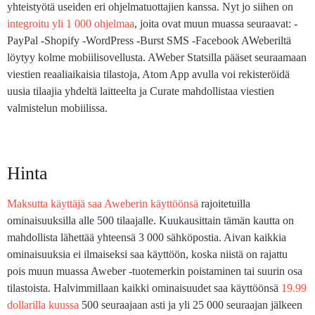
yhteistyötä useiden eri ohjelmatuottajien kanssa. Nyt jo siihen on
integroitu yli 1 000 ohjelmaa
, joita ovat muun muassa seuraavat: -
PayPal -Shopify -WordPress -Burst SMS -Facebook AWeberiltä
löytyy kolme mobiilisovellusta. AWeber Statsilla pääset seuraamaan
viestien reaaliaikaisia tilastoja, Atom App avulla voi rekisteröidä
uusia tilaajia yhdeltä laitteelta ja Curate mahdollistaa viestien
valmistelun mobiilissa.
Hinta
Maksutta käyttäjä saa Aweberin käyttöönsä
rajoitetuilla
ominaisuuksilla alle 500 tilaajalle. Kuukausittain tämän kautta on
mahdollista lähettää yhteensä 3 000 sähköpostia. Aivan kaikkia
ominaisuuksia ei ilmaiseksi saa käyttöön, koska niistä on rajattu
pois muun muassa Aweber -tuotemerkin poistaminen tai suurin osa
tilastoista. Halvimmillaan kaikki ominaisuudet saa käyttöönsä
19.99
dollarilla kuussa
500 seuraajaan asti ja yli 25 000 seuraajan jälkeen