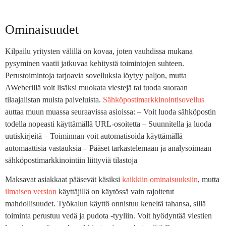
Ominaisuudet
Kilpailu yritysten välillä on kovaa, joten vauhdissa mukana
pysyminen vaatii jatkuvaa kehitystä toimintojen suhteen.
Perustoimintoja tarjoavia sovelluksia löytyy paljon, mutta
AWeberillä voit lisäksi muokata viestejä tai tuoda suoraan
tilaajalistan muista palveluista.
Sähköpostimarkkinointisovellus
auttaa muun muassa seuraavissa asioissa: – Voit luoda sähköpostin
todella nopeasti käyttämällä URL-osoitetta – Suunnitella ja luoda
uutiskirjeitä – Toiminnan voit automatisoida käyttämällä
automaattisia vastauksia – Pääset tarkastelemaan ja analysoimaan
sähköpostimarkkinointiin liittyviä tilastoja
Maksavat asiakkaat pääsevät käsiksi
kaikkiin ominaisuuksiin
, mutta
ilmaisen version
käyttäjillä on käytössä vain rajoitetut
mahdollisuudet. Työkalun käyttö onnistuu keneltä tahansa, sillä
toiminta perustuu vedä ja pudota -tyyliin. Voit hyödyntää viestien