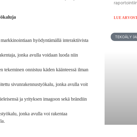
raportointii
yökaluja
LUE ARVOS
TEKOÄLY (AI
 markkinointiaan hyödyntämällä interaktiivista
kentaja, jonka avulla voidaan luoda niin
en tekeminen onnistuu käden käänteessä ilman
itettu sivunrakennustyökalu, jonka avulla voit
ieleisensä ja yrityksen imagoon sekä brändiin
styökalu, jonka avulla voi rakentaa
la.