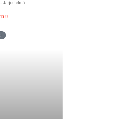
n. Järjestelmä
TELU
)