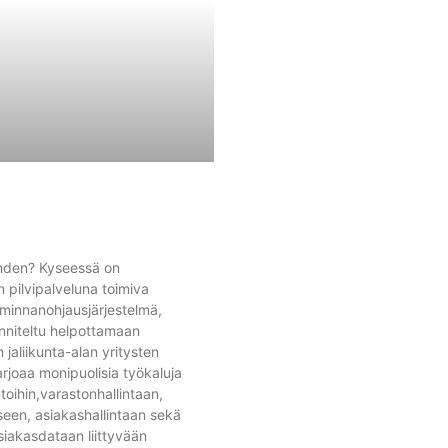
hden? Kyseessä on
 pilvipalveluna toimiva
iminnanohjausjärjestelmä,
nniteltu helpottamaan
 jaliikunta-alan yritysten
arjoaa monipuolisia työkaluja
toihin,varastonhallintaan,
een, asiakashallintaan sekä
siakasdataan liittyvään