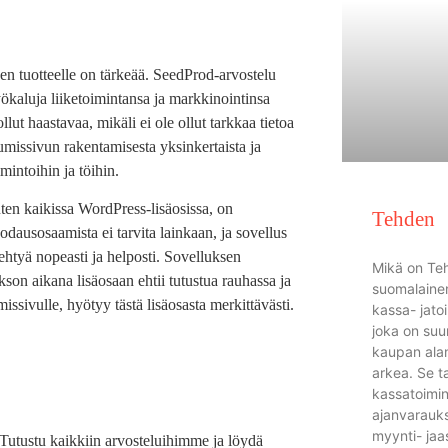
en tuotteelle on tärkeää. SeedProd-arvostelu
 työkaluja liiketoimintansa ja markkinointinsa
t haastavaa, mikäli ei ole ollut tarkkaa tietoa
umissivun rakentamisesta yksinkertaista ja
mintoihin ja töihin.
ten kaikissa WordPress-lisäosissa, on
Tehden
dausosaamista ei tarvita lainkaan, ja sovellus
ehtyä nopeasti ja helposti. Sovelluksen
Mikä on Te
kson aikana lisäosaan ehtii tutustua rauhassa ja
suomalainen
ssivulle, hyötyy tästä lisäosasta merkittävästi.
kassa- jato
joka on suu
kaupan alan
arkea. Se t
kassatoimin
ajanvarauks
myynti- jaa
a. Tutustu kaikkiin arvosteluihimme ja löydä