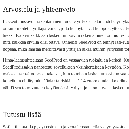
Arvostelu ja yhteenveto
Laskeutumissivun rakentaminen uudelle yritykselle tai uudelle yrityks
onkin kirjoitettu yrittäjiä varten, jotta he löytäisivät helppokäyttöisiä
tueksi. Kaiken kaikkiaan laskeutumissivun rakentaminen on monesti ollu
mitä kaikkea sivulla olisi oltava. Onneksi SeedProd on tehnyt laskeut
nopeaa, mikä säästää merkittävästi yrittäjän aikaa muihin yrityksen toi
Hinta-laatusuhteeltaan SeedProd on vastaavien työkalujen kärkeä. Ku
SeedProdissakin panostettu sovelluksen yksinkertaiseen käyttöön. Koo
maksaa itsensä nopeasti takaisin, kun toimivan laskeutumissivun saa t
kokeiluun ei liity minkäänlaista riskiä, sillä 14 vuorokauden kokeiluja
nähdä sen toimivuuden käytännössä. Yritys, jolla on tarvetta laskeutumi
Tutustu lisää
Softia.fi:n avulla pystyt etsimään ja vertailemaan erilaisia yrityssofti