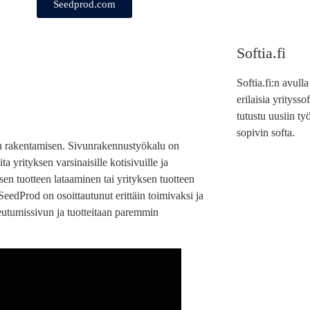
Seedprod.com
Softia.fi
Softia.fi:n avull
erilaisia yrityss
tutustu uusiin työ
sopivin softa.
un rakentamisen. Sivunrakennustyökalu on
ta yrityksen varsinaisille kotisivuille ja
isen tuotteen lataaminen tai yrityksen tuotteen
eedProd on osoittautunut erittäin toimivaksi ja
keutumissivun ja tuotteitaan paremmin