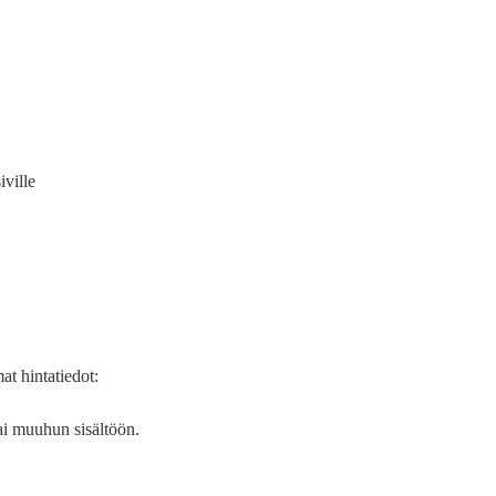
iville
at hintatiedot:
tai muuhun sisältöön.