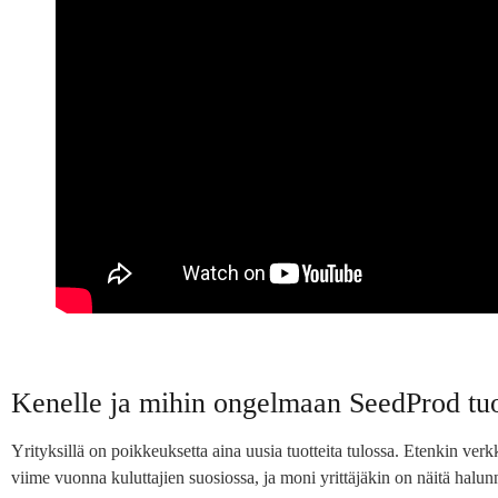
Kenelle ja mihin ongelmaan SeedProd tuo
Yrityksillä on poikkeuksetta aina uusia tuotteita tulossa. Etenkin verk
viime vuonna kuluttajien suosiossa, ja moni yrittäjäkin on näitä halun