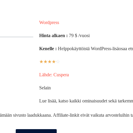
Wordpress
Hinta alkaen :
79 $ /vuosi
Kenelle :
Helppokäyttöistä WordPress-lisäosaa ets
☆
☆
☆
☆
☆
Lähde: Cuspera
Selain
Lue lisää, katso kaikki ominaisuudet sekä tarkemm
pitämään sivusto laadukkaana. Affiliate-linkit eivät vaikuta arvosteluihin 