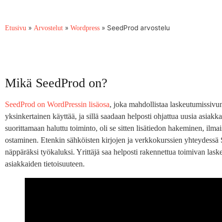
»
»
»
SeedProd arvostelu
Etusivu
Arvostelut
Wordpress
Mikä SeedProd on?
SeedProd on WordPressin lisäosa
, joka mahdollistaa laskeutumissiv
yksinkertainen käyttää, ja sillä saadaan helposti ohjattua uusia asiakkai
suorittamaan haluttu toiminto, oli se sitten lisätiedon hakeminen, ilma
ostaminen. Etenkin sähköisten kirjojen ja verkkokurssien yhteydessä S
näppäräksi työkaluksi. Yrittäjä saa helposti rakennettua toimivan las
asiakkaiden tietoisuuteen.