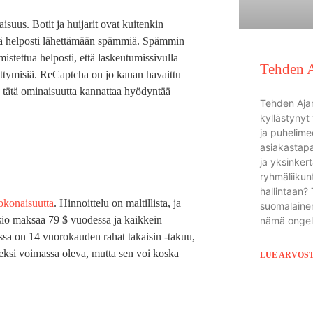
suus. Botit ja huijarit ovat kuitenkin
stä helposti lähettämään spämmiä. Spämmin
tettua helposti, että laskeutumissivulla
Tehden 
sliittymisiä. ReCaptcha on jo kauan havaittu
en tätä ominaisuutta kannattaa hyödyntää
Tehden Aja
kyllästynyt
ja puhelime
asiakastap
ja yksinker
ryhmäliikunt
hallintaan?
 kokonaisuutta
. Hinnoittelu on maltillista, ja
suomalainen
ersio maksaa 79 $ vuodessa ja kaikkein
nämä ongel
ssa on 14 vuorokauden rahat takaisin -takuu,
iseksi voimassa oleva, mutta sen voi koska
LUE ARVOS