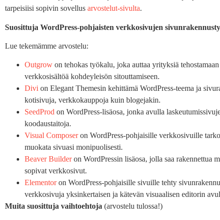
tarpeisiisi sopivin sovellus
arvostelut-sivulta
.
Suosittuja WordPress-pohjaisten verkkosivujen sivunrakennust
Lue tekemämme arvostelu:
Outgrow
on tehokas työkalu, joka auttaa yrityksiä tehostamaan
verkkosisältöä kohdeyleisön sitouttamiseen.
Divi
on Elegant Themesin kehittämä WordPress-teema ja sivura
kotisivuja, verkkokauppoja kuin blogejakin.
SeedProd
on WordPress-lisäosa, jonka avulla laskeutumissivuj
koodaustaitoja.
Visual Composer
on WordPress-pohjaisille verkkosivuille tarko
muokata sivuasi monipuolisesti.
Beaver Builder
on WordPressin lisäosa, jolla saa rakennettua m
sopivat verkkosivut.
Elementor
on WordPress-pohjaisille sivuille tehty sivunrakennu
verkkosivuja yksinkertaisen ja kätevän visuaalisen editorin avul
Muita suosittuja vaihtoehtoja
(arvostelu tulossa!)