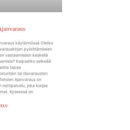
Ajanvaraus
nvaraus käytännössä Oletko
 varauskirjan pyörittämiseen
en vastaamiseen keskellä
aamisia? Kaipaatko selkeää
taista tapaa
atuntien tai tilavarausten
 Tehden Ajanvaraus on
 nettipalvelu, joka korjaa
mat. Kyseessä on
TELU