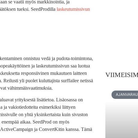
aan se vaatii myös markkinointia, ja
päätöksen tueksi. SeedProdilla
laskeutumissivun
kentaminen onnistuu vedä ja pudota-toimintona,
nopeakäyttöinen ja laskeutumissivun saa luotua
kkeuksetta responsiivinen mukautuen laitteen
VIIMEISI
eilusti yli puolet kuluttajista surffailee netissä
s ovat vähimmäisvaatimuksia.
AJANVARA
aluavat yrityksestä lisätietoa. Lisäosassa on
 ja vakiotiedotteita esimerkiksi liittyen
ssivulle on yhtä yksinkertaista kuin sivuston
sen enempää aikaa. SeedProd on myös
, ActiveCampaign ja ConvertKitin kanssa. Tämä