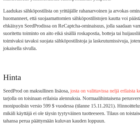
Laadukas sähköpostilista on yrittäjälle rahanarvoinen ja arvokas ominai
huomanneet, että suojaamattomien sähköpostilistojen kautta voi pää
ehkäisyyn SeedProdissa on ReCaptcha-ominaisuus, jolla saadaan varmis
suoritettu toiminto on aito eikä sisällä roskapostia, botteja tai huijau
toimivaksi tavaksi suojata sähköpostilistoja ja laskeutumissivuja, jot
jokaisella sivulla.
Hinta
SeedProd on maksullinen lisäosa,
josta on valittavissa neljä erilaista
tarjolla on toisinaan erilaisia alennuksia. Normaalihintaisena perusv
monipuolisin versio 599 $ vuodessa (tilanne 15.11.2021). Hinnoittelu
mikäli käyttäjä ei ole täysin tyytyväinen tuotteeseen. Tilaus on toista
tahansa perua päättymään kuluvan kauden loppuun.