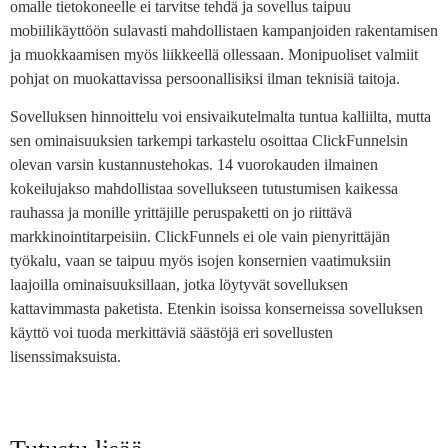
omalle tietokoneelle ei tarvitse tehdä ja sovellus taipuu
mobiilikäyttöön sulavasti mahdollistaen kampanjoiden rakentamisen
ja muokkaamisen myös liikkeellä ollessaan. Monipuoliset valmiit
pohjat on muokattavissa persoonallisiksi ilman teknisiä taitoja.
Sovelluksen hinnoittelu voi ensivaikutelmalta tuntua kalliilta, mutta
sen ominaisuuksien tarkempi tarkastelu osoittaa ClickFunnelsin
olevan varsin kustannustehokas. 14 vuorokauden ilmainen
kokeilujakso mahdollistaa sovellukseen tutustumisen kaikessa
rauhassa ja monille yrittäjille peruspaketti on jo riittävä
markkinointitarpeisiin. ClickFunnels ei ole vain pienyrittäjän
työkalu, vaan se taipuu myös isojen konsernien vaatimuksiin
laajoilla ominaisuuksillaan, jotka löytyvät sovelluksen
kattavimmasta paketista. Etenkin isoissa konserneissa sovelluksen
käyttö voi tuoda merkittäviä säästöjä eri sovellusten
lisenssimaksuista.