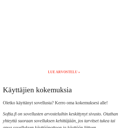
LUE ARVOSTELU »
Käyttäjien kokemuksia
Oletko käyttänyt sovellusta? Kerro oma kokemuksesi alle!
Softia.fi on sovellusten arvosteluihin keskittynyt sivusto. Otathan
yhteyttä suoraan sovelluksen kehittäjään, jos tarvitset tukea tai
apua sovelluksen käyttöönottoon ja käyttöön liittyen.