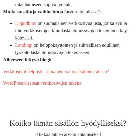
rakentamiseen sopiva työkalu
Muita suosittuja vaihtoehtoja
(arvostelu tulossa!)
Liquidblox
on suomalainen verkkosivualusta, jonka avulla
niin verkkosivujen kuin laskeutumissivujen tekeminen käy
kätevästi.
Landingi
on helppokäyttöinen ja suhteellisen edullinen
työkalu laskeutumissivujen tekemiseen.
Aiheeseen liittyvä blogit
Verkkosivut helposti – ilmainen vai maksullinen alusta?
WordPress-lisäosat verkkosivujen tukena
Koitko tämän sisällön hyödylliseksi?
Klikkaa tähteä arvion antamiseksi!