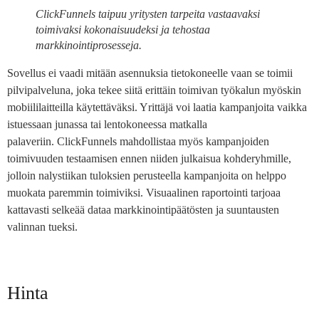
ClickFunnels taipuu yritysten tarpeita vastaavaksi
toimivaksi kokonaisuudeksi ja tehostaa
markkinointiprosesseja.
Sovellus ei vaadi mitään asennuksia tietokoneelle vaan se toimii
pilvipalveluna, joka tekee siitä erittäin toimivan työkalun myöskin
mobiililaitteilla käytettäväksi. Yrittäjä voi laatia kampanjoita vaikka
istuessaan junassa tai lentokoneessa matkalla
palaveriin. ClickFunnels mahdollistaa myös kampanjoiden
toimivuuden testaamisen ennen niiden julkaisua kohderyhmille,
jolloin nalystiikan tuloksien perusteella kampanjoita on helppo
muokata paremmin toimiviksi. Visuaalinen raportointi tarjoaa
kattavasti selkeää dataa markkinointipäätösten ja suuntausten
valinnan tueksi.
Hinta