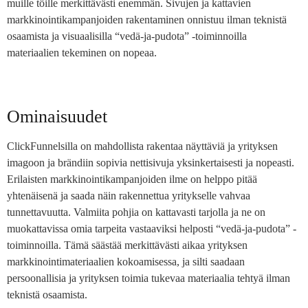
muille töille merkittävästi enemmän. Sivujen ja kattavien
markkinointikampanjoiden rakentaminen onnistuu ilman teknistä
osaamista ja visuaalisilla “vedä-ja-pudota” -toiminnoilla
materiaalien tekeminen on nopeaa.
Ominaisuudet
ClickFunnelsilla on mahdollista rakentaa näyttäviä ja yrityksen
imagoon ja brändiin sopivia nettisivuja yksinkertaisesti ja nopeasti.
Erilaisten markkinointikampanjoiden ilme on helppo pitää
yhtenäisenä ja saada näin rakennettua yritykselle vahvaa
tunnettavuutta. Valmiita pohjia on kattavasti tarjolla ja ne on
muokattavissa omia tarpeita vastaaviksi helposti “vedä-ja-pudota” -
toiminnoilla. Tämä säästää merkittävästi aikaa yrityksen
markkinointimateriaalien kokoamisessa, ja silti saadaan
persoonallisia ja yrityksen toimia tukevaa materiaalia tehtyä ilman
teknistä osaamista.