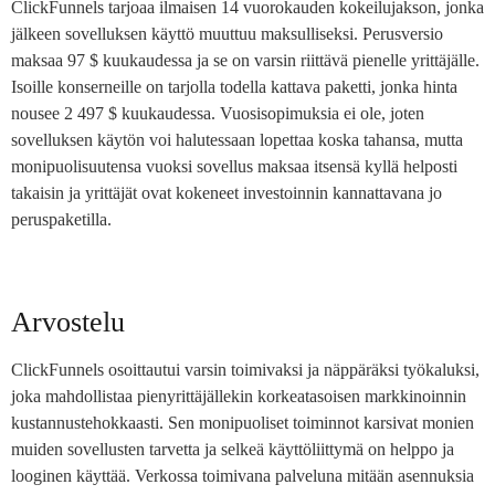
ClickFunnels tarjoaa ilmaisen 14 vuorokauden kokeilujakson, jonka
jälkeen sovelluksen käyttö muuttuu maksulliseksi. Perusversio
maksaa 97 $ kuukaudessa ja se on varsin riittävä pienelle yrittäjälle.
Isoille konserneille on tarjolla todella kattava paketti, jonka hinta
nousee 2 497 $ kuukaudessa. Vuosisopimuksia ei ole, joten
sovelluksen käytön voi halutessaan lopettaa koska tahansa, mutta
monipuolisuutensa vuoksi sovellus maksaa itsensä kyllä helposti
takaisin ja yrittäjät ovat kokeneet investoinnin kannattavana jo
peruspaketilla.
Arvostelu
ClickFunnels osoittautui varsin toimivaksi ja näppäräksi työkaluksi,
joka mahdollistaa pienyrittäjällekin korkeatasoisen markkinoinnin
kustannustehokkaasti. Sen monipuoliset toiminnot karsivat monien
muiden sovellusten tarvetta ja selkeä käyttöliittymä on helppo ja
looginen käyttää. Verkossa toimivana palveluna mitään asennuksia