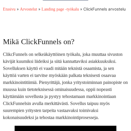
»
»
»
ClickFunnels arvostelu
Etusivu
Arvostelut
Landing page -työkalu
Mikä ClickFunnels on?
ClikcFunnels on selkeäkäyttöinen työkalu, joka muuttaa sivuston
kävijät kuumiksi liideiksi ja siitä kannattaviksi asiakkuuksiksi.
Sovelluksen käyttö ei vaadi mitään teknistä osaamista, ja sen
käyttöä varten ei tarvitse myöskään palkata teknisesti osaavaa
markkinointitiimiä. Pienyrittäjä, jonka yritystoiminnan painopiste on
muussa kuin tietoteknisessä ominaisuudessa, oppii nopeasti
käyttämään sovellusta ja pystyy tehostamaan markkinointiaan
ClickFunnelsin avulla merkittävästi. Sovellus taipuu myös
suurempien yritysten tarpeita vastaavaksi toimivaksi
kokonaisuudeksi ja tehostaa markkinointiprosesseja.