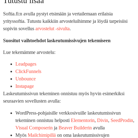
Tutustu lisää
Softia.fi:n avulla pystyt etsimään ja vertailemaan erilaisia
yrityssoftia. Tutustu kaikkiin arvosteluihimme ja löydä tarpeisiisi
sopivin sovellus
arvostelut -sivulta
.
Suositut vaihtoehdot laskeutumissivujen tekemiseen
Lue tekemämme arvostelu:
Leadpages
ClickFunnels
Unbounce
Instapage
Laskeutumissivun tekeminen onnistuu myös hyvin esimerkiksi
seuraavien sovellusten avulla:
WordPress-pohjaisille verkkosivuille laskeutumissivun
tekeminen onnistuu helposti
Elementorin
,
Divin
,
SeedProdin
,
Visual Composerin
ja
Beaver Builderin
avulla
Myös
Mailchimipillä
on oma laskeutumissivujen