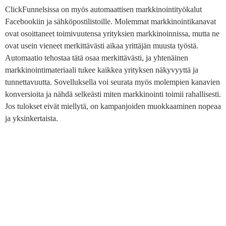
ClickFunnelsissa on myös automaattisen markkinointityökalut
Facebookiin ja sähköpostilistoille. Molemmat markkinointikanavat
ovat osoittaneet toimivuutensa yrityksien markkinoinnissa, mutta ne
ovat usein vieneet merkittävästi aikaa yrittäjän muusta työstä.
Automaatio tehostaa tätä osaa merkittävästi, ja yhtenäinen
markkinointimateriaali tukee kaikkea yrityksen näkyvyyttä ja
tunnettavuutta. Sovelluksella voi seurata myös molempien kanavien
konversioita ja nähdä selkeästi miten markkinointi toimii rahallisesti.
Jos tulokset eivät miellytä, on kampanjoiden muokkaaminen nopeaa
ja yksinkertaista.