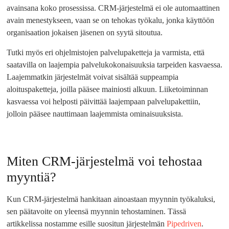
avainsana koko prosessissa. CRM-järjestelmä ei ole automaattinen
avain menestykseen, vaan se on tehokas työkalu, jonka käyttöön
organisaation jokaisen jäsenen on syytä sitoutua.
Tutki myös eri ohjelmistojen palvelupaketteja ja varmista, että
saatavilla on laajempia palvelukokonaisuuksia tarpeiden kasvaessa.
Laajemmatkin järjestelmät voivat sisältää suppeampia
aloituspaketteja, joilla pääsee mainiosti alkuun. Liiketoiminnan
kasvaessa voi helposti päivittää laajempaan palvelupakettiin,
jolloin pääsee nauttimaan laajemmista ominaisuuksista.
Miten CRM-järjestelmä voi tehostaa
myyntiä?
Kun CRM-järjestelmä hankitaan ainoastaan myynnin työkaluksi,
sen päätavoite on yleensä myynnin tehostaminen. Tässä
artikkelissa nostamme esille suositun järjestelmän
Pipedriven
.