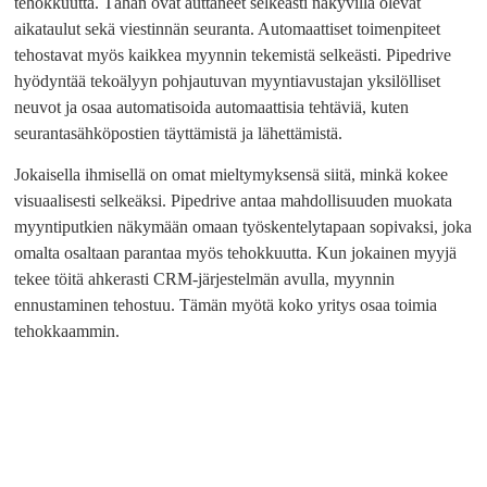
tehokkuutta. Tähän ovat auttaneet selkeästi näkyvillä olevat
aikataulut sekä viestinnän seuranta. Automaattiset toimenpiteet
tehostavat myös kaikkea myynnin tekemistä selkeästi. Pipedrive
hyödyntää tekoälyyn pohjautuvan myyntiavustajan yksilölliset
neuvot ja osaa automatisoida automaattisia tehtäviä, kuten
seurantasähköpostien täyttämistä ja lähettämistä.
Jokaisella ihmisellä on omat mieltymyksensä siitä, minkä kokee
visuaalisesti selkeäksi. Pipedrive antaa mahdollisuuden muokata
myyntiputkien näkymään omaan työskentelytapaan sopivaksi, joka
omalta osaltaan parantaa myös tehokkuutta. Kun jokainen myyjä
tekee töitä ahkerasti CRM-järjestelmän avulla, myynnin
ennustaminen tehostuu. Tämän myötä koko yritys osaa toimia
tehokkaammin.