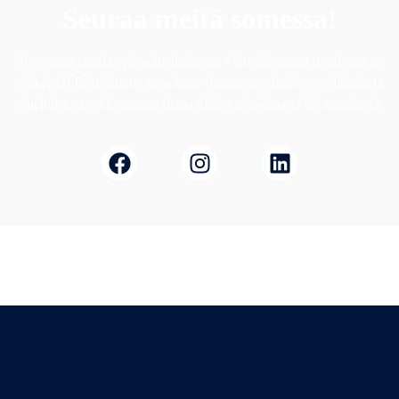
Seuraa meitä somessa!
Pysy ajan tasalla yritysohjelmistojen viimeisimmistä trendeistä ja
vinkeistä! Esittelemme somekanavissamme erilaisia sovelluksia ja
ohjelmistoja sekä jaamme tietoa niiden tehokkaasta käyttämisestä.