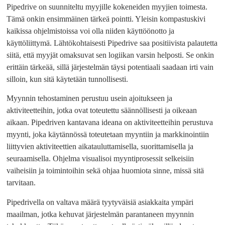
Pipedrive on suunniteltu myyjille kokeneiden myyjien toimesta.
Tämä onkin ensimmäinen tärkeä pointti. Yleisin kompastuskivi
kaikissa ohjelmistoissa voi olla niiden käyttöönotto ja
käyttöliittymä. Lähtökohtaisesti Pipedrive saa positiivista palautetta
siitä, että myyjät omaksuvat sen logiikan varsin helposti. Se onkin
erittäin tärkeää, sillä järjestelmän täysi potentiaali saadaan irti vain
silloin, kun sitä käytetään tunnollisesti.
Myynnin tehostaminen perustuu usein ajoitukseen ja
aktiviteetteihin, jotka ovat toteutettu säännöllisesti ja oikeaan
aikaan. Pipedriven kantavana ideana on aktiviteetteihin perustuva
myynti, joka käytännössä toteutetaan myyntiin ja markkinointiin
liittyvien aktiviteettien aikatauluttamisella, suorittamisella ja
seuraamisella. Ohjelma visualisoi myyntiprosessit selkeisiin
vaiheisiin ja toimintoihin sekä ohjaa huomiota sinne, missä sitä
tarvitaan.
Pipedrivella on valtava määrä tyytyväisiä asiakkaita ympäri
maailman, jotka kehuvat järjestelmän parantaneen myynnin