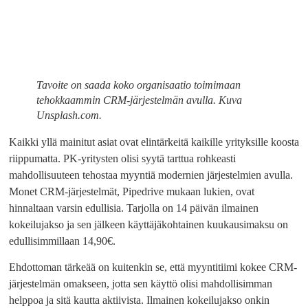
Tavoite on saada koko organisaatio toimimaan
tehokkaammin CRM-järjestelmän avulla. Kuva
Unsplash.com.
Kaikki yllä mainitut asiat ovat elintärkeitä kaikille yrityksille koosta
riippumatta. PK-yritysten olisi syytä tarttua rohkeasti
mahdollisuuteen tehostaa myyntiä modernien järjestelmien avulla.
Monet CRM-järjestelmät, Pipedrive mukaan lukien, ovat
hinnaltaan varsin edullisia. Tarjolla on 14 päivän ilmainen
kokeilujakso ja sen jälkeen käyttäjäkohtainen kuukausimaksu on
edullisimmillaan 14,90€.
Ehdottoman tärkeää on kuitenkin se, että myyntitiimi kokee CRM-
järjestelmän omakseen, jotta sen käyttö olisi mahdollisimman
helppoa ja sitä kautta aktiivista. Ilmainen kokeilujakso onkin