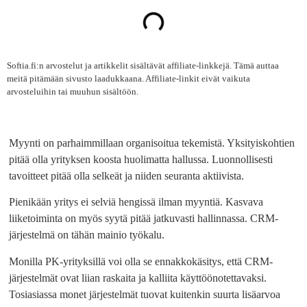
Softia.fi:n arvostelut ja artikkelit sisältävät affiliate-linkkejä. Tämä auttaa
meitä pitämään sivusto laadukkaana. Affiliate-linkit eivät vaikuta
arvosteluihin tai muuhun sisältöön.
Myynti on parhaimmillaan organisoitua tekemistä. Yksityiskohtien
pitää olla yrityksen koosta huolimatta hallussa. Luonnollisesti
tavoitteet pitää olla selkeät ja niiden seuranta aktiivista.
Pienikään yritys ei selviä hengissä ilman myyntiä. Kasvava
liiketoiminta on myös syytä pitää jatkuvasti hallinnassa. CRM-
järjestelmä on tähän mainio työkalu.
Monilla PK-yrityksillä voi olla se ennakkokäsitys, että CRM-
järjestelmät ovat liian raskaita ja kalliita käyttöönotettavaksi.
Tosiasiassa monet järjestelmät tuovat kuitenkin suurta lisäarvoa