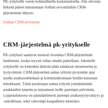
PK-yrityksille varsin kohtuullisella kustannuksella. Alla olevasta
linkistä pääset tutustumaan Softian arvosteluihin CRM-
järjestelmiin liittyen:
Softian CRM-arvostelut
CRM-järjestelmä pk-yritykselle
PK-yritykset saattavat monesti sivuuttaa CRM-järjestelmän
hankinnan, koska myynti rullaa omalla painollaan. Jokaiselle
yritykselle on kuitenkin tärkeää pitää asiakkaat sitoutuneina ja
tyytyväisinä. CRM-järjestelmä auttaa yritystä pysymään ajan
tasalla asiakassuhteitaan ja kommunikoimaan heidän kanssaan
tehokkaasti. Tämä puolestaan auttaa yritystä ymmärtämään
asiakkaiden tarpeita ja tarjoamaan heille parempia palveluita.
Lopputuloksena on pääsääntöisesti parempi asiakastyytyväisyys ja
-uskollisuus, sekä vahvempi kaupallinen menestys.