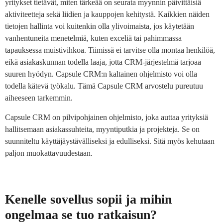
yritykset tietävät, miten tärkeää on seurata myynnin päivittäisiä
aktiviteetteja sekä liidien ja kauppojen kehitystä. Kaikkien näiden
tietojen hallinta voi kuitenkin olla ylivoimaista, jos käytetään
vanhentuneita menetelmiä, kuten exceliä tai pahimmassa
tapauksessa muistivihkoa. Tiimissä ei tarvitse olla montaa henkilöä,
eikä asiakaskunnan todella laaja, jotta CRM-järjestelmä tarjoaa
suuren hyödyn. Capsule CRM:n kaltainen ohjelmisto voi olla
todella kätevä työkalu. Tämä Capsule CRM arvostelu pureutuu
aiheeseen tarkemmin.
Capsule CRM on pilvipohjainen ohjelmisto, joka auttaa yrityksiä
hallitsemaan asiakassuhteita, myyntiputkia ja projekteja. Se on
suunniteltu käyttäjäystävälliseksi ja edulliseksi. Sitä myös kehutaan
paljon muokattavuudestaan.
Kenelle sovellus sopii ja mihin
ongelmaa se tuo ratkaisun?