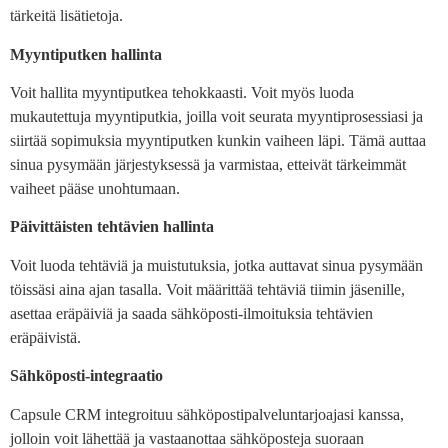
tärkeitä lisätietoja.
Myyntiputken hallinta
Voit hallita myyntiputkea tehokkaasti. Voit myös luoda
mukautettuja myyntiputkia, joilla voit seurata myyntiprosessiasi ja
siirtää sopimuksia myyntiputken kunkin vaiheen läpi. Tämä auttaa
sinua pysymään järjestyksessä ja varmistaa, etteivät tärkeimmät
vaiheet pääse unohtumaan.
Päivittäisten tehtävien hallinta
Voit luoda tehtäviä ja muistutuksia, jotka auttavat sinua pysymään
töissäsi aina ajan tasalla. Voit määrittää tehtäviä tiimin jäsenille,
asettaa eräpäiviä ja saada sähköposti-ilmoituksia tehtävien
eräpäivistä.
Sähköposti-integraatio
Capsule CRM integroituu sähköpostipalveluntarjoajasi kanssa,
jolloin voit lähettää ja vastaanottaa sähköposteja suoraan