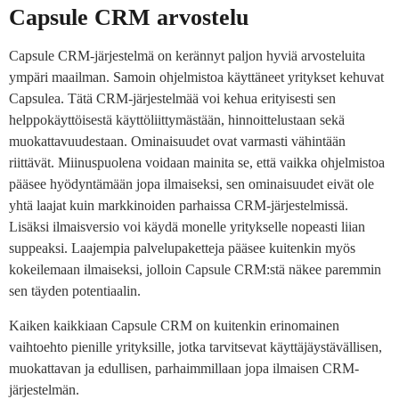
Capsule CRM arvostelu
Capsule CRM-järjestelmä on kerännyt paljon hyviä arvosteluita
ympäri maailman. Samoin ohjelmistoa käyttäneet yritykset kehuvat
Capsulea. Tätä CRM-järjestelmää voi kehua erityisesti sen
helppokäyttöisestä käyttöliittymästään, hinnoittelustaan sekä
muokattavuudestaan. Ominaisuudet ovat varmasti vähintään
riittävät. Miinuspuolena voidaan mainita se, että vaikka ohjelmistoa
pääsee hyödyntämään jopa ilmaiseksi, sen ominaisuudet eivät ole
yhtä laajat kuin markkinoiden parhaissa CRM-järjestelmissä.
Lisäksi ilmaisversio voi käydä monelle yritykselle nopeasti liian
suppeaksi. Laajempia palvelupaketteja pääsee kuitenkin myös
kokeilemaan ilmaiseksi, jolloin Capsule CRM:stä näkee paremmin
sen täyden potentiaalin.
Kaiken kaikkiaan Capsule CRM on kuitenkin erinomainen
vaihtoehto pienille yrityksille, jotka tarvitsevat käyttäjäystävällisen,
muokattavan ja edullisen, parhaimmillaan jopa ilmaisen CRM-
järjestelmän.