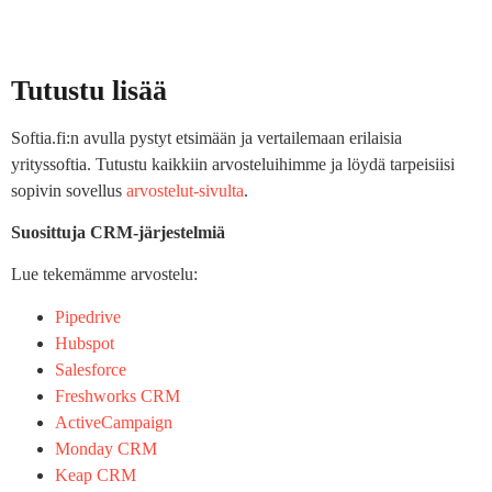
Tutustu lisää
Softia.fi:n avulla pystyt etsimään ja vertailemaan erilaisia
yrityssoftia. Tutustu kaikkiin arvosteluihimme ja löydä tarpeisiisi
sopivin sovellus
arvostelut-sivulta
.
Suosittuja CRM-järjestelmiä
Lue tekemämme arvostelu:
Pipedrive
Hubspot
Salesforce
Freshworks CRM
ActiveCampaign
Monday CRM
Keap CRM