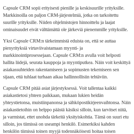
Capsule CRM sopii erityisesti pienille ja keskisuurille yrityksille.
Markkinoilla on paljon CRM-järjestelmiä, jotka on tarkoitettu
suurille yrityksille. Niiden ohjelmistojen hinnoittelu ja laajat
ominaisuudet eivät välttämättä ole järkeviä pienemmille yrityksille.
Yksi Capsule CRM:n tärkeimmistä eduista on, että se auttaa
pienyrityksiä virtaviivaistamaan myynti- ja
markkinointiprosessejaan. Capsule CRM:n avulla voit helposti
hallita liidejä, seurata kauppoja ja myyntiputkea. Näin voit keskittyä
asiakassuhteiden rakentamiseen ja sopimusten tekemiseen sen
sijaan, että tuhlaat turhaan aikaa hallinnollisiin tehtäviin.
Capsule CRM pitää asiat järjestyksessä. Voit tallentaa kaikki
asiakastietosi yhteen paikkaan, mukaan lukien heidän
yhteystietonsa, muistiinpanonsa ja sähköpostikirjeenvaihtonsa. Näin
asiakastietoihin on helppo päästä käsiksi silloin, kun tarvitset niitä,
ja varmistat, ettet unohda tärkeitä yksityiskohtia. Tämä on suuri etu
silloin, jos tiimissä on useampi henkilö. Esimerkiksi kahden
henkilön tiimissä toinen myyjä todennäköisesti hoitaa toisen