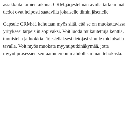
asiakkaita lomien aikana. CRM-järjestelmän avulla tärkeimmät
tiedot ovat helposti saatavilla jokaiselle tiimin jäsenelle.
Capsule CRM:ää kehutaan myös siitä, että se on muokattavissa
yrityksesi tarpeisiin sopivaksi. Voit luoda mukautettuja kenttiä,
tunnisteita ja luokkia järjestelläksesi tietojasi sinulle mieluisalla
tavalla. Voit myös muokata myyntiputkinäkymää, jotta
myyntiprosessien seuraaminen on mahdollisimman tehokasta.