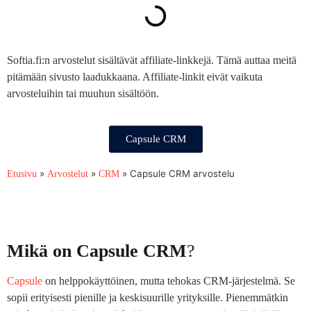
Softia.fi:n arvostelut sisältävät affiliate-linkkejä. Tämä auttaa meitä
pitämään sivusto laadukkaana. Affiliate-linkit eivät vaikuta
arvosteluihin tai muuhun sisältöön.
Capsule CRM
»
»
»
Capsule CRM arvostelu
Etusivu
Arvostelut
CRM
Mikä on Capsule CRM
?
Capsule
on helppokäyttöinen, mutta tehokas CRM-järjestelmä. Se
sopii erityisesti pienille ja keskisuurille yrityksille. Pienemmätkin