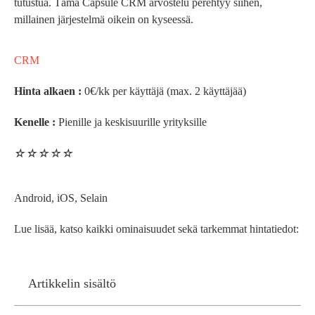
tutustua. Tämä Capsule CRM arvostelu perehtyy siihen,
millainen järjestelmä oikein on kyseessä.
CRM
Hinta alkaen :
0€/kk per käyttäjä (max. 2 käyttäjää)
Kenelle :
Pienille ja keskisuurille yrityksille
☆
☆
☆
☆
☆
Android, iOS, Selain
Lue lisää, katso kaikki ominaisuudet sekä tarkemmat hintatiedot:
Artikkelin sisältö