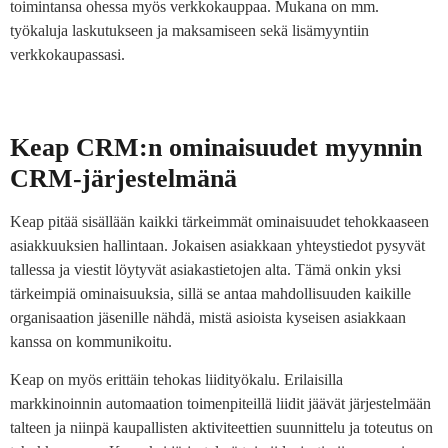
toimintansa ohessa myös verkkokauppaa. Mukana on mm.
työkaluja laskutukseen ja maksamiseen sekä lisämyyntiin
verkkokaupassasi.
Keap CRM:n ominaisuudet myynnin
CRM-järjestelmänä
Keap pitää sisällään kaikki tärkeimmät ominaisuudet tehokkaaseen
asiakkuuksien hallintaan. Jokaisen asiakkaan yhteystiedot pysyvät
tallessa ja viestit löytyvät asiakastietojen alta. Tämä onkin yksi
tärkeimpiä ominaisuuksia, sillä se antaa mahdollisuuden kaikille
organisaation jäsenille nähdä, mistä asioista kyseisen asiakkaan
kanssa on kommunikoitu.
Keap on myös erittäin tehokas liidityökalu. Erilaisilla
markkinoinnin automaation toimenpiteillä liidit jäävät järjestelmään
talteen ja niinpä kaupallisten aktiviteettien suunnittelu ja toteutus on