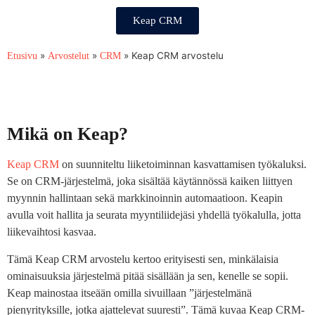
Keap CRM
»
»
»
Keap CRM arvostelu
Etusivu
Arvostelut
CRM
Mikä on Keap?
Keap CRM
on suunniteltu liiketoiminnan kasvattamisen työkaluksi.
Se on CRM-järjestelmä, joka sisältää käytännössä kaiken liittyen
myynnin hallintaan sekä markkinoinnin automaatioon. Keapin
avulla voit hallita ja seurata myyntiliidejäsi yhdellä työkalulla, jotta
liikevaihtosi kasvaa.
Tämä Keap CRM arvostelu kertoo erityisesti sen, minkälaisia
ominaisuuksia järjestelmä pitää sisällään ja sen, kenelle se sopii.
Keap mainostaa itseään omilla sivuillaan ”järjestelmänä
pienyrityksille, jotka ajattelevat suuresti”. Tämä kuvaa Keap CRM-