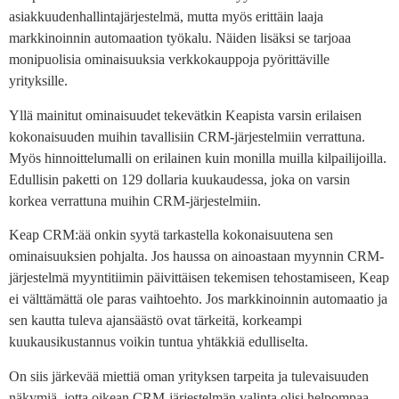
asiakkuudenhallintajärjestelmä, mutta myös erittäin laaja
markkinoinnin automaation työkalu. Näiden lisäksi se tarjoaa
monipuolisia ominaisuuksia verkkokauppoja pyörittäville
yrityksille.
Yllä mainitut ominaisuudet tekevätkin Keapista varsin erilaisen
kokonaisuuden muihin tavallisiin CRM-järjestelmiin verrattuna.
Myös hinnoittelumalli on erilainen kuin monilla muilla kilpailijoilla.
Edullisin paketti on 129 dollaria kuukaudessa, joka on varsin
korkea verrattuna muihin CRM-järjestelmiin.
Keap CRM:ää onkin syytä tarkastella kokonaisuutena sen
ominaisuuksien pohjalta. Jos haussa on ainoastaan myynnin CRM-
järjestelmä myyntitiimin päivittäisen tekemisen tehostamiseen, Keap
ei välttämättä ole paras vaihtoehto. Jos markkinoinnin automaatio ja
sen kautta tuleva ajansäästö ovat tärkeitä, korkeampi
kuukausikustannus voikin tuntua yhtäkkiä edulliselta.
On siis järkevää miettiä oman yrityksen tarpeita ja tulevaisuuden
näkymiä, jotta oikean CRM-järjestelmän valinta olisi helpompaa.