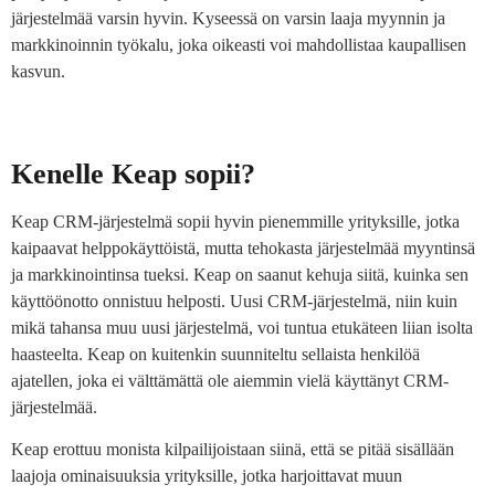
järjestelmää varsin hyvin. Kyseessä on varsin laaja myynnin ja
markkinoinnin työkalu, joka oikeasti voi mahdollistaa kaupallisen
kasvun.
Kenelle Keap sopii?
Keap CRM-järjestelmä sopii hyvin pienemmille yrityksille, jotka
kaipaavat helppokäyttöistä, mutta tehokasta järjestelmää myyntinsä
ja markkinointinsa tueksi. Keap on saanut kehuja siitä, kuinka sen
käyttöönotto onnistuu helposti. Uusi CRM-järjestelmä, niin kuin
mikä tahansa muu uusi järjestelmä, voi tuntua etukäteen liian isolta
haasteelta. Keap on kuitenkin suunniteltu sellaista henkilöä
ajatellen, joka ei välttämättä ole aiemmin vielä käyttänyt CRM-
järjestelmää.
Keap erottuu monista kilpailijoistaan siinä, että se pitää sisällään
laajoja ominaisuuksia yrityksille, jotka harjoittavat muun