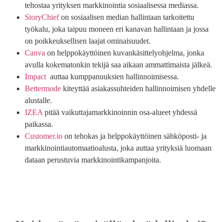
tehostaa yrityksen markkinointia sosiaalisessa mediassa.
StoryChief
on sosiaalisen median hallintaan tarkoitettu
työkalu, joka taipuu moneen eri kanavan hallintaan ja jossa
on poikkeuksellisen laajat ominaisuudet.
Canva
on helppokäyttöinen kuvankäsittelyohjelma, jonka
avulla kokematonkin tekijä saa aikaan ammattimaista jälkeä.
Impact
auttaa kumppanuuksien hallinnoimisessa.
Bettermode
kiteyttää asiakassuhteiden hallinnoimisen yhdelle
alustalle.
IZEA
pitää vaikuttajamarkkinoinnin osa-alueet yhdessä
paikassa.
Customer.io
on tehokas ja helppokäyttöinen sähköposti- ja
markkinointiautomaatioalusta, joka auttaa yrityksiä luomaan
dataan perustuvia markkinointikampanjoita.