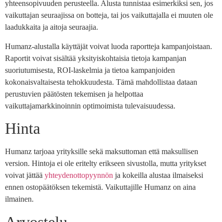
yhteensopivuuden perusteella. Alusta tunnistaa esimerkiksi sen, jos
vaikuttajan seuraajissa on botteja, tai jos vaikuttajalla ei muuten ole
laadukkaita ja aitoja seuraajia.
Humanz-alustalla käyttäjät voivat luoda raportteja kampanjoistaan.
Raportit voivat sisältää yksityiskohtaisia tietoja kampanjan
suoriutumisesta, ROI-laskelmia ja tietoa kampanjoiden
kokonaisvaltaisesta tehokkuudesta. Tämä mahdollistaa dataan
perustuvien päätösten tekemisen ja helpottaa
vaikuttajamarkkinoinnin optimoimista tulevaisuudessa.
Hinta
Humanz tarjoaa yrityksille sekä maksuttoman että maksullisen
version. Hintoja ei ole eritelty erikseen sivustolla, mutta yritykset
voivat jättää
yhteydenottopyynnön
ja kokeilla alustaa ilmaiseksi
ennen ostopäätöksen tekemistä. Vaikuttajille Humanz on aina
ilmainen.
Arvostelu