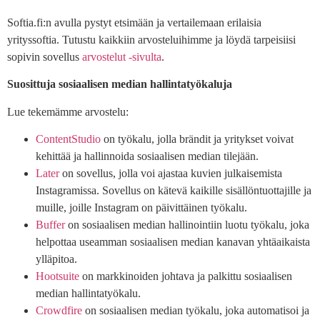
Softia.fi:n avulla pystyt etsimään ja vertailemaan erilaisia
yrityssoftia. Tutustu kaikkiin arvosteluihimme ja löydä tarpeisiisi
sopivin sovellus
arvostelut -sivulta
.
Suosittuja sosiaalisen median hallintatyökaluja
Lue tekemämme arvostelu:
ContentStudio
on työkalu, jolla brändit ja yritykset voivat
kehittää ja hallinnoida sosiaalisen median tilejään.
Later
on sovellus, jolla voi ajastaa kuvien julkaisemista
Instagramissa. Sovellus on kätevä kaikille sisällöntuottajille ja
muille, joille Instagram on päivittäinen työkalu.
Buffer
on sosiaalisen median hallinointiin luotu työkalu, joka
helpottaa useamman sosiaalisen median kanavan yhtäaikaista
ylläpitoa.
Hootsuite
on markkinoiden johtava ja palkittu sosiaalisen
median hallintatyökalu.
Crowdfire
on sosiaalisen median työkalu, joka automatisoi ja