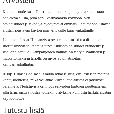
Kokonaisuudessaan Humanz on moderni ja käyttötarkoitustaan
palveleva alusta, joka sopii vaativaankin käyttöön. Sen
ominaisuudet ja tekoälyä hyödyntävät ominaisuudet mahdollistavat
alustan joustavan käytön niin yrityksille kuin vaikuttajille.
Isoimmat plussat Humanzissa ovat ehdottomasti reaaliaikainen
suorituskyvyn seuranta ja turvallisuusominaisuudet brändeille ja
sisällöntuottajille. Kampanjoiden hallinta on tehty turvalliseksi ja
mutkattomaksi ja tarjolla on myös automatisoitua
kampanjanhallintaa.
Risuja Humanz on saanut muun muassa siitä, ettei missään mainita
kehityskohteista, mikä voi antaa kuvan, että alustaa ei jatkuvasti
paranneta. Negatiivista on myös selkeiden hintojen puuttuminen,
sillä tämä saattaa nostaa joillekin yrityksille kynnystä harkita alustan
käyttöönottoa.
Tutustu lisää