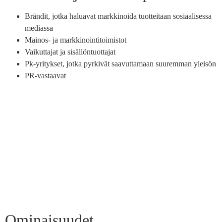
Brändit, jotka haluavat markkinoida tuotteitaan sosiaalisessa
mediassa
Mainos- ja markkinointitoimistot
Vaikuttajat ja sisällöntuottajat
Pk-yritykset, jotka pyrkivät saavuttamaan suuremman yleisön
PR-vastaavat
Ominaisuudet