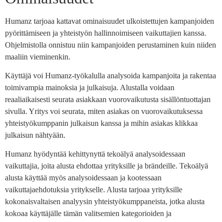
Humanz tarjoaa kattavat ominaisuudet ulkoistettujen kampanjoiden
pyörittämiseen ja yhteistyön hallinnoimiseen vaikuttajien kanssa.
Ohjelmistolla onnistuu niin kampanjoiden perustaminen kuin niiden
maaliin vieminenkin.
Käyttäjä voi Humanz-työkalulla analysoida kampanjoita ja rakentaa
toimivampia mainoksia ja julkaisuja. Alustalla voidaan
reaaliaikaisesti seurata asiakkaan vuorovaikutusta sisällöntuottajan
sivulla. Yritys voi seurata, miten asiakas on vuorovaikutuksessa
yhteistyökumppanin julkaisun kanssa ja mihin asiakas klikkaa
julkaisun nähtyään.
Humanz hyödyntää kehittynyttä tekoälyä analysoidessaan
vaikuttajia, joita alusta ehdottaa yrityksille ja brändeille. Tekoälyä
alusta käyttää myös analysoidessaan ja kootessaan
vaikuttajaehdotuksia yritykselle. Alusta tarjoaa yrityksille
kokonaisvaltaisen analyysin yhteistyökumppaneista, jotka alusta
kokoaa käyttäjälle tämän valitsemien kategorioiden ja