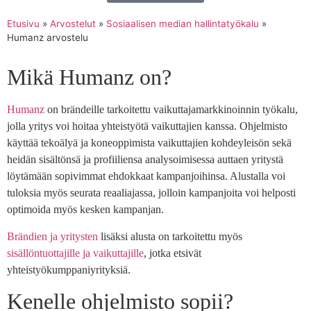
Etusivu
»
Arvostelut
»
Sosiaalisen median hallintatyökalu
»
Humanz arvostelu
Mikä Humanz on?
Humanz
on brändeille tarkoitettu vaikuttajamarkkinoinnin työkalu,
jolla yritys voi hoitaa yhteistyötä vaikuttajien kanssa. Ohjelmisto
käyttää tekoälyä ja koneoppimista vaikuttajien kohdeyleisön sekä
heidän sisältönsä ja profiiliensa analysoimisessa auttaen yritystä
löytämään sopivimmat ehdokkaat kampanjoihinsa. Alustalla voi
tuloksia myös seurata reaaliajassa, jolloin kampanjoita voi helposti
optimoida myös kesken kampanjan.
Brändien ja yritysten
lisäksi alusta on tarkoitettu myös
sisällöntuottajille ja vaikuttajille
, jotka etsivät
yhteistyökumppaniyrityksiä.
Kenelle ohjelmisto sopii?