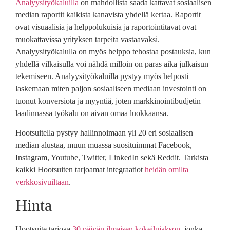
Analyysityökaluilla
on mahdollista saada kattavat sosiaalisen
median raportit kaikista kanavista yhdellä kertaa. Raportit
ovat visuaalisia ja helppolukuisia ja raportointitavat ovat
muokattavissa yrityksen tarpeita vastaavaksi.
Analyysityökalulla on myös helppo tehostaa postauksia, kun
yhdellä vilkaisulla voi nähdä milloin on paras aika julkaisun
tekemiseen. Analyysityökaluilla pystyy myös helposti
laskemaan miten paljon sosiaaliseen mediaan investointi on
tuonut konversiota ja myyntiä, joten markkinointibudjetin
laadinnassa työkalu on aivan omaa luokkaansa.
Hootsuitella pystyy hallinnoimaan yli 20 eri sosiaalisen
median alustaa, muun muassa suosituimmat Facebook,
Instagram, Youtube, Twitter, LinkedIn sekä Reddit. Tarkista
kaikki Hootsuiten tarjoamat integraatiot
heidän omilta
verkkosivuiltaan
.
Hinta
Hootsuite tarjoaa
30 päivän ilmaisen kokeilujakson
, jonka