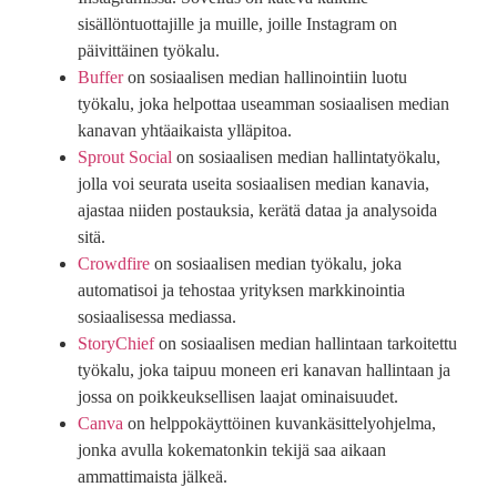
sisällöntuottajille ja muille, joille Instagram on
päivittäinen työkalu.
Buffer
on sosiaalisen median hallinointiin luotu
työkalu, joka helpottaa useamman sosiaalisen median
kanavan yhtäaikaista ylläpitoa.
Sprout Social
on sosiaalisen median hallintatyökalu,
jolla voi seurata useita sosiaalisen median kanavia,
ajastaa niiden postauksia, kerätä dataa ja analysoida
sitä.
Crowdfire
on sosiaalisen median työkalu, joka
automatisoi ja tehostaa yrityksen markkinointia
sosiaalisessa mediassa.
StoryChief
on sosiaalisen median hallintaan tarkoitettu
työkalu, joka taipuu moneen eri kanavan hallintaan ja
jossa on poikkeuksellisen laajat ominaisuudet.
Canva
on helppokäyttöinen kuvankäsittelyohjelma,
jonka avulla kokematonkin tekijä saa aikaan
ammattimaista jälkeä.