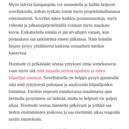
Myös tulevia kampanjoita voi suunnitella ja hallita helposti
sovelluksella, jolloin työkalu toimii myös projektinhallinnassa
erinomaisesti. Sovellus tukee kaikkia postausmuotoja, myös
videoita ja julkaisujärjestelmällä voidaan myös muokata
kuvia. Esikatselulla mitään ei jää arvailujen varaan, kun
postauksen saa tarkistettua ennen julkaisua. Näin brändin
linjaus pysyy yhtäläisenä kaikissa sosiaalisen median
kanavissa.
Hootsuite ei pelkästään seuraa yrityksen omia somekanavia
vaan myös sitä
mitä muualla netissä tapahtuu ja miten
kilpailijat toimivat
. Sovelluksella on helppo pysyä ajantasalla
siitä mitä yrityksestä puhutaan ja analysoida kilpailijoiden
toimintaa. Etenkin nopeasti muuttuvassa maailmassa ajan
hermolla pysyminen on tärkeää, mutta se helpsoti vie paljon
aikaa. Hootsuite seuraa tilannetta jatkuvasti ja yrittäjä saa
tiedon ensimmäisten joukossa ja saa enemmän aikaa reagoida
uusiin muutoksiin.