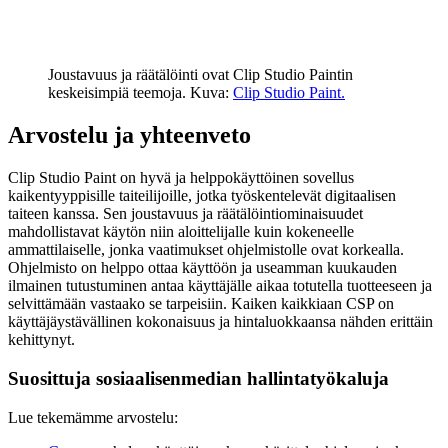
Joustavuus ja räätälöinti ovat Clip Studio Paintin
keskeisimpiä teemoja. Kuva:
Clip Studio Paint.
Arvostelu ja yhteenveto
Clip Studio Paint on hyvä ja helppokäyttöinen sovellus
kaikentyyppisille taiteilijoille, jotka työskentelevät digitaalisen
taiteen kanssa. Sen joustavuus ja räätälöintiominaisuudet
mahdollistavat käytön niin aloittelijalle kuin kokeneelle
ammattilaiselle, jonka vaatimukset ohjelmistolle ovat korkealla.
Ohjelmisto on helppo ottaa käyttöön ja useamman kuukauden
ilmainen tutustuminen antaa käyttäjälle aikaa totutella tuotteeseen ja
selvittämään vastaako se tarpeisiin. Kaiken kaikkiaan CSP on
käyttäjäystävällinen kokonaisuus ja hintaluokkaansa nähden erittäin
kehittynyt.
Suosittuja sosiaalisenmedian hallintatyökaluja
Lue tekemämme arvostelu: