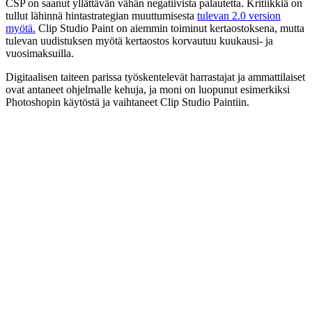
CSP on saanut yllättävän vähän negatiivista palautetta. Kritiikkiä on
tullut lähinnä hintastrategian muuttumisesta
tulevan 2.0 version
myötä.
Clip Studio Paint on aiemmin toiminut kertaostoksena, mutta
tulevan uudistuksen myötä kertaostos korvautuu kuukausi- ja
vuosimaksuilla.
Digitaalisen taiteen parissa työskentelevät harrastajat ja ammattilaiset
ovat antaneet ohjelmalle kehuja, ja moni on luopunut esimerkiksi
Photoshopin käytöstä ja vaihtaneet Clip Studio Paintiin.