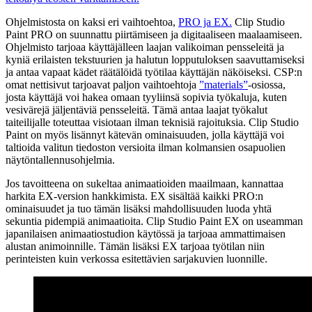
Ohjelmistosta on kaksi eri vaihtoehtoa,
PRO ja EX.
Clip Studio
Paint PRO on suunnattu piirtämiseen ja digitaaliseen maalaamiseen.
Ohjelmisto tarjoaa käyttäjälleen laajan valikoiman pensseleitä ja
kyniä erilaisten tekstuurien ja halutun lopputuloksen saavuttamiseksi
ja antaa vapaat kädet räätälöidä työtilaa käyttäjän näköiseksi. CSP:n
omat nettisivut tarjoavat paljon vaihtoehtoja
”materials”
-osiossa,
josta käyttäjä voi hakea omaan tyyliinsä sopivia työkaluja, kuten
vesivärejä jäljentäviä pensseleitä. Tämä antaa laajat työkalut
taiteilijalle toteuttaa visiotaan ilman teknisiä rajoituksia. Clip Studio
Paint on myös lisännyt kätevän ominaisuuden, jolla käyttäjä voi
taltioida valitun tiedoston versioita ilman kolmansien osapuolien
näytöntallennusohjelmia.
Jos tavoitteena on sukeltaa animaatioiden maailmaan, kannattaa
harkita EX-version hankkimista. EX sisältää kaikki PRO:n
ominaisuudet ja tuo tämän lisäksi mahdollisuuden luoda yhtä
sekuntia pidempiä animaatioita. Clip Studio Paint EX on useamman
japanilaisen animaatiostudion käytössä ja tarjoaa ammattimaisen
alustan animoinnille. Tämän lisäksi EX tarjoaa työtilan niin
perinteisten kuin verkossa esitettävien sarjakuvien luonnille.