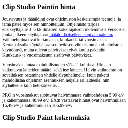
Clip Studio Paintin hinta
Joustavuus ja räätälöinti ovat ohjelmiston keskeisimpiä teemoja, ja
tämä pätee myös sen hinnoitteluun. Ohjelmisto tarjoaa
ensikäyttäjälle 3–6 kk ilmaisen kokeilujakson molemmista versioista,
jonka jälkeen käyttäjä voi
räätälöidä itselleen sopivan paketin.
Vaihtoehtoina ovat kertamaksu, kuukausi- tai vuosimaksu.
Kertamaksulla käyttäjä saa sen hetkisen viimeisimmän ohjelmiston
käyttöönsä, mutta tulevat päivitykset eivät kuulu pakettiin.
Kuukausi- ja vuosimaksuun sisältyvät päivitykset.
Vuosimaksu antaa mahdollisuuden säästää kuluissa. Hintaan
vaikuttavat laitteiden määrä, sekä itse laitteet. Halvin vaihtoehto on
sovelluksen ostaminen yhdelle älypuhelimelle. Isoin paketti
mahdollistaa ohjelman asennuksen neljälle eri laitteelle, niin
älylaitteelle kuin tietokoneelle.
PRO:n vuosimaksut sijoittuvat halvimmassa vaihtoehdossa 5,99 e/v
ja kalleimmassa 48,99 e/v. EX:n vastaavat hinnat ovat halvimmillaan
16,49 e/v ja kalleimmillaan 106,99 e/v.
Clip Studio Paint kokemuksia