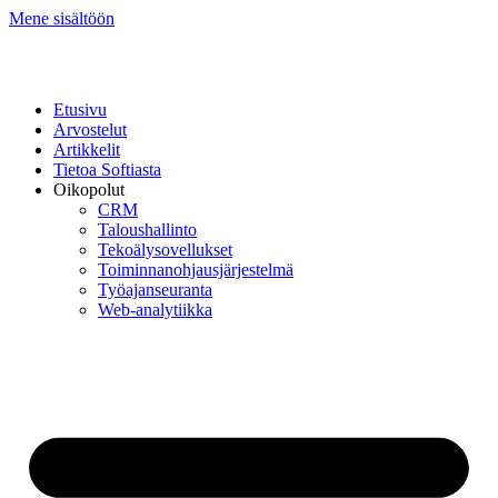
Mene sisältöön
Etusivu
Arvostelut
Artikkelit
Tietoa Softiasta
Oikopolut
CRM
Taloushallinto
Tekoälysovellukset
Toiminnan­ohjausjärjestelmä
Työajanseuranta
Web-analytiikka