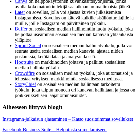
Canva
on helppokäyttöinen kuvankäsittelyohjelma, jonka
avulla kokematonkin tekijä saa aikaan ammattimaista jälkeä.
Later
on sovellus, jolla voi ajastaa kuvien julkaisemista
Instagramissa. Sovellus on kätevä kaikille sisällöntuottajille ja
muille, joille Instagram on päivittäinen työkalu.
Buffer
on sosiaalisen median hallinointiin luotu työkalu, joka
helpottaa useamman sosiaalisen median kanavan yhtäaikaista
ylläpitoa.
Sprout Social
on sosiaalisen median hallintatyökalu, jolla voi
seurata useita sosiaalisen median kanavia, ajastaa niiden
postauksia, kerätä dataa ja analysoida sitä.
Hootsuite
on markkinoiden johtava ja palkittu sosiaalisen
median hallintatyökalu.
Crowdfire
on sosiaalisen median työkalu, joka automatisoi ja
tehostaa yrityksen markkinointia sosiaalisessa mediassa.
StoryChief
on sosiaalisen median hallintaan tarkoitettu
työkalu, joka taipuu moneen eri kanavan hallintaan ja jossa on
poikkeuksellisen laajat ominaisuudet.
Aiheeseen liittyvä blogit
Instagramn-julkaisun ajastaminen – Katso suosituimmat sovellukset
Facebook Business Suite – Helpotusta somettamiseen