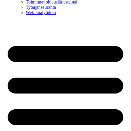
Toiminnan­ohjausjärjestelmä
Työajanseuranta
Web-analytiikka