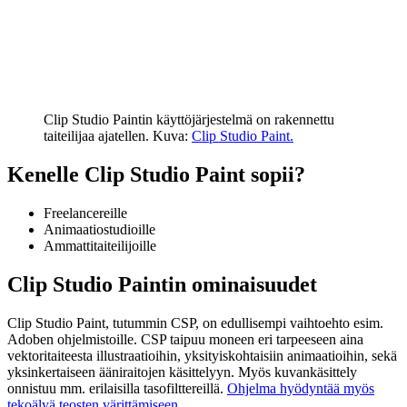
Clip Studio Paintin käyttöjärjestelmä on rakennettu
taiteilijaa ajatellen. Kuva:
Clip Studio Paint.
Kenelle Clip Studio Paint sopii?
Freelancereille
Animaatiostudioille
Ammattitaiteilijoille
Clip Studio Paintin ominaisuudet
Clip Studio Paint, tutummin CSP, on edullisempi vaihtoehto esim.
Adoben ohjelmistoille. CSP taipuu moneen eri tarpeeseen aina
vektoritaiteesta illustraatioihin, yksityiskohtaisiin animaatioihin, sekä
yksinkertaiseen ääniraitojen käsittelyyn. Myös kuvankäsittely
onnistuu mm. erilaisilla tasofilttereillä.
Ohjelma hyödyntää myös
tekoälyä teosten värittämiseen.