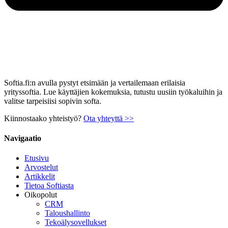
Softia.fi:n avulla pystyt etsimään ja vertailemaan erilaisia
yrityssoftia. Lue käyttäjien kokemuksia, tutustu uusiin työkaluihin ja
valitse tarpeisiisi sopivin softa.
Kiinnostaako yhteistyö?
Ota yhteyttä >>
Navigaatio
Etusivu
Arvostelut
Artikkelit
Tietoa Softiasta
Oikopolut
CRM
Taloushallinto
Tekoälysovellukset