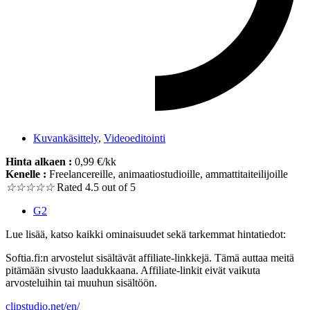
Kuvankäsittely
,
Videoeditointi
Hinta alkaen :
0,99 €/kk
Kenelle :
Freelancereille, animaatiostudioille, ammattitaiteilijoille
☆
☆
☆
☆
☆
Rated 4.5 out of 5
G2
Lue lisää, katso kaikki ominaisuudet sekä tarkemmat hintatiedot:
Softia.fi:n arvostelut sisältävät affiliate-linkkejä. Tämä auttaa meitä
pitämään sivusto laadukkaana. Affiliate-linkit eivät vaikuta
arvosteluihin tai muuhun sisältöön.
clipstudio.net/en/