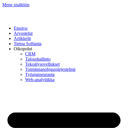
Mene sisältöön
Etusivu
Arvostelut
Artikkelit
Tietoa Softiasta
Oikopolut
CRM
Taloushallinto
Tekoälysovellukset
Toiminnan­ohjausjärjestelmä
Työajanseuranta
Web-analytiikka