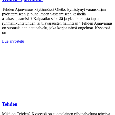
Tehden Ajanvaraus käytännössä Oletko kyllästynyt varauskirjan
pyörittämiseen ja puhelimeen vastaamiseen keskellä
asiakastapaamisia? Kaipaatko selkeää ja yksinkertaista tapaa
ryhmäliikuntatuntien tai tilavarausten hallintaan? Tehden Ajanvaraus
on suomalainen nettipalvelu, joka korjaa nämä ongelmat. Kyseessä
on
Lue arvostelu
Tehden
Mikä on Tehden? Kyseessä on suomalainen pilvipalveluna toimiva