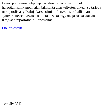
kassa- jatoiminnanohjausjärjestelmä, joka on suunniteltu
helpottamaan kaupan alan jaliikunta-alan yritysten arkea. Se tarjoaa
monipuolisia työkaluja kassatoimintoihin,varastonhallintaan,
ajanvaraukseen, asiakashallintaan sekä myynti- jaasiakasdataan
liittyvään raportointiin. Järjestelmä
Lue arvostelu
Tekoäly (AI)