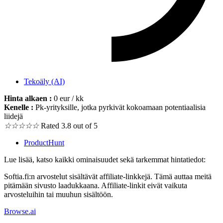
Tekoäly (AI)
Hinta alkaen :
0 eur / kk
Kenelle :
Pk-yrityksille, jotka pyrkivät kokoamaan potentiaalisia
liidejä
☆
☆
☆
☆
☆
Rated 3.8 out of 5
ProductHunt
Lue lisää, katso kaikki ominaisuudet sekä tarkemmat hintatiedot:
Softia.fi:n arvostelut sisältävät affiliate-linkkejä. Tämä auttaa meitä
pitämään sivusto laadukkaana. Affiliate-linkit eivät vaikuta
arvosteluihin tai muuhun sisältöön.
Browse.ai