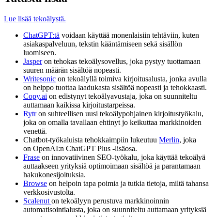
Lue lisää tekoälystä.
ChatGPT:tä
voidaan käyttää monenlaisiin tehtäviin, kuten
asiakaspalveluun, tekstin kääntämiseen sekä sisällön
luomiseen.
Jasper
on tehokas tekoälysovellus, joka pystyy tuottamaan
suuren määrän sisältöä nopeasti.
Writesonic
on tekoälyllä toimiva kirjoitusalusta, jonka avulla
on helppo tuottaa laadukasta sisältöä nopeasti ja tehokkaasti.
Copy.ai
on edistynyt tekoälyavustaja, joka on suunniteltu
auttamaan kaikissa kirjoitustarpeissa.
Rytr
on suhteellisen uusi tekoälypohjainen kirjoitustyökalu,
joka on omalla tavallaan ehtinyt jo keikuttaa markkinoiden
venettä.
Chatbot-työkaluista tehokkaimpiin lukeutuu
Merlin
, joka
on OpenAI:n ChatGPT Plus -lisäosa.
Frase
on innovatiivinen SEO-työkalu, joka käyttää tekoälyä
auttaakseen yrityksiä optimoimaan sisältöä ja parantamaan
hakukonesijoituksia.
Browse
on helpoin tapa poimia ja tutkia tietoja, miltä tahansa
verkkosivustolta.
Scalenut
on tekoälyyn perustuva markkinoinnin
automatisointialusta, joka on suunniteltu auttamaan yrityksiä