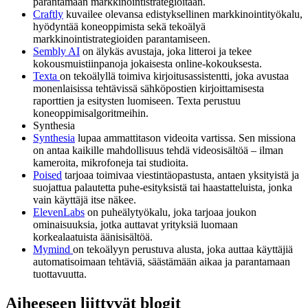
parantamaan markkinointistrategioitaan.
Craftly
kuvailee olevansa edistyksellinen markkinointityökalu,
hyödyntää koneoppimista sekä tekoälyä
markkinointistrategioiden parantamiseen.
Sembly AI
on älykäs avustaja, joka
litteroi ja tekee
kokousmuistiinpanoja jokaisesta online-kokouksesta.
Texta
on tekoälyllä toimiva kirjoitusassistentti, joka avustaa
monenlaisissa tehtävissä sähköpostien kirjoittamisesta
raporttien ja esitysten luomiseen. Texta perustuu
koneoppimisalgoritmeihin.
Synthesia
Synthesia
lupaa ammattitason videoita vartissa. Sen missiona
on antaa kaikille mahdollisuus tehdä videosisältöä – ilman
kameroita, mikrofoneja tai studioita.
Poised
tarjoaa toimivaa viestintäopastusta, antaen yksityistä ja
suojattua palautetta puhe-esityksistä tai haastatteluista, jonka
vain käyttäjä itse näkee.
ElevenLabs
on puheälytyökalu, joka tarjoaa joukon
ominaisuuksia, jotka auttavat yrityksiä luomaan
korkealaatuista äänisisältöä.
Mymind
on tekoälyyn perustuva alusta, joka auttaa käyttäjiä
automatisoimaan tehtäviä, säästämään aikaa ja parantamaan
tuottavuutta.
Aiheeseen liittyvät blogit