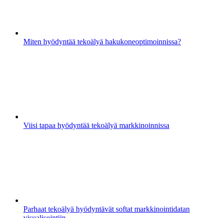
Miten hyödyntää tekoälyä hakukoneoptimoinnissa?
Viisi tapaa hyödyntää tekoälyä markkinoinnissa
Parhaat tekoälyä hyödyntävät softat markkinointidatan
visualisointiin