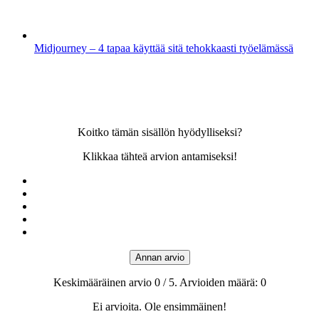
Midjourney – 4 tapaa käyttää sitä tehokkaasti työelämässä
Koitko tämän sisällön hyödylliseksi?
Klikkaa tähteä arvion antamiseksi!
Annan arvio
Keskimääräinen arvio
0
/ 5. Arvioiden määrä:
0
Ei arvioita. Ole ensimmäinen!