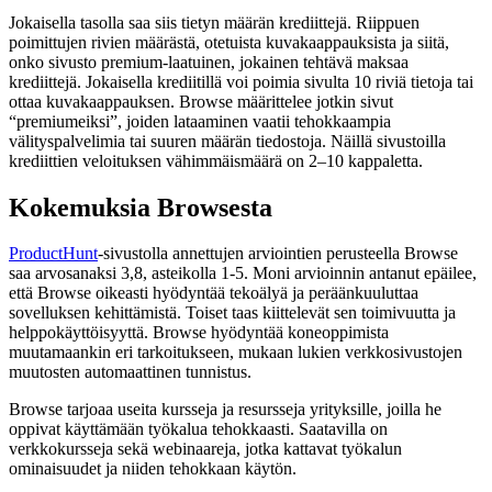
Jokaisella tasolla saa siis tietyn määrän krediittejä. Riippuen
poimittujen rivien määrästä, otetuista kuvakaappauksista ja siitä,
onko sivusto premium-laatuinen, jokainen tehtävä maksaa
krediittejä. Jokaisella krediitillä voi poimia sivulta 10 riviä tietoja tai
ottaa kuvakaappauksen. Browse määrittelee jotkin sivut
“premiumeiksi”, joiden lataaminen vaatii tehokkaampia
välityspalvelimia tai suuren määrän tiedostoja. Näillä sivustoilla
krediittien veloituksen vähimmäismäärä on 2–10 kappaletta.
Kokemuksia Browsesta
ProductHunt
-sivustolla annettujen arviointien perusteella Browse
saa arvosanaksi 3,8, asteikolla 1-5. Moni arvioinnin antanut epäilee,
että Browse oikeasti hyödyntää tekoälyä ja peräänkuuluttaa
sovelluksen kehittämistä. Toiset taas kiittelevät sen toimivuutta ja
helppokäyttöisyyttä. Browse hyödyntää koneoppimista
muutamaankin eri tarkoitukseen, mukaan lukien verkkosivustojen
muutosten automaattinen tunnistus.
Browse tarjoaa useita kursseja ja resursseja yrityksille, joilla he
oppivat käyttämään työkalua tehokkaasti. Saatavilla on
verkkokursseja sekä webinaareja, jotka kattavat työkalun
ominaisuudet ja niiden tehokkaan käytön.