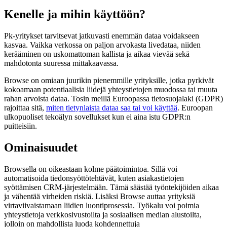
Kenelle ja mihin käyttöön?
Pk-yritykset tarvitsevat jatkuvasti enemmän dataa voidakseen
kasvaa. Vaikka verkossa on paljon arvokasta livedataa, niiden
kerääminen on uskomattoman kallista ja aikaa vievää sekä
mahdotonta suuressa mittakaavassa.
Browse on omiaan juurikin pienemmille yrityksille, jotka pyrkivät
kokoamaan potentiaalisia liidejä yhteystietojen muodossa tai muuta
rahan arvoista dataa. Tosin meillä Euroopassa tietosuojalaki (GDPR)
rajoittaa sitä,
miten tietynlaista dataa saa tai voi käyttää
. Euroopan
ulkopuoliset tekoälyn sovellukset kun ei aina istu GDPR:n
puitteisiin.
Ominaisuudet
Browsella on oikeastaan kolme päätoimintoa. Sillä voi
automatisoida tiedonsyöttötehtävät, kuten asiakastietojen
syöttämisen CRM-järjestelmään. Tämä säästää työntekijöiden aikaa
ja vähentää virheiden riskiä. Lisäksi Browse auttaa yrityksiä
virtaviivaistamaan liidien luontiprosessia. Työkalu voi poimia
yhteystietoja verkkosivustoilta ja sosiaalisen median alustoilta,
jolloin on mahdollista luoda kohdennettuja