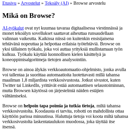
Etusivu
»
Arvostelut
»
Tekoäly (AI)
»
Browse arvostelu
Mikä on Browse?
AI-työkalut
ovat nyt kuumaa tavaraa digitaalisessa viestinnässä ja
monet tekoälyn sovellukset saattavat aiheuttaa runsaudellaan
valinnan vaikeutta. Kaikissa niissä on kuitenkin ensisijaisena
tehtävänä nopeuttaa ja helpottaa erilaisia työtehtäviä. Browse on
yksi tällainen työkalu, joka voi auttaa yrityksiä mullistamaan työn
kulkua. Työkalu käyttää luonnollisen kielen käsittelyä ja
koneoppimisalgoritmeja tietojen analysointiin.
Browse on ainoa älykäs verkkoautomaatio-ohjelmisto, jonka avulla
voi tallentaa ja suorittaa automaatioita luotettavasti millä tahansa
maailman 1,8 miljardista verkkosivustosta. Jotkut sivustot, kuten
Twitter tai LinkedIn, yrittävät estää automaattisen selaustoiminnan,
mutta Browsen käytössä on järjestelmiä näiden estäjien
välttämiseksi.
Browse on
helpoin tapa poimia ja tutkia tietoja
, miltä tahansa
verkkosivustolta. Koodausta ei tarvita, robotti on mahdollista ottaa
käyttöön parissa minuutissa. Haluttuja tietoja voi koota miltä tahansa
verkkosivustolta laskentataulukon muodossa, joka täyttää itse
itsensä.