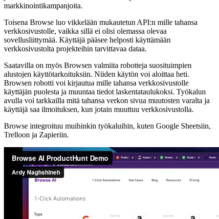
markkinointikampanjoita.
Toisena Browse luo vikkelään mukautetun API:n mille tahansa
verkkosivustolle, vaikka sillä ei olisi olemassa olevaa
sovellusliittymää. Käyttäjä pääsee helposti käyttämään
verkkosivustolta projekteihin tarvittavaa dataa.
Saatavilla on myös Browsen valmiita robotteja suosituimpien
alustojen käyttötarkoituksiin. Niiden käytön voi aloittaa heti.
Browsen robotti voi kirjautua mille tahansa verkkosivustolle
käyttäjän puolesta ja muuntaa tiedot laskentataulukoksi. Työkalun
avulla voi tarkkailla mitä tahansa verkon sivua muutosten varalta ja
käyttäjä saa ilmoituksen, kun jotain muuttuu verkkosivustolla.
Browse integroituu muihinkin työkaluihin, kuten Google Sheetsiin,
Trelloon ja Zapieriin.