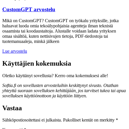
CustomGPT arvostelu
Mikä on CustomGPT? CustomGPT on työkalu yrityksille, jotka
haluavat luoda omia tekoälypohjaisia agentteja ilman teknistä
osaamista tai koodaustaitoja. Alustalle voidaan ladata yrityksen
omaa sisältöä, kuten nettisivujen tietoja, PDF-tiedostoja tai
tuotemanuaaleja, minkä jälkeen
Lue arvostelu
Käyttäjien kokemuksia
Oletko käyttänyt sovellusta? Kerro oma kokemuksesi alle!
Softia.fi on sovellusten arvosteluihin keskittynyt sivusto. Otathan
yhteyttä suoraan sovelluksen kehittäjään, jos tarvitset tukea tai apua
sovelluksen käyttöönottoon ja käyttöön liittyen.
Vastaa
Sähköpostiosoitettasi ei julkaista.
Pakolliset kentät on merkitty
*