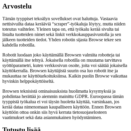
Arvostelu
Tämän tyyppiset tekoälyn sovellukset ovat haluttuja. Vastaavia
nettisivuilta dataa kerääviä “scraper”-työkaluja löytyy, mutta niiden
toteutus vaihtelee. Yleinen tapa on, että työkalu kerää sivulta tai
listalta tuotteiden nimet sekä linkit verkkokauppasivustolla ja sen
jälkeen tuotteiden tiedot. Yhden robotin sijasta Browse tekee sen
kahdella robotilla.
Robotit luodaan joko käyttämällä Browsen valmiita robotteja tai
käyttämällä itse tehtyä. Jokaisella robotilla on muutama tarvittava
syöttöparametri, kuten verkkosivun osoite, joita voi säätää jokaisella
käyttökerralla. Browsen käyttäjistä suurin osa luo robotit itse ja
mukauttaa ne käyttötarkoituksiinsa. Kaikin puolin Browse vaikuttaa
hyvinkin helppokäyttöiseltä.
Browsen teknisistä ominaisuuksista huolimatta kysymyksiä ja
pohdintaa herättää jo aiemmin mainittu GDPR. Euroopassa tämän
tyyppistä työkalua ei voi täysin huoletta käyttää, varsinkaan, jos
kerää dataa nimenomaan kaupalliseen käyttöön. Ennen Browsen
käyttöön ottoa onkin siis hyvä kerrata tietosuojaselosteen
vaatimukset sekä data asianmukainen hyödyntäminen.
Tutustu lisää