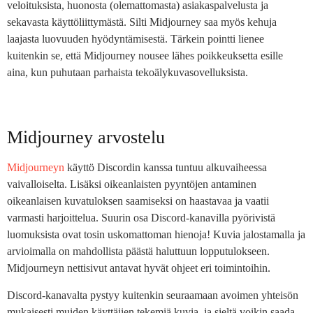
veloituksista, huonosta (olemattomasta) asiakaspalvelusta ja
sekavasta käyttöliittymästä. Silti Midjourney saa myös kehuja
laajasta luovuuden hyödyntämisestä. Tärkein pointti lienee
kuitenkin se, että Midjourney nousee lähes poikkeuksetta esille
aina, kun puhutaan parhaista tekoälykuvasovelluksista.
Midjourney arvostelu
Midjourneyn
käyttö Discordin kanssa tuntuu alkuvaiheessa
vaivalloiselta. Lisäksi oikeanlaisten pyyntöjen antaminen
oikeanlaisen kuvatuloksen saamiseksi on haastavaa ja vaatii
varmasti harjoittelua. Suurin osa Discord-kanavilla pyörivistä
luomuksista ovat tosin uskomattoman hienoja! Kuvia jalostamalla ja
arvioimalla on mahdollista päästä haluttuun lopputulokseen.
Midjourneyn nettisivut antavat hyvät ohjeet eri toimintoihin.
Discord-kanavalta pystyy kuitenkin seuraamaan avoimen yhteisön
mukaisesti muiden käyttäjien tekemiä kuvia, ja sieltä voikin saada