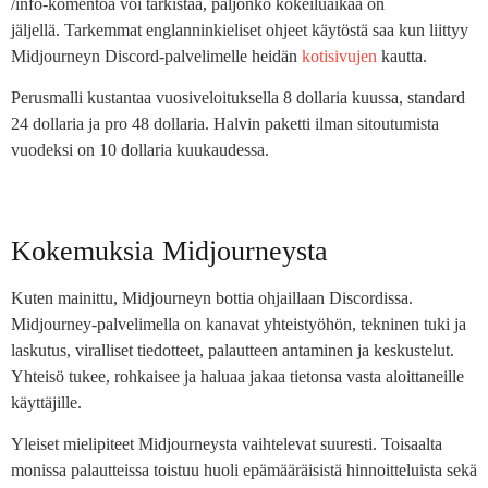
/info-komentoa voi tarkistaa, paljonko kokeiluaikaa on
jäljellä. Tarkemmat englanninkieliset ohjeet käytöstä saa kun liittyy
Midjourneyn Discord-palvelimelle heidän
kotisivujen
kautta.
Perusmalli kustantaa vuosiveloituksella 8 dollaria kuussa, standard
24 dollaria ja pro 48 dollaria. Halvin paketti ilman sitoutumista
vuodeksi on 10 dollaria kuukaudessa.
Kokemuksia Midjourneysta
Kuten mainittu, Midjourneyn bottia ohjaillaan Discordissa.
Midjourney-palvelimella on kanavat yhteistyöhön, tekninen tuki ja
laskutus, viralliset tiedotteet, palautteen antaminen ja keskustelut.
Yhteisö tukee, rohkaisee ja haluaa jakaa tietonsa vasta aloittaneille
käyttäjille.
Yleiset mielipiteet Midjourneysta vaihtelevat suuresti. Toisaalta
monissa palautteissa toistuu huoli epämääräisistä hinnoitteluista sekä