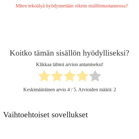
Miten tekoälyä hyödynnetään oikein sisällöntuotannossa?
Koitko tämän sisällön hyödylliseksi?
Klikkaa tähteä arvion antamiseksi!
Keskimääräinen arvio
4
/ 5. Arvioiden määrä:
2
Vaihtoehtoiset sovellukset