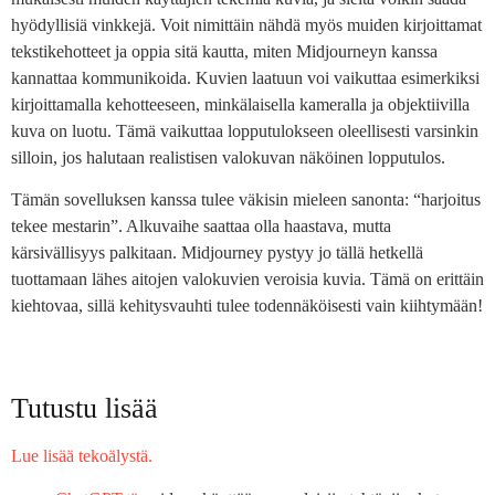
hyödyllisiä vinkkejä. Voit nimittäin nähdä myös muiden kirjoittamat
tekstikehotteet ja oppia sitä kautta, miten Midjourneyn kanssa
kannattaa kommunikoida. Kuvien laatuun voi vaikuttaa esimerkiksi
kirjoittamalla kehotteeseen, minkälaisella kameralla ja objektiivilla
kuva on luotu. Tämä vaikuttaa lopputulokseen oleellisesti varsinkin
silloin, jos halutaan realistisen valokuvan näköinen lopputulos.
Tämän sovelluksen kanssa tulee väkisin mieleen sanonta: “harjoitus
tekee mestarin”. Alkuvaihe saattaa olla haastava, mutta
kärsivällisyys palkitaan. Midjourney pystyy jo tällä hetkellä
tuottamaan lähes aitojen valokuvien veroisia kuvia. Tämä on erittäin
kiehtovaa, sillä kehitysvauhti tulee todennäköisesti vain kiihtymään!
Tutustu lisää
Lue lisää tekoälystä.