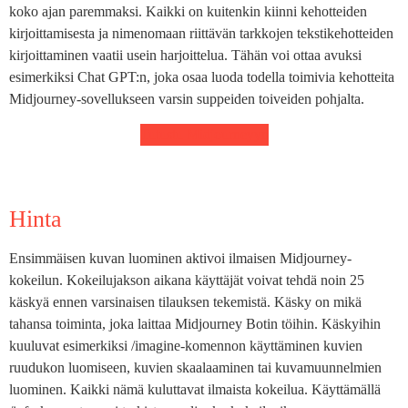
koko ajan paremmaksi. Kaikki on kuitenkin kiinni kehotteiden
kirjoittamisesta ja nimenomaan riittävän tarkkojen tekstikehotteiden
kirjoittaminen vaatii usein harjoittelua. Tähän voi ottaa avuksi
esimerkiksi Chat GPT:n, joka osaa luoda todella toimivia kehotteita
Midjourney-sovellukseen varsin suppeiden toiveiden pohjalta.
Tutustu Midjourneyyn
Hinta
Ensimmäisen kuvan luominen aktivoi ilmaisen Midjourney-
kokeilun. Kokeilujakson aikana käyttäjät voivat tehdä noin 25
käskyä ennen varsinaisen tilauksen tekemistä. Käsky on mikä
tahansa toiminta, joka laittaa Midjourney Botin töihin. Käskyihin
kuuluvat esimerkiksi /imagine-komennon käyttäminen kuvien
ruudukon luomiseen, kuvien skaalaaminen tai kuvamuunnelmien
luominen. Kaikki nämä kuluttavat ilmaista kokeilua. Käyttämällä