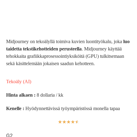
Midjourney on tekoälyllä toimiva kuvien luontityökalu, joka
luo
taidetta tekstikehotteiden perusteella
. Midjourney käyttää
tehokkaita grafiikkaprosessointiyksiköitä (GPU) tulkitsemaan
sekä käsittelemään jokaisen saadun kehotteen.
Tekoäly (AI)
Hinta alkaen :
8 dollaria / kk
Kenelle :
Hyödynnettävissä työympäristössä monella tapaa
☆
☆
☆
☆
☆
G2