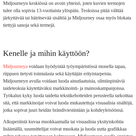
Midjourneyn keskiössä on avoin yhteisö, joten kuvien teemojen
tulee olla sopivia 13-vuotiaista ylöspäin. Teoksissa pitää välttää
järkyttävää tai häiritsevää sisältöä ja Midjourney osaa myös blokata
tiettyjä sanoja sekä termejä.
Kenelle ja mihin käyttöön?
Midjourneya
voidaan hyödyntää työympäristössä monella tapaa,
riippuen tietysti toimialasta sekä käyttäjän erityistarpeista.
Midjourneyn avulla voidaan luoda ainutlaatuisia, silmiinpistäviä
taideteoksia käytettäväksi markkinointi- ja mainoskampanjoissa.
Työkalun kyky luoda taidetta tekstikehotteiden perusteella tarkoittaa
sitä, että markkinoijat voivat luoda mukautettuja visuaalisia sisältöjä,
jotka sopivat juuri heidän brändiviestintään ja kohdeyleisöönsä.
Alkuperäistä kuvaa muokkaamalla tai visuaalisia yksityiskohtia
lisäämällä, suunnittelijat voivat muokata ja luoda uutta grafiikkaa