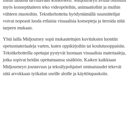
mihin tahansa tarvittavaan kohteeseen. Midjourneyn avulla onnistuu
myös konseptitaiteen teko videopeleihin, animaatioihin ja muihin
viihteen muotoihin. Tekstikehotteita hyödyntämällä suunnittelijat
voivat nopeasti luoda erilaisia visuaalisia konsepteja ja iteroida niitä
tarpeen mukaan.
Yhtä lailla Midjourney sopii mukautettujen kuvituksien luontiin
opetusmateriaaleja varten, kuten oppikirjoihin tai koulutusoppaisiin.
Tekstikehotteilla opettajat pystyvät luomaan visuaalisia materiaaleja,
jotka sopivat heidän opettamaansa sisältöön. Kaiken kaikkiaan
Midjourneyn joustavuus ja tekoälypohjaiset ominaisuudet tekevät
siitä arvokkaan työkalun useille aloille ja käyttötapauksiin.