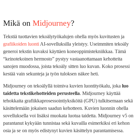
Mikä on
Midjourney
?
Tekstiä tuottavien tekoälytyökalujen ohella myös kuvitusten ja
grafiikoiden luonti
AI-sovelluksilla yleistyy. Useimmiten tekoäly
generoi tekstin kuvaksi käyttäen koneoppimistekniikkaa. Tämä
“keinotekoinen hermosto” pystyy vastaanottamaan kehotteita
sanojen muodossa, joista tekoäly sitten luo kuvan. Koko prosessi
kestää vain sekunteja ja työn tuloksen näkee heti.
Midjourney on tekoälyllä toimiva kuvien luontityökalu, joka
luo
taidetta tekstikehotteiden perusteella
. Midjourney käyttää
tehokkaita grafiikkaprosessointiyksiköitä (GPU) tulkitsemaan sekä
käsittelemään jokaisen saadun kehotteen. Kuvien luonnin ohella
sovelluksella voi lisäksi muokata luotua taidetta. Midjourney v5 on
parantanut kykyään tunnistaa sekä kuvailla esimerkiksi eri kehon
osia ja se on myös edistynyt kuvien käsittelyn parantamisessa.