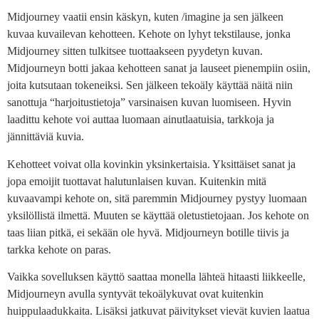
Midjourney vaatii ensin käskyn, kuten /imagine ja sen jälkeen
kuvaa kuvailevan kehotteen. Kehote on lyhyt tekstilause, jonka
Midjourney sitten tulkitsee tuottaakseen pyydetyn kuvan.
Midjourneyn botti jakaa kehotteen sanat ja lauseet pienempiin osiin,
joita kutsutaan tokeneiksi. Sen jälkeen tekoäly käyttää näitä niin
sanottuja “harjoitustietoja” varsinaisen kuvan luomiseen. Hyvin
laadittu kehote voi auttaa luomaan ainutlaatuisia, tarkkoja ja
jännittäviä kuvia.
Kehotteet voivat olla kovinkin yksinkertaisia. Yksittäiset sanat ja
jopa emoijit tuottavat halutunlaisen kuvan. Kuitenkin mitä
kuvaavampi kehote on, sitä paremmin Midjourney pystyy luomaan
yksilöllistä ilmettä. Muuten se käyttää oletustietojaan. Jos kehote on
taas liian pitkä, ei sekään ole hyvä. Midjourneyn botille tiivis ja
tarkka kehote on paras.
Vaikka sovelluksen käyttö saattaa monella lähteä hitaasti liikkeelle,
Midjourneyn avulla syntyvät tekoälykuvat ovat kuitenkin
huippulaadukkaita. Lisäksi jatkuvat päivitykset vievät kuvien laatua